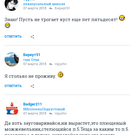
универсальный маньяк
07 марта 2018
Беркут51
Знаю! Пусть не трогает куст еще лет пятьдесят!
ОТВЕТИТЬ
Беркут51
сын Отца
07 марта 2018
Upjohn
Я столько не проживу.
ОТВЕТИТЬ
Badger211
ВИползеньПодкустовый
07 марта 2018
Upjohn
Да хоть зауговаривайся,ни вырастет,это плющеный
можжевельник,стелющийся п.5.Теща за каким то п.5.
посадила,а я теперь нагревайся,куда его девать.