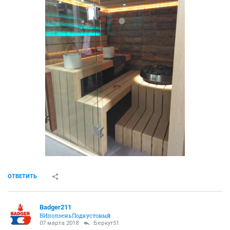
ОТВЕТИТЬ
Badger211
ВИползеньПодкустовый
07 марта 2018
Беркут51