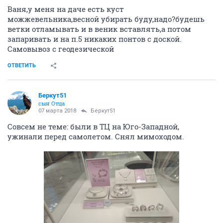
Ваня,у меня на даче есть куст
можжевельника,весной убирать буду,надо?будешь
ветки отламывать и в веник вставлять,а потом
запаривать и на п.5 никаких понтов с доской.
Самовывоз с геодезической
ОТВЕТИТЬ
Беркут51
сын Отца
07 марта 2018
Беркут51
Совсем не теме: были в ТЦ на Юго-Западной,
ужинали перед самолетом. Снял мимоходом.