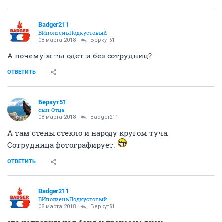
Badger211
ВИползеньПодкустовый
08 марта 2018
Беркут51
А почему ж ты одет и без сотрудниц?
ОТВЕТИТЬ
Беркут51
сын Отца
08 марта 2018
Badger211
А там стены стекло и народу кругом туча.
Сотрудница фотографирует.
ОТВЕТИТЬ
Badger211
ВИползеньПодкустовый
08 марта 2018
Беркут51