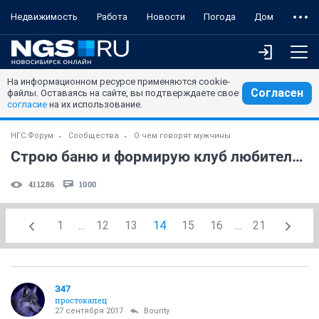
Недвижимость
Работа
Новости
Погода
Дом
На информационном ресурсе применяются cookie-
Согласен
файлы. Оставаясь на сайте, вы подтверждаете свое
согласие
на их использование.
НГС.Форум
Сообщества
О чем говорят мужчины
Строю баню и формирую клуб любителей бани.NF! (часть 2)
411286
1000
1
...
12
13
14
15
16
...
21
З47
простокапец
27 сентября 2017
Bounty