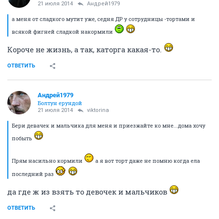
да видел я вас!....спорили стояли, какой член лучше
блииин...после этого Кешка стала приставать ко мне,
т.к член не имеет значения, а у меня его нет..т.е
тоже сойдет
ОТВЕТИТЬ
Собеседник
guru
21 июля 2014
ЧерныйНеПушистый
А некоторые так себе, но когда заговорят и начнут
смеяться - пупочки короче сексуальные.
ОТВЕТИТЬ
Андрей1979
Болтун ерундой
21 июля 2014
viktorina