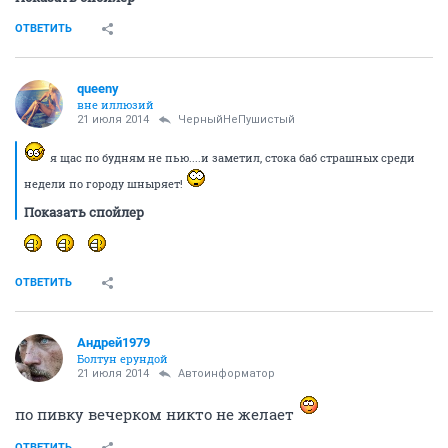
НГС.Форум
Сообщества
О чем говорят мужчины
Курилка (часть 28)
197441
1000
1
...
4
5
6
7
8
...
21
Сэймэй
просветлённый
21 июля 2014
ЧерныйНеПушистый
Тогда махни еще пару раз по 50, и все будет