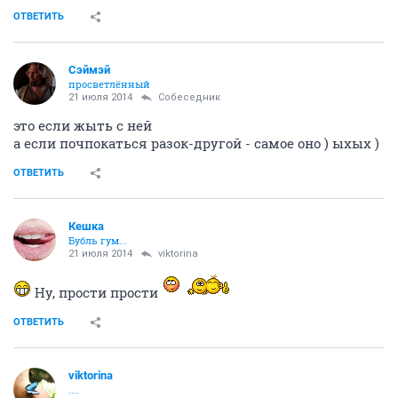
ЧерныйНеПушистый
Злыдень писюкатый
21 июля 2014
viktorina
жаль я рано уехал ...судя по всему я
пропустил очень важный момент в вашей семейной
жизни
ОТВЕТИТЬ
Собеседник
guru
21 июля 2014
ЧерныйНеПушистый
Симпатичная дура - это не есть гуд.
ОТВЕТИТЬ
viktorina
....
21 июля 2014
ЧерныйНеПушистый