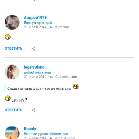
Хорошо, что мы без продолжения это все делали
ОТВЕТИТЬ
Андрей1979
Болтун ерундой
21 июля 2014
Баристер
Кароче ижай за Аристократкой потом за мной и к Нине....
вы втроем мутите?
ОТВЕТИТЬ
Баристер
забанен
21 июля 2014
Андрей1979
Не ну Нино же попросила ей мальчика... я и подумал
- чего бы не выступить тебе в этой роли...
А то она
чет как-то нипанятна просит - девочек и мальчиков -
чего ей тебя одного не хватает - ума не приложу... Но
уж коль так нужно - мы же всегда готовы помочь...))