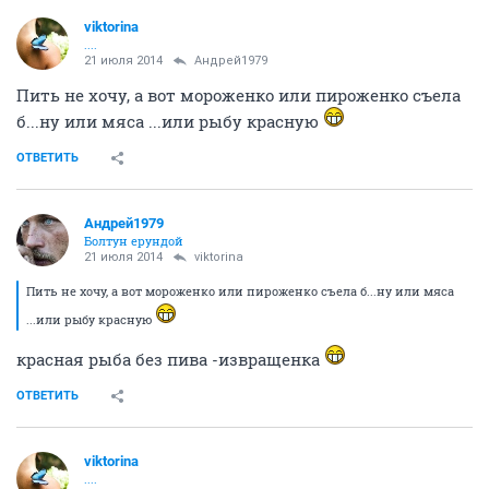
Не видел ты нас с Ниной в субботу
ОТВЕТИТЬ
viktorina
....
21 июля 2014
Кешка
До сих пор помню твой пАцелуй
ОТВЕТИТЬ
Андрей1979
Болтун ерундой
21 июля 2014
viktorina
да, в меру своих сил
не хотите -так и скажите
ОТВЕТИТЬ