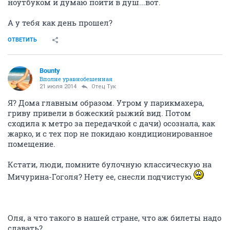
Привет, Оля!
Расскажи про свой день?
ОТВЕТИТЬ
Баристер
забанен
21 июля 2014
Собеседник
Симпатичная дура - это не есть гуд.
всяко лучше чем страшная...
ОТВЕТИТЬ
Отец Тук
Рыльце в пушку
21 июля 2014
Bounty
Доброго всем жаркого вечера. Рассказывайте, как вы
провели этот изнуряющий зноем понедельник?