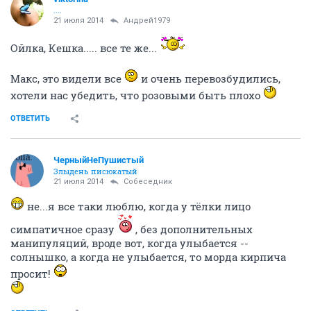
а меня от сладкого мутит уже, седня ДР у сотрудницы -тортами и
всякой фигней сладкой накормили
Короче не жизнь, а так, каторга какая-то.
ОТВЕТИТЬ
Андрей1979
Болтун ерундой
21 июля 2014
viktorina
Бери девачек и мальчика для меня и приезжайте ко мне...дома хочу
побыть
Прям насильно кормили
а я вот торт даже не помню когда ела
последний раз
да где ж из взять то девочек и мальчиков
ОТВЕТИТЬ