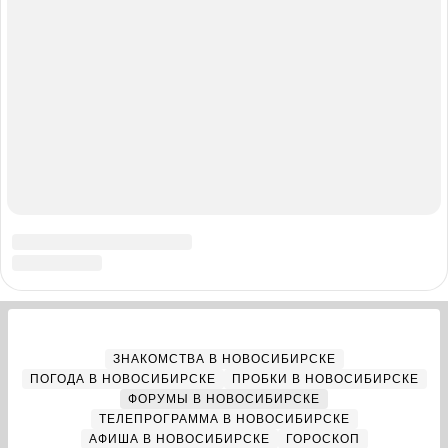
О компании
Реклама на сайте
Команда проекта
Наши вакансии
Помощь
Контактные данные для Роскомнадзора
и государственных органов
Сетевое издание «НГС.НОВОСТИ» (18+)
Зарегистрировано Федеральной службой по надзору в сфере
связи, информационных технологий и массовых коммуникаций
(Роскомнадзор)
Свидетельство о регистрации СМИ ЭЛ № ФС 77—84683
Учредитель: Общество с ограниченной ответственностью
«ИНТЕРНЕТ ТЕХНОЛОГИИ»
Главный редактор: Громкова Елена Александровна