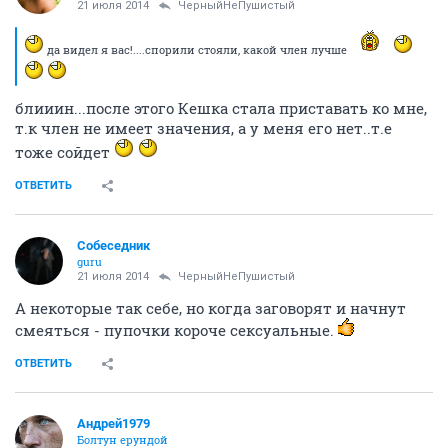
ЧерныйНеПушистый
Злыдень писюкатый
21 июля 2014
Кешка
да видел я вас!....спорили стояли, какой член
лучше
ОТВЕТИТЬ
Андрей1979
Болтун ерундой
21 июля 2014
viktorina
До сих пор помню твой пАцелуй
во извращенки то
ОТВЕТИТЬ
viktorina