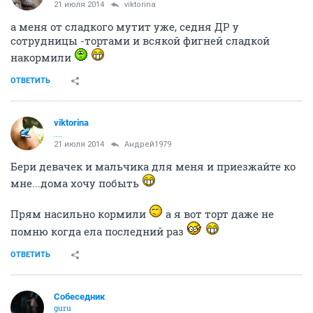
....
21 июля 2014
Андрей1979
Пить не хочу, а вот мороженко или пироженко съела
б...ну или мяса ...или рыбу красную
ОТВЕТИТЬ
Андрей1979
Болтун ерундой
21 июля 2014
viktorina
Пить не хочу, а вот мороженко или пироженко съела б...ну или мяса
...или рыбу красную
красная рыба без пива -извращенка
ОТВЕТИТЬ
viktorina
....
21 июля 2014
ЧерныйНеПушистый