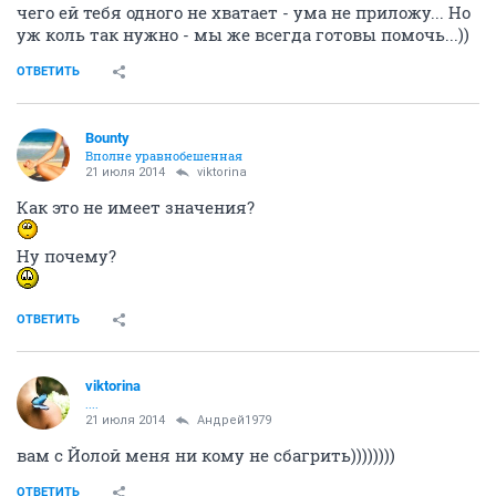
Сэймэй
просветлённый
21 июля 2014
Собеседник
это если жыть с ней
а если почпокаться разок-другой - самое оно ) ыхых )
ОТВЕТИТЬ
Кешка
Бубль гум...
21 июля 2014
viktorina
Ну, прости прости
ОТВЕТИТЬ
viktorina
....
21 июля 2014
Кешка