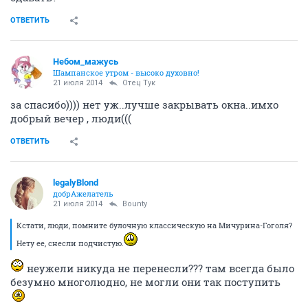
ОТВЕТИТЬ
legalyBlond
добрАжелатель
21 июля 2014
Bounty
привет, Лена!
День прошел хорошо несмотря на то, что я опоздала
на работу...ох уж эти пробки
много рассказов
наслушалась об Испании и о том, как много геев на
европейских курортах.
Еще наш женский коллектив переживает из-за
политической ситуации в стране..настолько, что
готовы сдать дешевые крымские билеты.
Кушала клубничное мороженное после работы...этим
летом мне так и не довелось поесть свежей
клубники..так чтобы прям..с куста
а сейчас...сейчас я валяюсь на двуспальней кровати с
ноутбуком и думаю пойти в душ...вот.