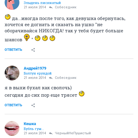
СЕЙЧАС ЧИТАЮТ
Hand Made: Отдам даром/ поменяю/приму в дар
722964
406
Ситуация на Юго-Востоке Украины (часть 5)
524420
1000
Дозор уютный
190523
995
Андрей1979
Болтун ерундой
21 июля 2014
queeny
а чота жажда меня замучала)
и на пляж охота, но не пойду)
ОТВЕТИТЬ
Собеседник