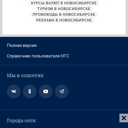
Адрес редакции: 630099, Россия, Новосибирск, ул. Ленина, д. 12,
6 этаж, телефон 8 (383) 212-52-52, 8 (923) 157-00-00
(круглосуточно)
Электронный адрес редакции:
ngs@shkulev.ru
Контактные данные для Роскомнадзора и государственных
органов:
juristnsk@shkulev.ru
Техподдержка:
help@shkulev.ru
, 8 (800) 200-03-83 (доб.3)
Разработка — ООО «Интернет Технологии»