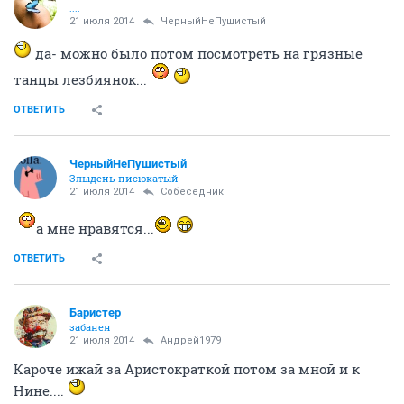
Ойлка, Кешка..... все те же...
Макс, это видели все
и очень перевозбудились,
хотели нас убедить, что розовыми быть плохо
ОТВЕТИТЬ
ЧерныйНеПушистый
Злыдень писюкатый
21 июля 2014
Собеседник
не...я все таки люблю, когда у тёлки лицо
симпатичное сразу
, без дополнительных
манипуляций, вроде вот, когда улыбается --
солнышко, а когда не улыбается, то морда кирпича
просит!
ОТВЕТИТЬ