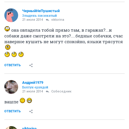
а меня от сладкого мутит уже, седня ДР у
сотрудницы -тортами и всякой фигней сладкой
накормили
ОТВЕТИТЬ
viktorina
....
21 июля 2014
Андрей1979
Бери девачек и мальчика для меня и приезжайте ко
мне...дома хочу побыть
Прям насильно кормили
а я вот торт даже не
помню когда ела последний раз
ОТВЕТИТЬ
Собеседник
guru
21 июля 2014
Андрей1979