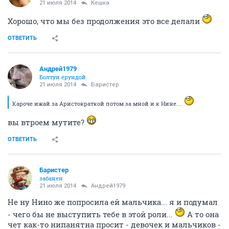
да- можно было потом посмотреть на грязные
танцы лезбиянок...
ОТВЕТИТЬ
ЧерныйНеПушистый
Злыдень писюкатый
21 июля 2014
Собеседник
а мне нравятся...
ОТВЕТИТЬ
Баристер
забанен
21 июля 2014
Андрей1979
Кароче ижай за Аристократкой потом за мной и к
Нине....
ОТВЕТИТЬ