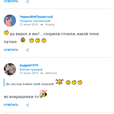
да...иногда после того, как девушка обернулась,
хочется ее догнать и сказать на ушко "не
оборачивайся НИКОГДА! так у тебя будет больше
шансов
"
ОТВЕТИТЬ
Андрей1979
Болтун ерундой
21 июля 2014
Собеседник
я в выхи бухал как сволочь)
сегодня до сих пор еще трясет
ОТВЕТИТЬ
Кешка
Бубль гум...
21 июля 2014
ЧерныйНеПушистый
...ну девочка с девочкой, это красиво и ваще не считается