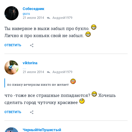
Собеседник
guru
21 июля 2014
ЧерныйНеПушистый
А я иногда вижу телу со спины - красоточка, фигура,
походка супер. Думаю: ну все Серега, покой опять
потеряю, что есть на свете телачка нереальной
красоты. Потом поворачивается эта кракозябра - и я
спокоен. Все ничтяк, можно дальше дрочить на
местных форумчанок, которых вживую не видел...
ОТВЕТИТЬ
queeny
вне иллюзий
21 июля 2014
Андрей1979
сегодня же только понедельник
ОТВЕТИТЬ