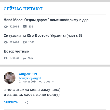
queeny
вне иллюзий
21 июля 2014
ЧерныйНеПушистый
я щас по будням не пью....и заметил, стока баб страшных среди
недели по городу шныряет!
Показать спойлер
ОТВЕТИТЬ
Андрей1979
Болтун ерундой
21 июля 2014
Автоинформатор
по пивку вечерком никто не желает
ОТВЕТИТЬ