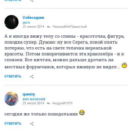
прекрасно!
ОТВЕТИТЬ
ЧерныйНеПушистый
Злыдень писюкатый
21 июля 2014
Собеседник
дарова Серый
да как обычно, жрем чо дают!(с)
ОТВЕТИТЬ
ЧерныйНеПушистый
Злыдень писюкатый
21 июля 2014
Сэймэй
я щас по будням не пью....и заметил, стока баб
страшных среди недели по городу шныряет!
Показать спойлер
ОТВЕТИТЬ