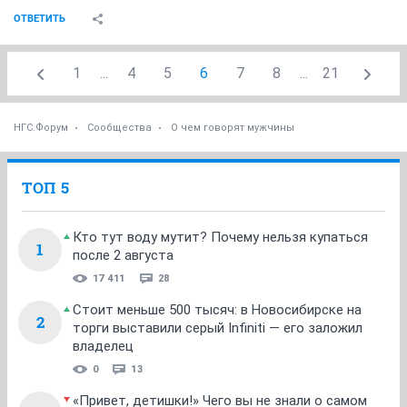
А у тебя как день прошел?
ОТВЕТИТЬ
Bounty
Вполне уравнобешенная
21 июля 2014
Отец Тук
Я? Дома главным образом. Утром у парикмахера,
гриву привели в божеский рыжий вид. Потом
сходила к метро за передачкой с дачи) осознала, как
жарко, и с тех пор не покидаю кондиционированное
помещение.
Кстати, люди, помните булочную классическую на
Мичурина-Гоголя? Нету ее, снесли подчистую.
Оля, а что такого в нашей стране, что аж билеты надо
сдавать?
ОТВЕТИТЬ