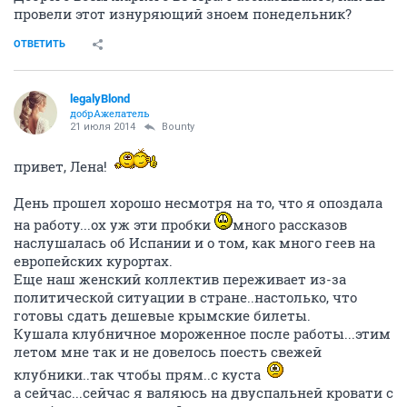
Андрей1979
Болтун ерундой
21 июля 2014
viktorina
ОТВЕТИТЬ
legalyBlond
добрАжелатель
21 июля 2014
Собеседник
Симпатичная дура - это не есть гуд.
да ну?
ОТВЕТИТЬ
Bounty
Вполне уравнобешенная
21 июля 2014
legalyBlond
На меня тоже мало жалуются))