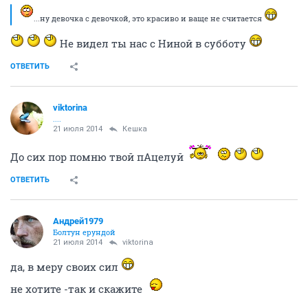
guru
21 июля 2014
Андрей1979
Ты наверное в выхи забыл про бухло.
Лично я про коньяк свой не забыл.
ОТВЕТИТЬ
viktorina
....
21 июля 2014
Андрей1979
по пивку вечерком никто не желает
что -тоже все страшные попадаются?
Хочешь
сделать город чуточку красивее
ОТВЕТИТЬ
ЧерныйНеПушистый
Злыдень писюкатый
21 июля 2014
Собеседник