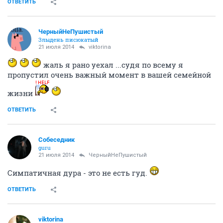
ЧерныйНеПушистый
Злыдень писюкатый
21 июля 2014
viktorina
она овладела тобой прямо там, в гаражах?...и
собаки даже смотрели на это?....бедные собачки, счас
наверное кушать не могут спокойно, языки трясутся
ОТВЕТИТЬ
Андрей1979
Болтун ерундой
21 июля 2014
Собеседник
вашпе
ОТВЕТИТЬ
viktorina
....
21 июля 2014
Андрей1979