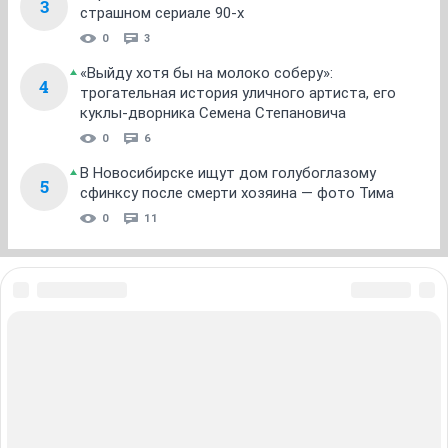
Небом_мaжусь
Шампанское утром - высоко духовно!
21 июля 2014
Отец Тук
за спасибо)))) нет уж..лучше закрывать окна..имхо
добрый вечер , люди(((
ОТВЕТИТЬ
legalyBlond
добрАжелатель
21 июля 2014
Bounty
Кстати, люди, помните булочную классическую на Мичурина-Гоголя?
Нету ее, снесли подчистую.
неужели никуда не перенесли??? там всегда было
безумно многолюдно, не могли они так поступить
ОТВЕТИТЬ