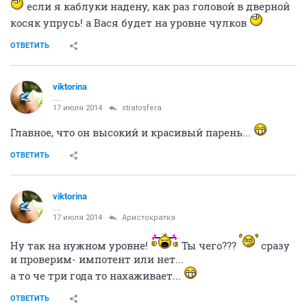
если я каблуки надену, как раз головой в дверной
косяк упрусь! а Вася будет на уровне чулков
ОТВЕТИТЬ
viktorina
....
17 июля 2014
stratosfera
Главное, что он высокий и красивый парень...
ОТВЕТИТЬ
viktorina
....
17 июля 2014
Аристократка
Ну так на нужном уровне!
Ты чего???
сразу
и проверим- импотент или нет...
а то че три года то нахаживает...
ОТВЕТИТЬ