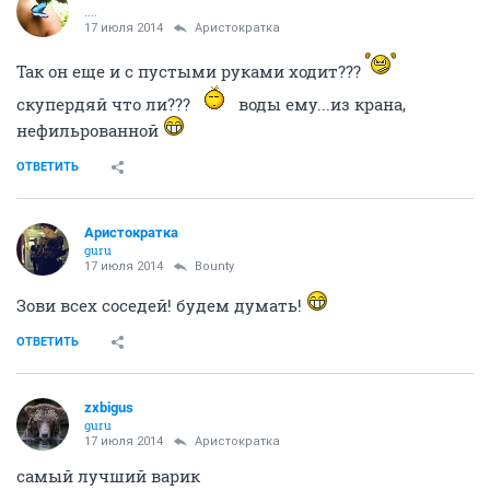
....
17 июля 2014
Аристократка
Так он еще и с пустыми руками ходит???
скупердяй что ли???
воды ему...из крана,
нефильрованной
ОТВЕТИТЬ
Аристократка
guru
17 июля 2014
Bounty
Зови всех соседей! будем думать!
ОТВЕТИТЬ
zxbigus
guru
17 июля 2014
Аристократка
самый лучший варик