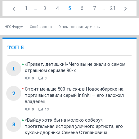
1
...
3
4
5
6
7
...
21
НГС.Форум
Сообщества
О чем говорят мужчины
ТОП 5
«Привет, детишки!» Чего вы не знали о самом
1
страшном сериале 90-х
0
3
Стоит меньше 500 тысяч: в Новосибирске на
2
торги выставили серый Infiniti — его заложил
владелец
0
13
«Выйду хотя бы на молоко соберу»:
3
трогательная история уличного артиста, его
куклы-дворника Семена Степановича