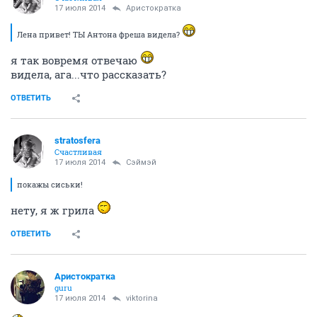
17 июля 2014
Аристократка
Лена привет! ТЫ Антона фреша видела?
я так вовремя отвечаю
видела, ага...что рассказать?
ОТВЕТИТЬ
stratosfera
Счастливая
17 июля 2014
Сэймэй
покажы сиськи!
нету, я ж грила
ОТВЕТИТЬ
Аристократка
guru
17 июля 2014
viktorina