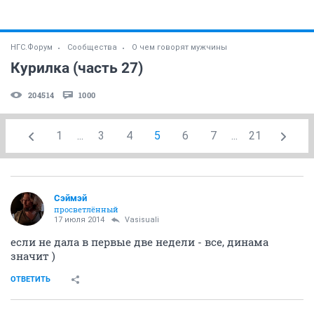
НГС.Форум
Сообщества
О чем говорят мужчины
Курилка (часть 27)
204514
1000
1
...
3
4
5
6
7
...
21
Сэймэй
просветлённый
17 июля 2014
Vasisuali
если не дала в первые две недели - все, динама
значит )
ОТВЕТИТЬ