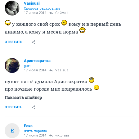
Vasisuali
Сволочь редкостная
17 июля 2014
Сэймэй
у каждого свой срок
кому и в первый день
динамо, а кому и месяц норма
ОТВЕТИТЬ
Аристократка
guru
17 июля 2014
Vasisuali
пункт пять! думала Аристократка
про ночные города мне понравилось
Показать спойлер
ОТВЕТИТЬ
Ёлка
Ё
жить хорошо
17 июля 2014
viktorina