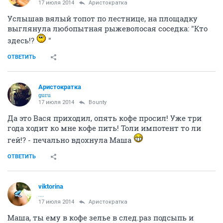
17 июля 2014
Аристократка
Услышав вялый топот по лестнице, на площадку
выглянула любопытная рыжеволосая соседка: "Кто
здесь!?
"
ОТВЕТИТЬ
Аристократка
guru
17 июля 2014
Bounty
Да это Вася приходил, опять кофе просил! Уже три
года ходит ко мне кофе пить! Толи импотент то ли
гей!? - печально вдохнула Маша
ОТВЕТИТЬ
viktorina
....
17 июля 2014
Аристократка
Маша, ты ему в кофе зелье в след.раз подсыпь и