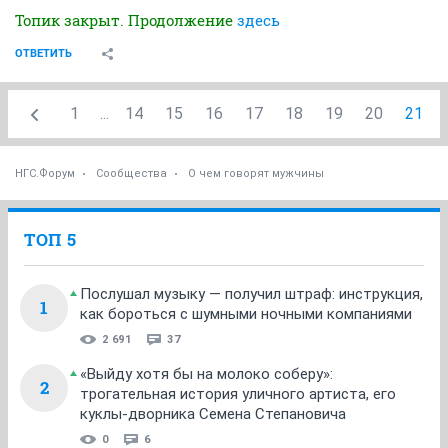
Топик закрыт. Продолжение
здесь
ОТВЕТИТЬ
1
...
14
15
16
17
18
19
20
21
НГС.Форум
Сообщества
О чем говорят мужчины
ТОП 5
Послушал музыку — получил штраф: инструкция,
1
как бороться с шумными ночными компаниями
2 691
37
«Выйду хотя бы на молоко соберу»:
2
трогательная история уличного артиста, его
куклы-дворника Семена Степановича
0
6