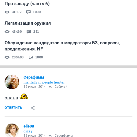
Про засаду (часть 6)
31502
1000
Легализация оружия
48460
281
Обсуждение кандидатов в модераторы БЗ, вопросы,
предложения. NF
285405
1000
Серафимм
mentally ill people hunter
19 июля 2014
Сэймэй
опана
ОТВЕТИТЬ
elle08
dizzy
19 июля 2014
Серафимм