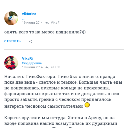
viktorina
....
19 июля 2014
VikaRi
опять кого то на мерсе подцепила?)))
ОТВЕТИТЬ
VikaRi
Сюрдерелла
19 июля 2014
elle08
Начали с ПивоФактори. Пиво было ничего, правда
пока два вида - светлое и темное. Большая часть еды
не понравилась, луковые кольца не прожарены,
фаршированных крыльев так и не дождались, о них
просто забыли, гренки с чесноком предлагалось
натереть чесноком самостоятельно
Короче, срулили мы оттуда. Хотели в Арену, но на
входе половина наших возмутилась их дурацкими