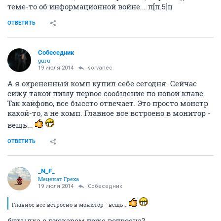
теме-то об информационной войне... п[п.5]ц
ОТВЕТИТЬ
Собеседник
guru
19 июля 2014
sorvanec
А я охрененный комп купил себе сегодня. Сейчас
сижу такой пишу первое сообщение по новой клаве.
Так кайфово, все быссто отвечает. Это просто монстр
какой-то, а не комп. Главное все встроено в монитор -
вещь...
ОТВЕТИТЬ
_N_F_
Меценат Греха
19 июля 2014
Собеседник
Главное все встроено в монитор - вещь...
бутылка с вискарем тоже встроена?