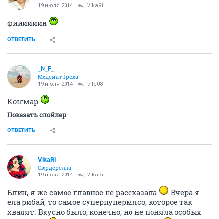
19 июля 2014
VikaRi
фиииииии
ОТВЕТИТЬ
_N_F_
Меценат Греха
19 июля 2014
elle08
Кошмар
Показать спойлер
ОТВЕТИТЬ
VikaRi
Сюрдерелла
19 июля 2014
VikaRi
Блин, я же самое главное не рассказала
Вчера я
ела рибай, то самое суперпупермясо, которое так
хвалят. Вкусно было, конечно, но не поняла особых