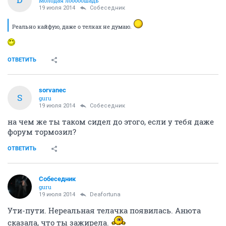
Молодая лооооошадь
19 июля 2014
Собеседник
Реально кайфую, даже о телках не думаю.
ОТВЕТИТЬ
sorvanec
S
guru
19 июля 2014
Собеседник
на чем же ты таком сидел до этого, если у тебя даже
форум тормозил?
ОТВЕТИТЬ
Собеседник
guru
19 июля 2014
Deafortuna
Ути-пути. Нереальная телачка появилась. Анюта
сказала, что ты зажирела.