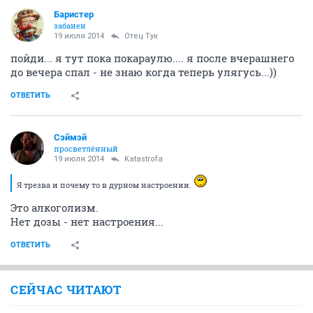
Баристер
забанен
19 июля 2014
Отец Тук
пойди... я тут пока покараулю.... я после вчерашнего
до вечера спал - не знаю когда теперь улягусь...))
ОТВЕТИТЬ
Сэймэй
просветлённый
19 июля 2014
Katastrofa
Я трезва и почему то в дурном настроении.
Это алкоголизм.
Нет дозы - нет настроения...
ОТВЕТИТЬ
СЕЙЧАС ЧИТАЮТ