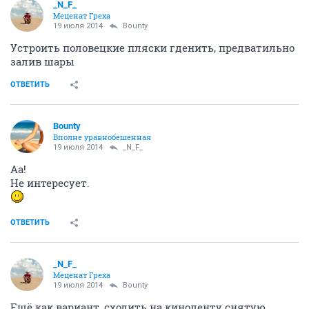
_N_F_
Меценат Греха
19 июля 2014
Bounty
Устроить половецкие пляски гденить, предватильно
залив шары
ОТВЕТИТЬ
Bounty
Вполне уравнобешенная
19 июля 2014
_N_F_
Аа!
Не интересует.
ОТВЕТИТЬ
_N_F_
Меценат Греха
19 июля 2014
Bounty
Ещё как вариант, сходить на киноленту снятую