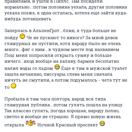
правилами, и ушли в Пиплс. Там посидели
нормально...потом половина уехала, другая половина
уехала позже, я одна осталась, хотела еще зайти куда-
нибудь потанцевать.
Заперлась в АльпенГрот...блин, я туда больше не
пойду
Че не пускают то никого? За мной девок
гламурных не пустили, хотя народу было не очень
много...фиг с ним...в чудном месте под названием
Пош меня попросили открыть сумку и больше
ничего...вход вообще на халяву, бармен бесплатно
налил воды со льдом
Еще я там в мужской туалет
зашла нечаянно, писсуары слева меня сначала
ничуть не смутили, а потом подумалось - чета тут не
то
Пробыла я там часа полтора, народ вся типа
гламурная публика...потом гулять пошла на улицу.
Так классно гулять, погода хорошая, народу полно,
светло и вообще не страшно. Я прямо новую жизнь
открыла
Ночной Красный проспект