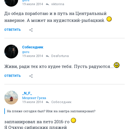
19 июля 2014
viktorina
До обеда поработаю и в путь на Центральный
наверное. А может на нудистский-рыбацкий.
ОТВЕТИТЬ
Собеседник
guru
19 июля 2014
Deafortuna
Живи, ради тех кто худее тебя. Пусть радуются...
ОТВЕТИТЬ
_N_F_
Меценат Греха
19 июля 2014
Собеседник
На пляже сегодня был? Или на завтра запланировал?
запланировал на лето 2016-го
Я Очкую сибирских пляжей