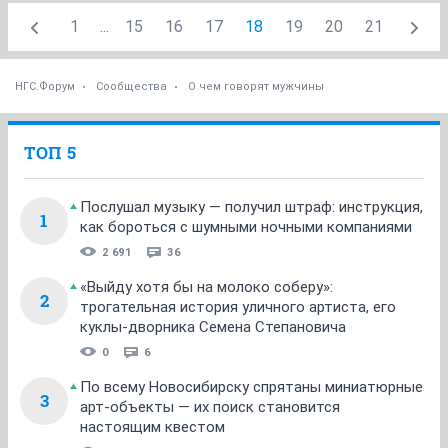
1
...
15
16
17
18
19
20
21
НГС.Форум
Сообщества
О чем говорят мужчины
ТОП 5
Послушал музыку — получил штраф: инструкция,
1
как бороться с шумными ночными компаниями
2 691
36
«Выйду хотя бы на молоко соберу»:
2
трогательная история уличного артиста, его
куклы-дворника Семена Степановича
0
6
По всему Новосибирску спрятаны миниатюрные
3
арт-объекты — их поиск становится
настоящим квестом