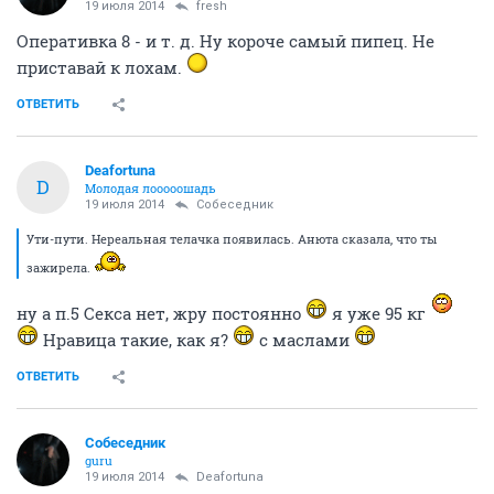
19 июля 2014
fresh
Оперативка 8 - и т. д. Ну короче самый пипец. Не
приставай к лохам.
ОТВЕТИТЬ
Deafortuna
D
Молодая лооооошадь
19 июля 2014
Собеседник
Ути-пути. Нереальная телачка появилась. Анюта сказала, что ты
зажирела.
ну а п.5 Секса нет, жру постоянно
я уже 95 кг
Нравица такие, как я?
с маслами
ОТВЕТИТЬ
Собеседник
guru
19 июля 2014
Deafortuna