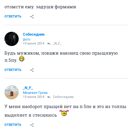
отомсти ему. задуши формами
ОТВЕТИТЬ
Собеседник
guru
19 июля 2014
_N_F_
Будь мужиком, покажи наконец свою прыщявую
п.5пу.
ОТВЕТИТЬ
_N_F_
Меценат Греха
19 июля 2014
Собеседник
У меня наоборот прыщей нет на п.5пе и это из толпы
выделяет я стесняюсь
ОТВЕТИТЬ