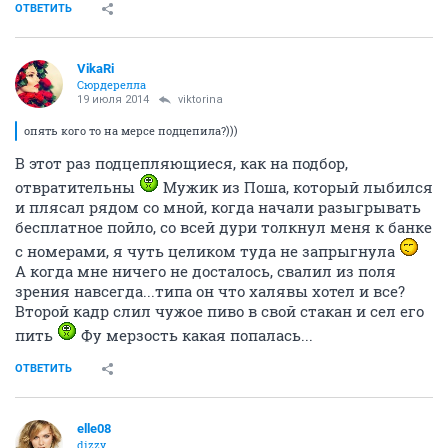
ОТВЕТИТЬ
VikaRi
Сюрдерелла
19 июля 2014
viktorina
опять кого то на мерсе подцепила?)))
В этот раз подцепляющиеся, как на подбор,
отвратительны
Мужик из Поша, который лыбился
и плясал рядом со мной, когда начали разыгрывать
бесплатное пойло, со всей дури толкнул меня к банке
с номерами, я чуть целиком туда не запрыгнула
А когда мне ничего не досталось, свалил из поля
зрения навсегда...типа он что халявы хотел и все?
Второй кадр слил чужое пиво в свой стакан и сел его
пить
Фу мерзость какая попалась...
ОТВЕТИТЬ
elle08
dizzy