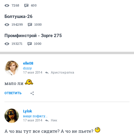
7268
400
Болтушка-26
194299
1000
Промфинстрой - Зорге 275
193271
1000
elle08
dizzy
17 мая 2014
Аристократка
мало ли
ОТВЕТИТЬ
Lylok
ваще пофигу...
17 мая 2014
Ник
А чо вы тут все сидите? А чо не пьете?