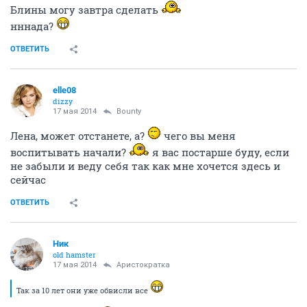
Блины могу завтра сделать
нннада?
ОТВЕТИТЬ
elle08
dizzy
17 мая 2014
Bounty
Лена, может отстанете, а?
чего вы меня
воспитывать начали?
я вас постарше буду, если
не забыли и веду себя так как мне хочется здесь и
сейчас
ОТВЕТИТЬ
Ник
old hamster
17 мая 2014
Аристократка
Так за 10 лет они уже обвисли все