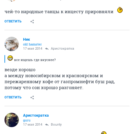
чей-то народные танцы к инцесту прировняли
ОТВЕТИТЬ
Ник
old hamster
17 мая 2014
Аристократка
все ищешь где вкуснее?
везде хорошо
а между новосибирском и красноярском и
пережаренному кофе от газпромнефти буш рад,
потому что сон хорошо разгоняет.
ОТВЕТИТЬ
Аристократка
guru
17 мая 2014
Bounty