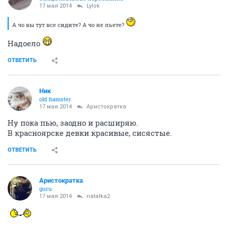
17 мая 2014
Lylok
А чо вы тут все сидите? А чо не пьете?
Надоело
ОТВЕТИТЬ
Ник
old hamster
17 мая 2014
Аристократка
Ну пока пью, заодно и расширяю.
В красноярске девки красивые, сисястые.
ОТВЕТИТЬ
Аристократка
guru
17 мая 2014
natalka2