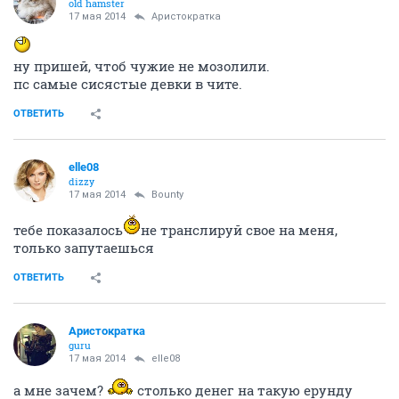
old hamster
17 мая 2014
Аристократка
ну пришей, чтоб чужие не мозолили.
пс самые сисястые девки в чите.
ОТВЕТИТЬ
elle08
dizzy
17 мая 2014
Bounty
тебе показалось
не транслируй свое на меня,
только запутаешься
ОТВЕТИТЬ
Аристократка
guru
17 мая 2014
elle08
а мне зачем?
столько денег на такую ерунду