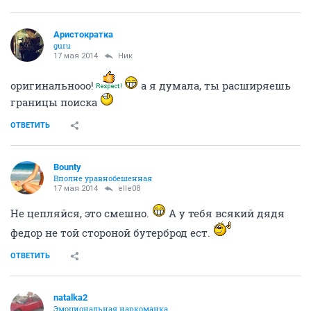
Аристократка
guru
17 мая 2014
Ник
оригинальнооо!
а я думала, ты расширяешь
границы поиска
ОТВЕТИТЬ
Bounty
Вполне уравнобешенная
17 мая 2014
elle08
Не цепляйся, это смешно.
А у тебя всякий дядя
федор не той стороной бутерброд ест.
ОТВЕТИТЬ
natalka2
Эмоциональная наркоманка