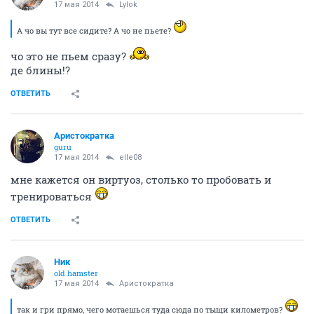
17 мая 2014
Lylok
А чо вы тут все сидите? А чо не пьете?
чо это не пьем сразу?
де блины!?
ОТВЕТИТЬ
Аристократка
guru
17 мая 2014
elle08
мне кажется он виртуоз, столько то пробовать и
тренироваться
ОТВЕТИТЬ
Ник
old hamster
17 мая 2014
Аристократка
так и гри прямо, чего мотаешься туда сюда по тыщи километров?