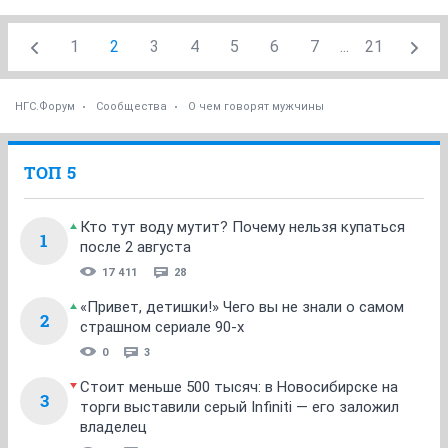
1
2
3
4
5
6
7
...
21
НГС.Форум
Сообщества
О чем говорят мужчины
ТОП 5
Кто тут воду мутит? Почему нельзя купаться
1
после 2 августа
17 411
28
«Привет, детишки!» Чего вы не знали о самом
2
страшном сериале 90-х
0
3
Стоит меньше 500 тысяч: в Новосибирске на
3
торги выставили серый Infiniti — его заложил
владелец