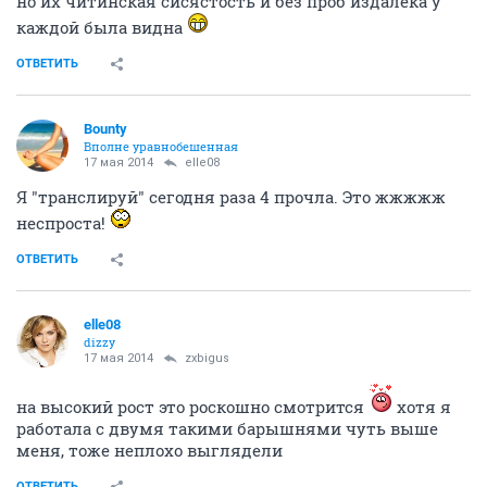
но их читинская сисястость и без проб издалека у
каждой была видна
ОТВЕТИТЬ
Bounty
Вполне уравнобешенная
17 мая 2014
elle08
Я "транслируй" сегодня раза 4 прочла. Это жжжжж
неспроста!
ОТВЕТИТЬ
elle08
dizzy
17 мая 2014
zxbigus
на высокий рост это роскошно смотрится
хотя я
работала с двумя такими барышнями чуть выше
меня, тоже неплохо выглядели
ОТВЕТИТЬ