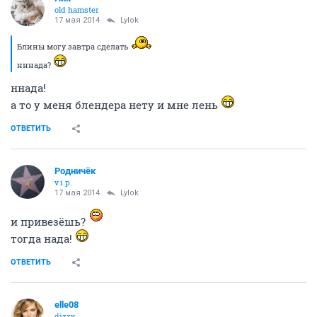
old hamster
17 мая 2014
Lylok
Блины могу завтра сделать
нннада?
ннада!
а то у меня блендера нету и мне лень
ОТВЕТИТЬ
Родничёк
v.i.p.
17 мая 2014
Lylok
и привезёшь?
тогда нада!
ОТВЕТИТЬ
elle08
dizzy