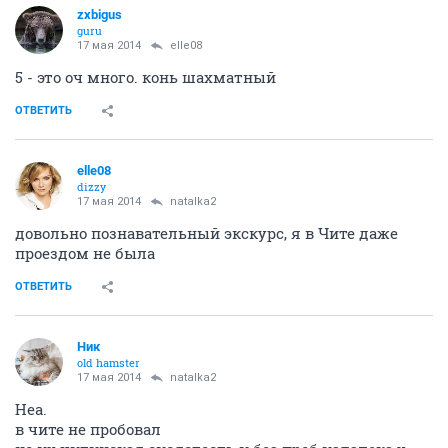
zxbigus
guru
17 мая 2014
elle08
5 - это оч много. конь шахматный
ОТВЕТИТЬ
elle08
dizzy
17 мая 2014
natalka2
довольно познавательный экскурс, я в Чите даже
проездом не была
ОТВЕТИТЬ
Ник
old hamster
17 мая 2014
natalka2
Неа.
в чите не пробовал