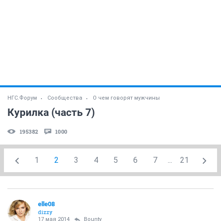
НГС.Форум
Сообщества
О чем говорят мужчины
Курилка (часть 7)
195382
1000
1
2
3
4
5
6
7
...
21
elle08
dizzy
17 мая 2014
Bounty