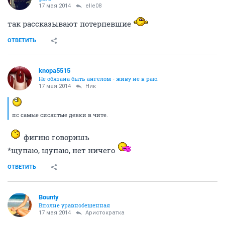
17 мая 2014
elle08
так рассказывают потерпевшие
ОТВЕТИТЬ
knopa5515
Не обязана быть ангелом - живу не в раю.
17 мая 2014
Ник
пс самые сисястые девки в чите.
фигню говоришь
*щупаю, щупаю, нет ничего
ОТВЕТИТЬ
Bounty
Вполне уравнобешенная
17 мая 2014
Аристократка