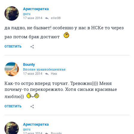
Аристократка
guru
17 мая 2014
elle08
да ладно, не бывает! особенно у нас в НСКе то через
раз потом брак достают
ОТВЕТИТЬ
Bounty
Вполне уравнобешенная
17 мая 2014
Ник
Как-то остро вперед торчат. Тревожно)))) Меня
почему-то перекорежило. Хотя сиськи красивые
люблю))
ОТВЕТИТЬ
Аристократка
guru
17 мая 2014
Bounty