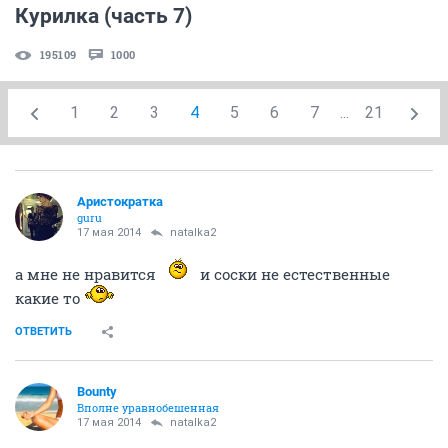
Курилка (часть 7)
195109
1000
1
2
3
4
5
6
7
...
21
Аристократка
guru
17 мая 2014
natalka2
а мне не нравится
и соски не естественные
какие то
ОТВЕТИТЬ
Bounty
Вполне уравнобешенная
17 мая 2014
natalka2