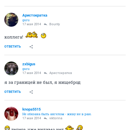
Аристократка
guru
17 мая 2014
Bounty
коллега!
ОТВЕТИТЬ
zxbigus
guru
17 мая 2014
Аристократка
я за границей не был, я нищеброд
ОТВЕТИТЬ
knopa5515
Не обязана быть ангелом - живу не в раю.
17 мая 2014
viktorina
теперь уже видимо нет