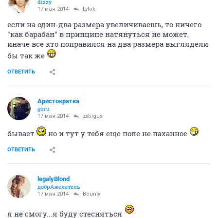
dizzy
17 мая 2014
Lylok
если на один-два размера увеличиваешь, то ничего
"как барабан" в принципе натянуться не может,
иначе все кто поправился на два размера выглядели
бы так же
ОТВЕТИТЬ
Аристократка
guru
17 мая 2014
zxbigus
бывает
но и тут у тебя еще поле не паханное
ОТВЕТИТЬ
legalyBlond
добрАжелатель
17 мая 2014
Bounty
я не смогу...я буду стесняться