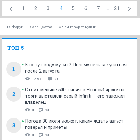
1
2
3
4
5
6
7
...
21
НГС.Форум
Сообщества
О чем говорят мужчины
ТОП 5
Кто тут воду мутит? Почему нельзя купаться
1
после 2 августа
17 411
28
Стоит меньше 500 тысяч: в Новосибирске на
2
торги выставили серый Infiniti — его заложил
владелец
0
13
Погода 30 июля укажет, каким ждать август —
3
поверья и приметы
0
13