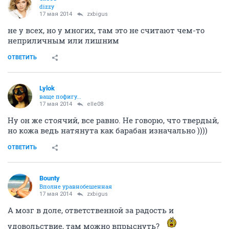
dizzy
17 мая 2014
zxbigus
не у всех, но у многих, там это не считают чем-то
неприличным или лишним
ОТВЕТИТЬ
Lylok
ваще пофигу...
17 мая 2014
elle08
Ну он же стоячий, все равно. Не говорю, что твердый,
но кожа ведь натянута как барабан изначально ))))
ОТВЕТИТЬ
Bounty
Вполне уравнобешенная
17 мая 2014
zxbigus
А мозг в доле, ответственной за радость и
удовольствие, там можно впрыснуть?