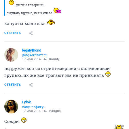
фигню говоришь
*щупаю, щупаю, нет ничего
капусты мало ела.
ОТВЕТИТЬ
legalyBlond
добрАжелатель
17 мая 2014
Bounty
подружиться со стриптизершей с силиконовой
грудью..их же все трогают им не привыкать
ОТВЕТИТЬ
Lylok
ваще пофигу...
17 мая 2014
zxbigus
Сожри.