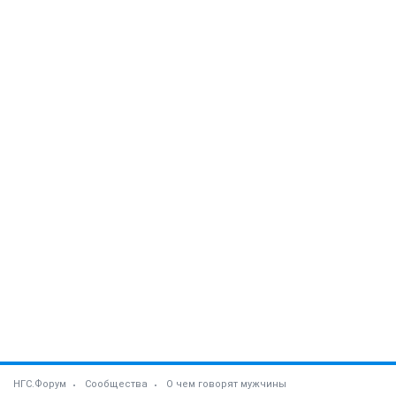
НГС.Форум
Сообщества
О чем говорят мужчины