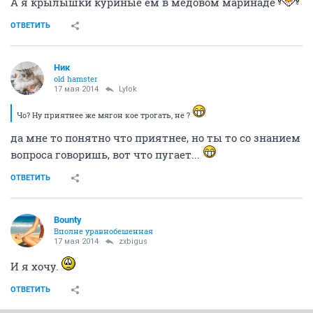
А я крылышки куриные ем в медовом маринаде
ОТВЕТИТЬ
Ник
old hamster
17 мая 2014
Lylok
Чо? Ну приятнее же мягон кое трогать, не ?
да мне то понятно что приятнее, но ты то со знанием
вопроса говоришь, вот что пугает...
ОТВЕТИТЬ
Bounty
Вполне уравнобешенная
17 мая 2014
zxbigus
И я хочу.
ОТВЕТИТЬ