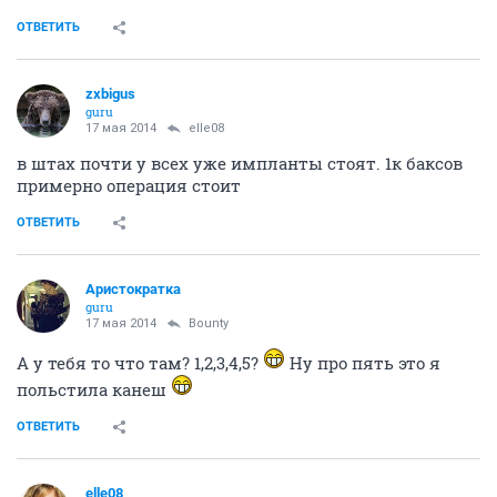
ОТВЕТИТЬ
zxbigus
guru
17 мая 2014
elle08
в штах почти у всех уже импланты стоят. 1к баксов
примерно операция стоит
ОТВЕТИТЬ
Аристократка
guru
17 мая 2014
Bounty
А у тебя то что там? 1,2,3,4,5?
Ну про пять это я
польстила канеш
ОТВЕТИТЬ
elle08