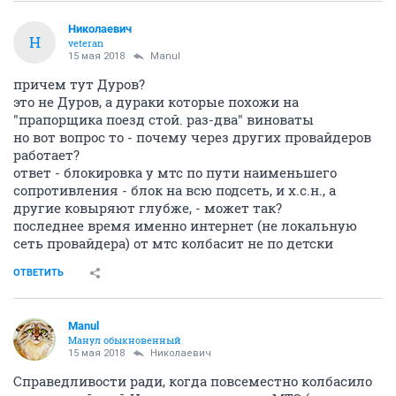
Николаевич
Н
veteran
15 мая 2018
Manul
причем тут Дуров?
это не Дуров, а дураки которые похожи на
"прапорщика поезд стой. раз-два" виноваты
но вот вопрос то - почему через других провайдеров
работает?
ответ - блокировка у мтс по пути наименьшего
сопротивления - блок на всю подсеть, и х.с.н., а
другие ковыряют глубже, - может так?
последнее время именно интернет (не локальную
сеть провайдера) от мтс колбасит не по детски
ОТВЕТИТЬ
Manul
Манул обыкновенный
15 мая 2018
Николаевич
Справедливости ради, когда повсеместно колбасило