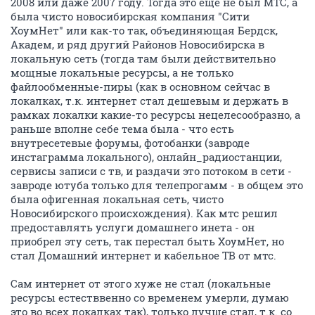
2008 или даже 2007 году. Тогда это еще не был МТС, а
была чисто новосибирская компания "Сити
ХоумНет" или как-то так, объединяющая Бердск,
Академ, и ряд другий Районов Новосибирска в
локальную сеть (тогда там были действительно
мощные локальные ресурсы, а не только
файлообменные-пиры (как в основном сейчас в
локалках, т.к. интернет стал дешевым и держать в
рамках локалки какие-то ресурсы нецелесообразно, а
раньше вполне себе тема была - что есть
внутресетевые форумы, фотобанки (завроде
инстаграмма локального), онлайн_радиостанции,
сервисы записи с тв, и раздачи это потоком в сети -
завроде ютуба только для телепрогамм - в общем это
была офигенная локальная сеть, чисто
Новосибирского происхождения). Как мтс решил
предоставлять услуги домашнего инета - он
приобрел эту сеть, так перестал быть ХоумНет, но
стал Домашний интернет и кабельное ТВ от мтс.
Сам интернет от этого хуже не стал (локальные
ресурсы естестввенно со временем умерли, думаю
это во всех локалках так), только лучше стал, т.к. со