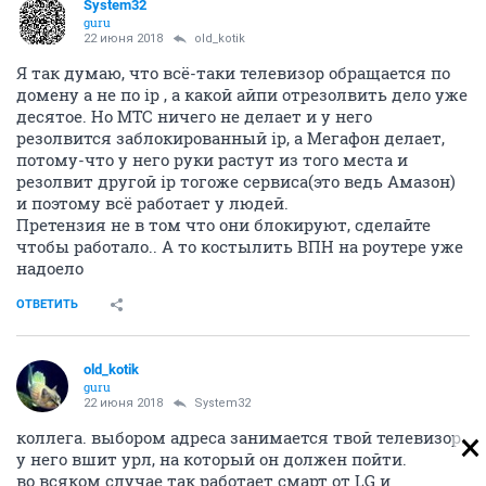
System32
guru
22 июня 2018
old_kotik
Я так думаю, что всё-таки телевизор обращается по
домену а не по ip , а какой айпи отрезолвить дело уже
десятое. Но МТС ничего не делает и у него
резолвится заблокированный ip, а Мегафон делает,
потому-что у него руки растут из того места и
резолвит другой ip тогоже сервиса(это ведь Амазон)
и поэтому всё работает у людей.
Претензия не в том что они блокируют, сделайте
чтобы работало.. А то костылить ВПН на роутере уже
надоело
ОТВЕТИТЬ
old_kotik
guru
22 июня 2018
System32
коллега. выбором адреса занимается твой телевизор.
у него вшит урл, на который он должен пойти.
во всяком случае так работает смарт от LG и