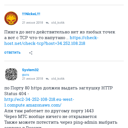
!!!NickeL!!!
...
21 июня 2018
old_kotik
Пинга до него действительно нет из любых точек
а вот с TCP что-то напутано ..
https://check-
host.net/check-tcp?host=34.252.108.218
ОТВЕТИТЬ
System32
guru
21 июня 2018
old_kotik
по Порту 80 https должен выдать заглушку HTTP
Status 404 -
http://ec2-34-252-108-218.eu-west-
1.compute.amazonaws.com/
Апи там работает по другому порту 1443
Через МТС вообще ничего не открывается
Также можете потестить через ping-admin выбрать
сервера в России