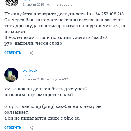
guru
21 июня 2018
mts_support
Пожалуйста проверьте доступность ip - 34.252.108.218
Он через Ваш интернет не открывается, как раз этот
тот адрес куда телевизор пытается подключиться, но
не может.
В Ростелеком чтоли по акции уходить? за 370
руб..надоели, чессн слово
ОТВЕТИТЬ
old_kotik
guru
21 июня 2018
System32
хм.. а как он должен быть доступен?
по каким портам/протоколам?
отсутствие icmp (ping) как-бы ни к чему не
обязывает,
а он не пиньгается даже c ping.eu.
ОТВЕТИТЬ