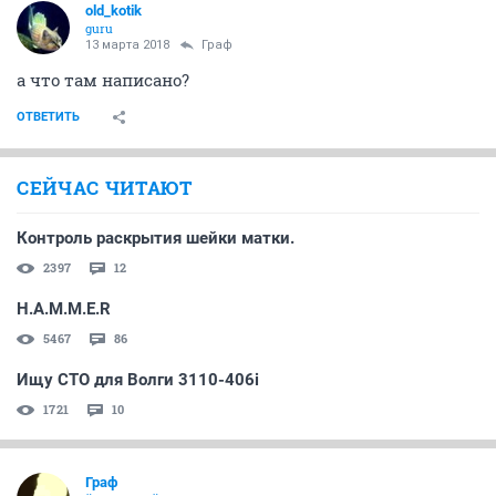
old_kotik
guru
13 марта 2018
Граф
а что там написано?
ОТВЕТИТЬ
СЕЙЧАС ЧИТАЮТ
Контроль раскрытия шейки матки.
2397
12
H.A.M.M.E.R
5467
86
Ищу СТО для Волги 3110-406i
1721
10
Граф