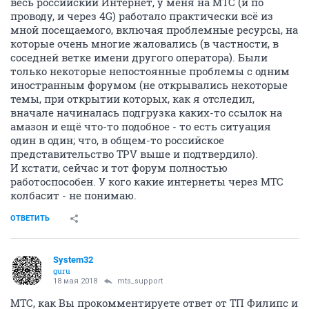
весь российский Интернет, у меня на МТС (и по
проводу, и через 4G) работало практически всё из
мной посещаемого, включая проблемные ресурсы, на
которые очень многие жаловались (в частности, в
соседней ветке имени другого оператора). Были
только некоторые непостоянные проблемы с одним
иностранным форумом (не открывались некоторые
темы, при открытии которых, как я отследил,
вначале начиналась подгрузка каких-то ссылок на
амазон и ещё что-то подобное - то есть ситуация
один в один; что, в общем-то российское
представительство TPV выше и подтвердило).
И кстати, сейчас и тот форум полностью
работоспособен. У кого какие интернеты через МТС
колбасит - не понимаю.
ОТВЕТИТЬ
System32
guru
18 мая 2018
mts_support
МТС, как Вы прокомментируете ответ от ТП Филипс и