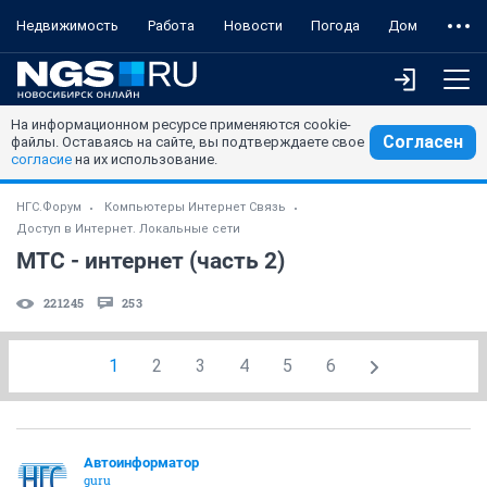
Недвижимость
Работа
Новости
Погода
Дом
На информационном ресурсе применяются cookie-
Согласен
файлы. Оставаясь на сайте, вы подтверждаете свое
согласие
на их использование.
НГС.Форум
Компьютеры Интернет Связь
Доступ в Интернет. Локальные сети
МТС - интернет (часть 2)
221245
253
1
2
3
4
5
6
Автоинформатор
guru