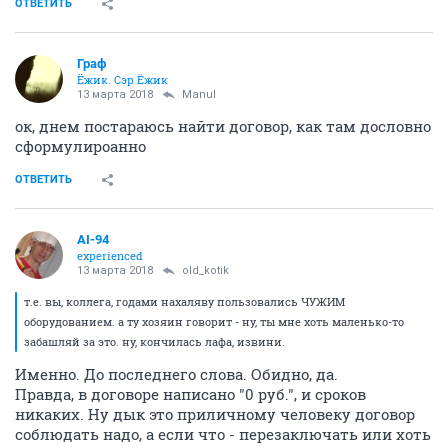
ОТВЕТИТЬ
Граф
Ёжик. Сэр Ёжик
13 марта 2018
Manul
ок, днем постараюсь найти договор, как там дословно
сформулироанно
ОТВЕТИТЬ
AI-94
experienced
13 марта 2018
old_kotik
т.е. вы, коллега, годами нахаляву пользовались ЧУЖИМ
оборудованием. а ту хозяин говорит - ну, ты мне хоть маленько-то
забашляй за это. ну, кончилась лафа, извини.
Именно. До последнего слова. Обидно, да.
Правда, в договоре написано "0 руб.", и сроков
никаких. Ну дык это приличному человеку договор
соблюдать надо, а если что - перезаключать или хоть