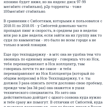
японию будет ниже, но на яндекс диск 97-99
мегабитс стабильно), p2p торренты - тоже
100мегабит стабильно.
В сравнении с Сибсетями, которыми я пользовался с
2018.01 по 2018.05 - у Сибсетей довольно часто
пропадал пинг и скорость, в среднем раз в неделю
или раз в две недели, если зайти на их группу ввк то
судя по камментам - это было во всем городе а не
только в моей локации.
Еще про техподдержку - в мтс она не удобна тем что
звонишь по единому номеру - говоришь что из Нск,
тебя перенаправляют в Нск коллцентр, там
говоришь почти то же самое - и тебя
перенаправляют из Нск Коллцентра (который по
общим вопросам) в Нск-Теххподдержку, т.е. ты
должен 3 раза описать почти дословно свою пробему,
прежде чем (на 3й раз) она окажется в ушах
технического специалиста. Но зато она
действительно дойтдет с одного созвона куда нужно
и тебе сразу же помогут. В отличии от Сибсетей, куда
я пытался дозвониться -они не брали, писал в Васап