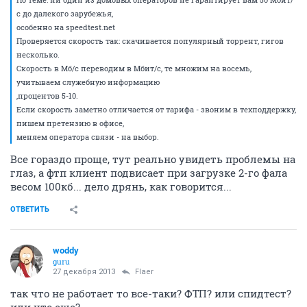
,процентов 5-10.
Если скорость заметно отличается от тарифа -
звоним в техподдержку, пишем претензию в офисе,
меняем оператора связи - на выбор.
ОТВЕТИТЬ
woddy
guru
26 декабря 2013
Flaer
День добрый, решил поделиться и посоветоваться по поводу
интернета от "Электронного города".
Второй день просто ужас, а в декабре просто слабоватая связь...
номер договора скажите
ОТВЕТИТЬ
Flaer
F
junior
27 декабря 2013
woddy
номер договора скажите