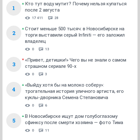
Прекрасно, вот завтра по заявке номер 1252051 жду
вас с 11 до 12.
2 дня назад работало нормально, сейчас нет.
Сайты отлично работают, админы хостинга указали
пальцем на вас. Так что в игру "сам дурак" играть не
получится...
мы пользуемся услугами 4х магистральных операторов
вот конкретный пример, с форума, что проблемы не
только у меня возникают...
http://www.cn.ru/forum/showpost.php?
p=1856953559&postcount=2133
ОТВЕТИТЬ
woddy
guru
27 декабря 2013
Flaer
да, проблемы у кого-нибудь из 150тыс абонентов
всегда возникают