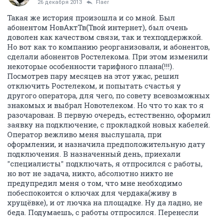
Электронный город
351805
800
1
2
3
4
5
6
7
8
...
33
Flaer
F
junior
26 декабря 2013
День добрый, решил поделиться и посоветоваться по
поводу интернета от "Электронного города".
Второй день просто ужас, а в декабре просто
слабоватая связь...
Данные по связи:
Новосибирск
http://www.speedtest.net/result/3188188699.png