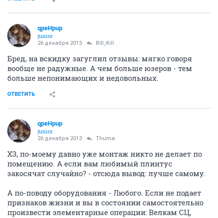
разочарован. В первую очередь, естественно, оформил
заявку на подключение, с прокладкой новых кабелей.
Оператор вежливо меня выслушала, при
оформлении, и назначила предположительную дату
подключения. В назначенный день, приехали
"специалисты" подключать, я отпросился с работы,
но вот не задача, никто, абсолютно никто не
предупредил меня о том, что мне необходимо
побеспокоится о ключах для чердака(живу в
хрущёвке), и от лючка на площадке. Ну да ладно, не
беда. Подумаешь, с работы отпросился. Перенесли
подключение на другой день. Спустя три дня, эти де
"специалисты", приехали вновь подключать
интернет. Я был уже вооружён ключами. И началось.
Ребята, в принципе, подключили всё достаточно
быстро, за пару часов, но вот что бы сделать это
качественно, даже и не побеспокоились.
Оказывается(!!!), современные провайдеры, не
прокладывают кабель по квартире, а просто бросают
всё одним пучком, посреди комнаты, и всё. Странно
конечно, хотя и я и предупреждал оператора, при
оформлении заявки на подключение, что мне
требуется замена всех кабелей в доме. Ну да ладно,