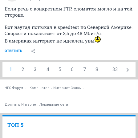
F
junior
27 декабря 2013
woddy
есть немного ошибок на порту, может в кабеле дело. роутер
используется?
да используется, выключить/включить?
ОТВЕТИТЬ
Flaer
F
junior
27 декабря 2013
woddy
так что не работает то все-таки? ФТП? или спидтест? или что еще?
мы пользуемся услугами 4х магистральных операторов, и в разных
направлениях может быть разная связность. если не работает
нужный вам ресурс - на него и жалуйтесь, а не на спидтест. у нас есть
возможность переключить отдельный ресурс на другой
магистральный канал (не всегда, зависит от технических
ограничений)
Вы технический специалист из новотелекома?