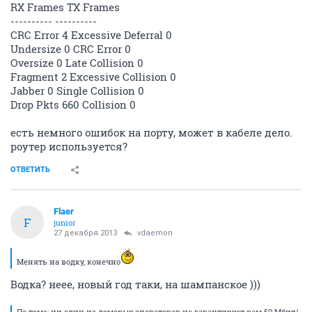
qpeHpup
junior
26 декабря 2013
Flaer
А в чем щас проблема если не секрет? (например:
адрес какой-нить, самому интересно)
ОТВЕТИТЬ
vdaemon
V
veteran
26 декабря 2013
Flaer
Менять на водку, конечно
По теме: ни один из домовых операторов не
гарантирует вам 50 Мбит/с до далекого зарубежья,
особенно на speedtest.net
Проверяется скорость так: скачивается популярный
торрент, гигов несколько.
Скорость в Мб/с переводим в Мбит/с, те множим на
восемь, учитываем служебную информацию