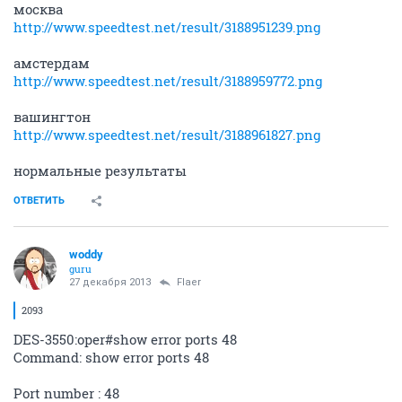
F
junior
26 декабря 2013
Flaer
Забыл сказать тариф 50 Мбит/с
ОТВЕТИТЬ
Flaer
F
junior
26 декабря 2013
qpeHpup
канал по тарифу в Америке - что за бред?
Как раньше инет работал устаивало пусть 50 Мбит/с
заявленных там никогда и не бывает...
На 100% правильно показывает ли спидтест
безразницы. Цифры не столь важны, а закачать
сейчас ничего не получается...
И что есть проблемы со связью спидтест показывает,
более того, технический специалист от ЭГ прошлый
раз именно спидтест и использовал...
ОТВЕТИТЬ