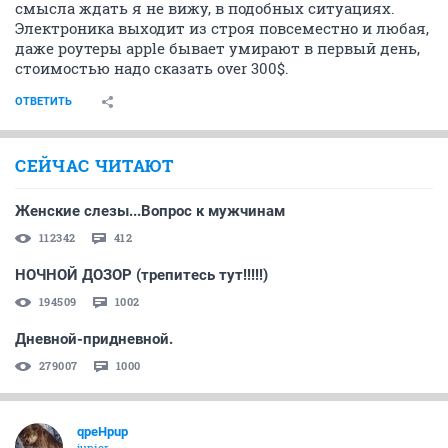
справимся своими силами, подумал я, и дружелюбно
улыбнувшись, подписал акт выполненных работ.
Когда "специалисты" ушли, я начал распутывать это
"проводное бедствие". На всё про всё, у меня ушло
около трёх часов. Живу, кстати, надо заметить, в
двушке, и в принципе, прокинуть кабель, вдоль по
плинтусу, не представляет для меня каких-либо
сложностей, но вот когда вот так вот безолаберно всё
разбросали, и по быстренькому "дали на тапки",
сталкиваешься с некоторыми трудностями... После
себя, так же, "горе-специалисты", не стали убирать
оставленный ими мусор, что для меня в принципе,
так же, "дикость". Самое интересное, выяснилось,
когда я выключил компьютер. Оказывается, в
обязанности "специалистов", так же не входит
проверка выполненных работ. При включении вновь,
системного блока, сетевое подключение организовал
мостом, что бы начать пользоваться интернетом.
Хмм... По моему, "спецы", должны были об этом
побеспокоится, но они, видимо, куда то спешили, раз
позволили себе всё так оставить.