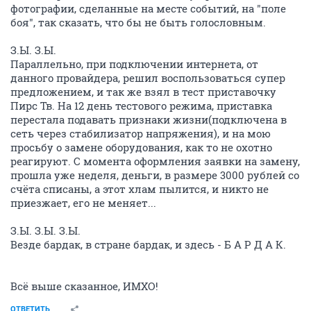
Человерт
activist
26 декабря 2013
Flaer
Я пока в больнице лежал... подключил соседей по
палате) к новотелекому. Больше так делать не буду.
ОТВЕТИТЬ
Thuma
activist
26 декабря 2013
Flaer
Такая же история произошла и со мной. Был
абонентом НовАктТв(Твой интернет), был очень
доволен как качеством связи, так и техподдержкой.
Но вот как то компанию реорганизовали, и абонентов,
сделали абонентов Ростелекома. При этом изменили
некоторые особенности тарифного плана(!!!).
Посмотрев пару месяцев на этот ужас, решил
отключить Ростелеком, и попытать счастья у
другого оператора, для чего, по совету всевозможных
знакомых и выбрал Новотелеком. Но что то как то я