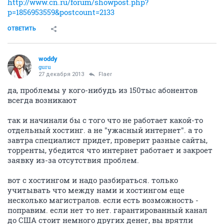
Flaer
F
junior
27 декабря 2013
woddy
проверяю прям щас. тариф 25
москва
http://www.speedtest.net/result/3188951239.png
амстердам
http://www.speedtest.net/result/3188959772.png
вашингтон
http://www.speedtest.net/result/3188961827.png
нормальные результаты
У меня другие результаты, сейчас:
москва
http://www.speedtest.net/result/3188988595.png
Амстердам