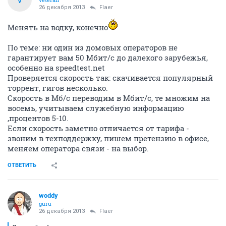
qpeHpup
junior
26 декабря 2013
Thuma
ХЗ, по-моему давно уже монтаж никто не делает по
помещению. А если вам любимый плинтус
закосячат случайно? - отсюда вывод: лучше самому.
А по-поводу оборудования - Любого. Если не подает
признаков жизни и вы в состоянии самостоятельно
произвести элементарные операции: Велкам СЦ,
смысла ждать я не вижу, в подобных ситуациях.
Электроника выходит из строя повсеместно и любая,
даже роутеры apple бывает умирают в первый день,
стоимостью надо сказать over 300$.
ОТВЕТИТЬ
СЕЙЧАС ЧИТАЮТ
Женские слезы...Вопрос к мужчинам