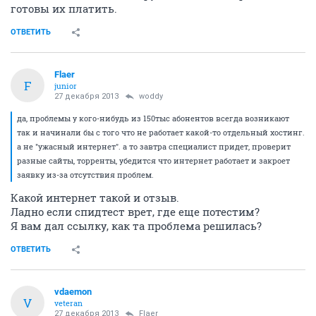
http://www.speedtest.net/result/3188992463.png
вашингтон
http://www.speedtest.net/result/3188995699.png
ОТВЕТИТЬ
vdaemon
V
veteran
27 декабря 2013
Flaer
Если проблемы реально видны, то все-таки в
техподдержку.
Пусть проверяют линию, коммутатор. Все вполне
починимно.
У меня сейчас 512Кбит/с по спидтесту показало.
Все согласно тарифу
ОТВЕТИТЬ
Flaer