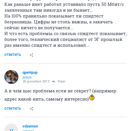
прошла уже неделя, деньги, в размере 3000 рублей со
счёта списаны, а этот хлам пылится, и никто не
приезжает, его не меняет...
З.Ы. З.Ы. З.Ы.
Везде бардак, в стране бардак, и здесь - Б А Р Д А К.
Всё выше сказанное, ИМХО!
ОТВЕТИТЬ
qpeHpup
junior
26 декабря 2013
Bill_Kill
Бред, на вскидку загуглил отзывы: мягко говоря
вообще не радужные. А чем больше юзеров - тем
больше непонимающих и недовольных.
ОТВЕТИТЬ