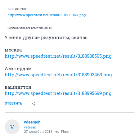
woddy
guru
27 декабря 2013
Flaer
2093
DES-3550:oper#show error ports 48
Command: show error ports 48
Port number : 48
RX Frames TX Frames
---------- ----------
CRC Error 4 Excessive Deferral 0
Undersize 0 CRC Error 0
Oversize 0 Late Collision 0
Fragment 2 Excessive Collision 0
Jabber 0 Single Collision 0
Drop Pkts 660 Collision 0
есть немного ошибок на порту, может в кабеле дело.
роутер используется?