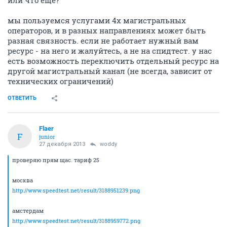
2093
ОТВЕТИТЬ
woddy
guru
27 декабря 2013
Flaer
проверяю прям щас. тариф 25
москва
http://www.speedtest.net/result/3188951239.png
амстердам
http://www.speedtest.net/result/3188959772.png
вашингтон
http://www.speedtest.net/result/3188961827.png
нормальные результаты
ОТВЕТИТЬ