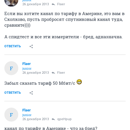
К чему я всё это написал??? Да к тому, что по всему
городу развешана реклама данной конторы о
качественном обслуживании, о предоставлении
всевозможных услуг, но вот когда дело доходит до
того, что ты заплатил свои деньги, и ждёшь
качества, компания с радостью про тебя забывает, и
скажем так, старается с тобой "не заморачиваться".
З.Ы.
В подтверждение своих слов, могу приложить
фотографии, сделанные на месте событий, на "поле
боя", так сказать, что бы не быть голословным.
З.Ы. З.Ы.
Параллельно, при подключении интернета, от
данного провайдера, решил воспользоваться супер
предложением, и так же взял в тест приставочку
Пирс Тв. На 12 день тестового режима, приставка
перестала подавать признаки жизни(подключена в
сеть через стабилизатор напряжения), и на мою
просьбу о замене оборудования, как то не охотно
реагируют. С момента оформления заявки на замену,