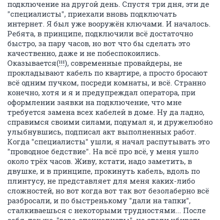
Москва
http://www.speedtest.net/result/3188175258.png
Амстердам
http://www.speedtest.net/result/3188197402.png
Сан-Хосе (Калифорния)
http://www.speedtest.net/result/3188199122.png
На cn форуме пишут про проблемы, но видимо
делать ничего не хотят (большую часть постов не
публикуют...)
http://www.cn.ru/forum/showpost.php?
p=1856953559&postcount=2133
Суппорт туповатый, кроме выключить и включить
маршрутизатор ничего не скажет...
Завтра технический специалист свяжется, а пока
думаю на что менять ЭГ, кто что посоветует?
Спасибо.
ОТВЕТИТЬ