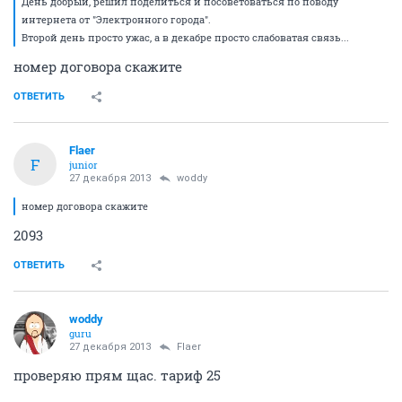
112342
412
НОЧНОЙ ДОЗОР (трепитесь тут!!!!!)
194509
1002
Дневной-придневной.
279007
1000
qpeHpup
junior
26 декабря 2013
Flaer
Если вы хотите канал по тарифу в Америке, это вам в
Сколково, пусть пробросят спутниковый канал туда,
сравните))))
А спидтест и все эти измерители - бред, адназначна.
ОТВЕТИТЬ
Flaer