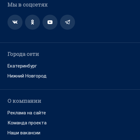
О компании
Реклама на сайте
Команда проекта
Наши вакансии
Помощь
Контактные данные для Роскомнадзора
и государственных органов
Сетевое издание «НГС.НОВОСТИ» (18+)
Зарегистрировано Федеральной службой по надзору в сфере
связи, информационных технологий и массовых коммуникаций
(Роскомнадзор)
Свидетельство о регистрации СМИ ЭЛ № ФС 77—84683
Учредитель: Общество с ограниченной ответственностью
«ИНТЕРНЕТ ТЕХНОЛОГИИ»
Главный редактор: Громкова Елена Александровна