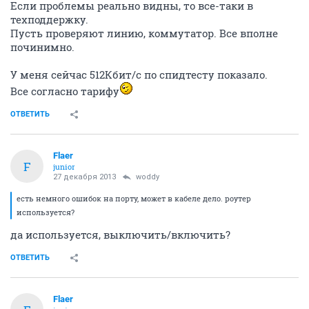
ОТВЕТИТЬ
Flaer
F
junior
27 декабря 2013
vdaemon
Менять на водку, конечно
Водка? неее, новый год таки, на шампанское )))
По теме: ни один из домовых операторов не гарантирует вам 50 Мбит/
с до далекого зарубежья,
особенно на speedtest.net
Проверяется скорость так: скачивается популярный торрент, гигов
несколько.
Скорость в Мб/с переводим в Мбит/с, те множим на восемь,
учитываем служебную информацию
,процентов 5-10.
Если скорость заметно отличается от тарифа - звоним в техподдержку,
пишем претензию в офисе,
меняем оператора связи - на выбор.
Все гораздо проще, тут реально увидеть проблемы на