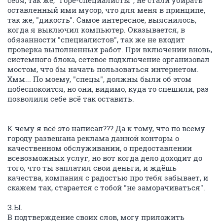
Человерт
activist
26 декабря 2013
Flaer
Если нужен только качественный интернет, то НИР.
ОТВЕТИТЬ
Bill_Kill
member
26 декабря 2013
Flaer
Завтра технический специалист свяжется, а пока думаю на что
менять ЭГ, кто что посоветует?
Комгейт конечно, туда уже давно абоненты НТК
толпами уходят...
Говорят, качество "несравненное" с НТК ...
ОТВЕТИТЬ