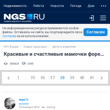
Недвижимость
Работа
Новости
Погода
Дом
На информационном ресурсе применяются cookie-
Согласен
файлы. Оставаясь на сайте, вы подтверждаете свое
согласие
на их использование.
НГС.Форум
Семья Здоровье
Дети и родители
Красивые и счастливые мамочки форева! )) (часть 42)
368410
1000
1
...
35
36
37
38
39
40
41
mas11
activist
23 января 2015
xieling