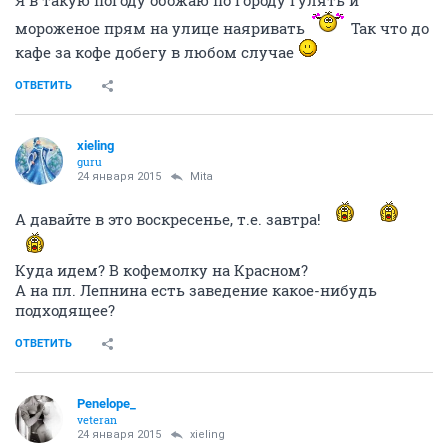
Я в такую погоду обожаю по городу гулять и
мороженое прям на улице наяривать
Так что до
кафе за кофе добегу в любом случае
ОТВЕТИТЬ
xieling
guru
24 января 2015
Mita
А давайте в это воскресенье, т.е. завтра!
Куда идем? В кофемолку на Красном?
А на пл. Лепнина есть заведение какое-нибудь
подходящее?
ОТВЕТИТЬ
Penelope_
veteran
24 января 2015
xieling