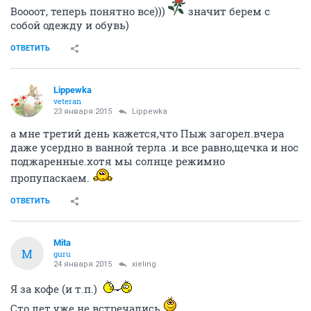
Воооот, теперь понятно все)))
значит берем с
собой одежду и обувь)
ОТВЕТИТЬ
Lippewka
veteran
23 января 2015
Lippewka
а мне третий день кажется,что Пыж загорел.вчера
даже усердно в ванной терла .и все равно,щечка и нос
поджаренные.хотя мы солнце режимно
пропупаскаем.
ОТВЕТИТЬ
Mita
M
guru
24 января 2015
xieling
Я за кофе (и т.п.)
Сто лет уже не встречались