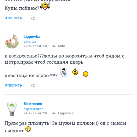
Куды пойдем?
ОТВЕТИТЬ
Lippewka
veteran
24 января 2015
Mita
в воскресенье???жопы по морозить.и чтоб рядом с
метро.прям чтоб соседняя дверь.
девочки,а не слабо?!?!?!
ОТВЕТИТЬ
Лампочка
experienced
24 января 2015
Lippewka
Прям раз плюнуть! За мужем должок )) он с сыном
побудет