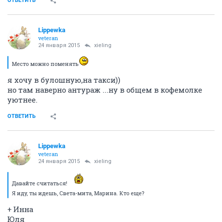
ОТВЕТИТЬ
Lippewka
veteran
24 января 2015
xieling
Место можно поменять
я хочу в булошную,на такси))
но там наверно антураж ...ну в общем в кофемолке
уютнее.
ОТВЕТИТЬ
Lippewka
veteran
24 января 2015
xieling
Давайте считаться!
Я иду, ты идешь, Света-мита, Марина. Кто еще?
+ Инна
Юля