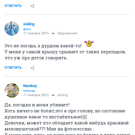
ОТВЕТИТЬ
xieling
guru
11 января 2015
Эвдемония
Это не погода, а дурдом какой-то!
У меня у самой крышу срывает от таких перепадов,
что уж про деток говорить.
ОТВЕТИТЬ
Mankey
veteran
11 января 2015
xieling
Да, погодка и меня убивает!
Хоть ничего не болит,это я про голову, но состояние
душевное какое то нестабильное((((
Девочки, может кто обладает какой нибудь красивой
меховушечкой??? Мне на фотосессию...
У меня есть лиса, но хочу чего то белого и типо норки