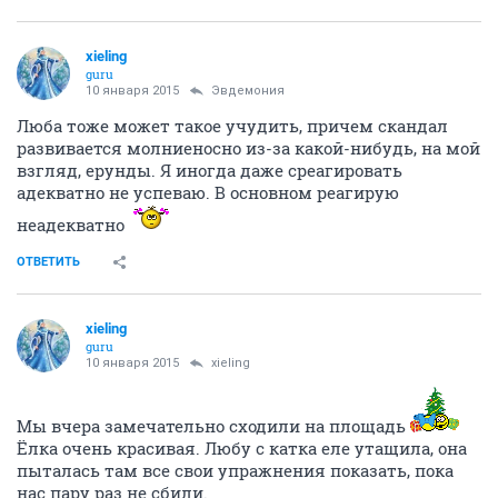
xieling
guru
10 января 2015
Эвдемония
Люба тоже может такое учудить, причем скандал
развивается молниеносно из-за какой-нибудь, на мой
взгляд, ерунды. Я иногда даже среагировать
адекватно не успеваю. В основном реагирую
неадекватно
ОТВЕТИТЬ
xieling
guru
10 января 2015
xieling
Мы вчера замечательно сходили на площадь
Ёлка очень красивая. Любу с катка еле утащила, она
пыталась там все свои упражнения показать, пока
нас пару раз не сбили.