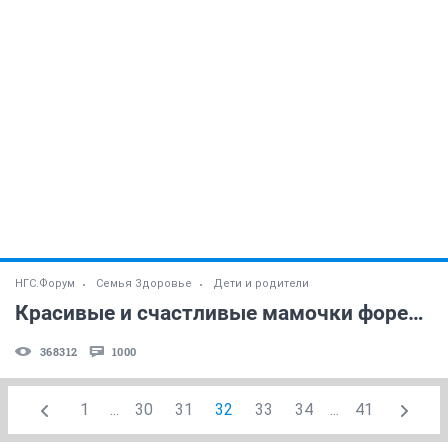
НГС.Форум
Семья Здоровье
Дети и родители
Красивые и счастливые мамочки форева! )) (часть 42)
368312
1000
1
...
30
31
32
33
34
...
41