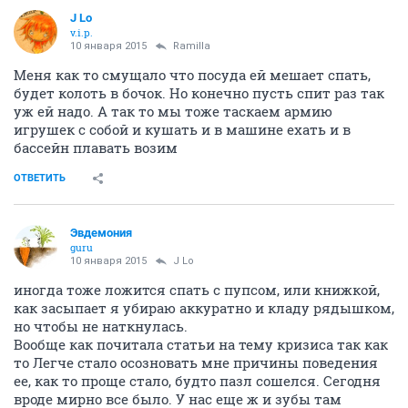
J Lo
v.i.p.
10 января 2015
Ramilla
Меня как то смущало что посуда ей мешает спать,
будет колоть в бочок. Но конечно пусть спит раз так
уж ей надо. А так то мы тоже таскаем армию
игрушек с собой и кушать и в машине ехать и в
бассейн плавать возим
ОТВЕТИТЬ
Эвдемония
guru
10 января 2015
J Lo
иногда тоже ложится спать с пупсом, или книжкой,
как засыпает я убираю аккуратно и кладу рядышком,
но чтобы не наткнулась.
Вообще как почитала статьи на тему кризиса так как
то Легче стало осозновать мне причины поведения
ее, как то проще стало, будто пазл сошелся. Сегодня
вроде мирно все было. У нас еще ж и зубы там