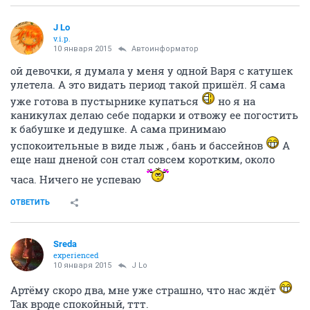
J Lo
v.i.p.
10 января 2015
Автоинформатор
ой девочки, я думала у меня у одной Варя с катушек
улетела. А это видать период такой пришёл. Я сама
уже готова в пустырнике купаться
но я на
каникулах делаю себе подарки и отвожу ее погостить
к бабушке и дедушке. А сама принимаю
успокоительные в виде лыж , бань и бассейнов
А
еще наш дненой сон стал совсем коротким, около
часа. Ничего не успеваю
ОТВЕТИТЬ
Sreda
experienced
10 января 2015
J Lo
Артёму скоро два, мне уже страшно, что нас ждёт
Так вроде спокойный, ттт.