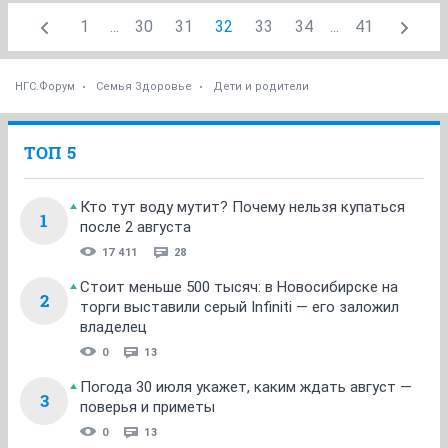
1
...
30
31
32
33
34
...
41
НГС.Форум
Семья Здоровье
Дети и родители
ТОП 5
Кто тут воду мутит? Почему нельзя купаться
1
после 2 августа
17 411
28
Стоит меньше 500 тысяч: в Новосибирске на
2
торги выставили серый Infiniti — его заложил
владелец
0
13
Погода 30 июля укажет, каким ждать август —
3
поверья и приметы
0
13