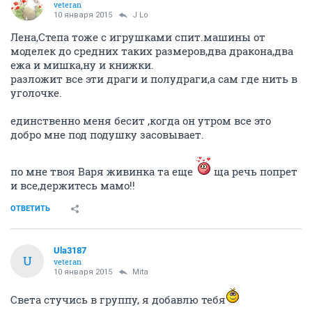
veteran
10 января 2015
J Lo
Лена,Степа тоже с игрушками спит.машины от
моделек до средних таких размеров,два дракона,два
ежа и мишка,ну и книжки.
разложит все эти драги и полудраги,а сам где нить в
уголочке.
единственно меня бесит ,когда он утром все это
добро мне под подушку засовывает.
по мне твоя Варя живинка та еще
ща речь попрет
и все,держитесь мамо!!
ОТВЕТИТЬ
Ula3187
U
veteran
10 января 2015
Mita
Света стучись в группу, я добавлю тебя