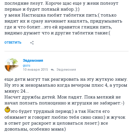
последние лезут. Короче щас еще у жени полезут
первые и будет полный набор.:):)
у меня Настюшка любит таблетки пить:( только
видит их и сразу начинает кашлять, придумывать
где и что болит...это ей нравится глицин пить,
видимо думает что и другие таблетки такие:(
ОТВЕТИТЬ
Эвдемония
guru
10 января 2015
Эвдемония
еще дети могут так реагировать на эту жуткую зиму.
Ну это ж ненормально когда вечером плюс 4, а утром
минус 24...
Насчет дружбы детей. Мои ладят. Пока мелкий не
начал ползать полноценно и игрушки не забирает:-)
это будет трудный период:) а так Настя его
обнимает и говорит люблю тебя сино сино:) и жучок
в ответ рот раскроет и целоваться лезет:) все
довольны, особенно мама:)