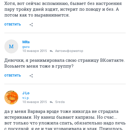
Хотя, вот сейчас вспоминаю, бывает без настроения
пару тройку дней ходит, истерит по поводу и без. А
потом как то выравнивается.
ОТВЕТИТЬ
Mita
M
guru
10 января 2015
Автоинформатор
Девочки, я реанимировала свою страницу ВКонтакте.
Возьмете меня тоже в группу?
ОТВЕТИТЬ
J Lo
v.i.p.
10 января 2015
Sreda
да у меня Варвара вроде тоже никогда не страдала
истериками. Ну канеш бывают капризы. Но счас...
вот только что уложила спать, обязательно надо лечь
с посудкой. я ее и так уговаривала и эдак. Пришлось