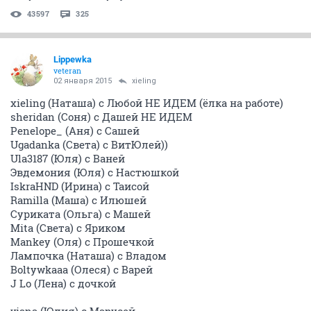
43597
325
Lippewka
veteran
02 января 2015
xieling
xieling (Наташа) с Любой НЕ ИДЕМ (ёлка на работе)
sheridan (Соня) с Дашей НЕ ИДЕМ
Penelope_ (Аня) с Сашей
Ugadanka (Света) с ВитЮлей))
Ula3187 (Юля) с Ваней
Эвдемония (Юля) с Настюшкой
IskraHND (Ирина) с Таисой
Ramilla (Маша) с Илюшей
Суриката (Ольга) с Машей
Mita (Света) с Яриком
Mankey (Оля) с Прошечкой
Лампочка (Наташа) с Владом
Boltywkaaa (Олеся) с Варей
J Lo (Лена) с дочкой