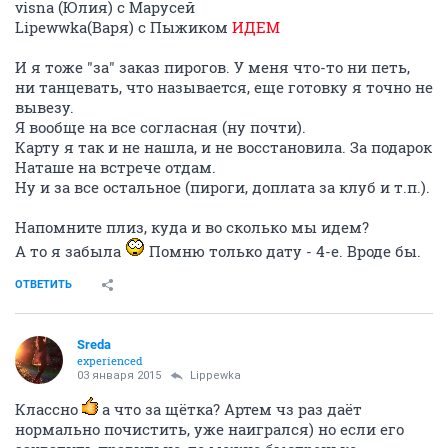
visna (Юлия) с Марусей
Lipewwka(Варя) с Пыжиком
ИДЕМ
И я тоже "за" заказ пирогов. У меня что-то ни петь,
ни танцевать, что называется, еще готовку я точно не
вывезу.
Я вообще на все согласная (ну почти).
Карту я так и не нашла, и не восстановила. За подарок
Наташе на встрече отдам.
Ну и за все остальное (пироги, доплата за клуб и т.п.).
Напомните плиз, куда и во сколько мы идем?
А то я забыла
Помню только дату - 4-е. Вроде бы.
ОТВЕТИТЬ
Sreda
experienced
03 января 2015
Lippewka
Классно
а что за щётка? Артем чз раз даёт
нормально почистить, уже наигрался) но если его