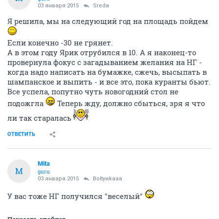
03 января 2015
Sreda
Я решила, мы на следующий год на площадь пойдем
Если конечно -30 не грянет.
А в этом году Ярик отрубился в 10. А я наконец-то
провернула фокус с загадыванием желания на НГ -
когда надо написать на бумажке, сжечь, высыпать в
шампанское и выпить - и все это, пока куранты бьют.
Все успела, попутно чуть новогодний стол не
подожгла
Теперь жду, должно сбыться, зря я что
ли так старалась
ОТВЕТИТЬ
Mita
M
guru
03 января 2015
Boltywkaaa
У вас тоже НГ получился "веселый"