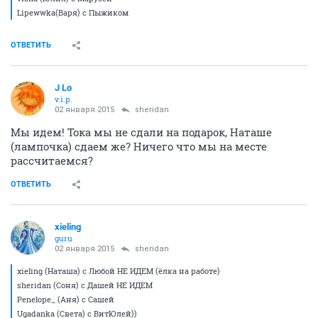
Lipewwka(Варя) с Пыжиком
ОТВЕТИТЬ
J Lo
v.i.p.
02 января 2015
sheridan
Мы идем! Тока мы не сдали на подарок, Наташе
(лампочка) сдаем же? Ничего что мы на месте
рассчитаемся?
ОТВЕТИТЬ
xieling
guru
02 января 2015
sheridan
xieling (Наташа) с Любой НЕ ИДЕМ (ёлка на работе)
sheridan (Соня) с Дашей НЕ ИДЕМ
Penelope_ (Аня) с Сашей
Ugadanka (Света) с ВитЮлей))