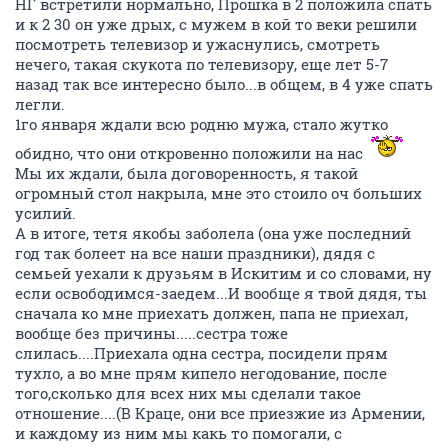
НГ встретили нормально, Прошка в 2 положила спать
и к 2 30 он уже дрых, с мужем в кой то веки решили
посмотреть телевизор и ужаснулись, смотреть
нечего, такая скукота по телевизору, еще лет 5-7
назад так все интересно было...в общем, в 4 уже спать
легли.
1го января ждали всю родню мужа, стало жутко
обидно, что они откровенно положили на нас
Мы их ждали, была договоренность, я такой
огромный стол накрыла, мне это стоило оч больших
усилий.
А в итоге, тетя якобы заболела (она уже последний
год так болеет на все наши праздники), дядя с
семьей уехали к друзьям в Искитим и со словами, ну
если освободимся-заедем...И вообще я твой дядя, ты
сначала ко мне приехать должен, папа не приехал,
вообще без причины.....сестра тоже
слилась....Приехала одна сестра, посидели прям
тухло, а во мне прям кипело негодование, после
того,сколько для всех них мы сделали такое
отношение....(В Краце, они все приезжие из Армении,
и каждому из ним мы какь то помогали, с