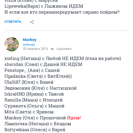
visna (Юлия) с Марусей
Lipewwka(Варя) с Пыжиком ИДЕМ
И если кое кто перенапередумает сирано пойдем!!
ОТВЕТИТЬ
Mankey
veteran
02 января 2015
Lippewka
xieling (Наташа) с Любой НЕ ИДЕМ (ёлка на работе)
sheridan (Соня) с Дашей НЕ ИДЕМ
Penelope_ (Аня) с Сашей
Ugadanka (Света) с ВитЮлей))
Ula3187 (Юля) с Ваней
Эвдемония (Юля) с Настюшкой
IskraHND (Ирина) с Таисой
Ramilla (Маша) с Илюшей
Суриката (Ольга) с Машей
Mita (Света) с Яриком
Mankey (Оля) с Прошечкой
Идем!
Лампочка (Наташа) с Владом
Boltywkaaa (Олеся) с Варей