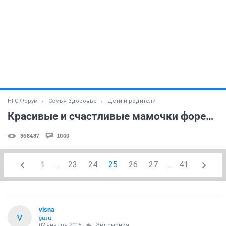
НГС.Форум
Семья Здоровье
Дети и родители
Красивые и счастливые мамочки форева! )) (часть 42)
368487
1000
1
...
23
24
25
26
27
...
41
visna
V
guru
02 января 2015
Эвдемония