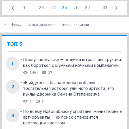
1
...
23
24
25
26
27
...
41
НГС.Форум
Семья Здоровье
Дети и родители
ТОП 5
Послушал музыку — получил штраф: инструкция,
1
как бороться с шумными ночными компаниями
2 691
37
«Выйду хотя бы на молоко соберу»:
2
трогательная история уличного артиста, его
куклы-дворника Семена Степановича
0
6
По всему Новосибирску спрятаны миниатюрные
3
арт-объекты — их поиск становится
настоящим квестом