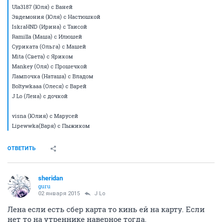
Ula3187 (Юля) с Ваней
Эвдемония (Юля) с Настюшкой
IskraHND (Ирина) с Таисой
Ramilla (Маша) с Илюшей
Суриката (Ольга) с Машей
Mita (Света) с Яриком
Mankey (Оля) с Прошечкой
Лампочка (Наташа) с Владом
Boltywkaaa (Олеся) с Варей
J Lo (Лена) с дочкой
visna (Юлия) с Марусей
Lipewwka(Варя) с Пыжиком
ОТВЕТИТЬ
sheridan
guru
02 января 2015
J Lo
Лена если есть сбер карта то кинь ей на карту. Если
нет то на утреннике наверное тогда.