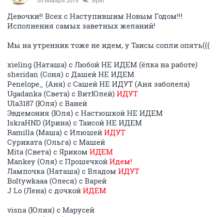
03 января 2015
Брю
Девочки!! Всех с Наступившим Новым Годом!!!
Исполнения самых заветных желаний!
Мы на утренник тоже не идем, у Таисы сопли опять(((
xieling (Наташа) с Любой НЕ ИДЕМ (ёлка на работе)
sheridan (Соня) с Дашей НЕ ИДЕМ
Penelope_ (Аня) с Сашей НЕ ИДУТ (Аня заболела)
Ugadanka (Света) с ВитЮлей)
ИДУТ
Ula3187 (Юля) с Ваней
Эвдемония (Юля) с Настюшкой НЕ ИДЕМ
IskraHND (Ирина) с Таисой НЕ ИДЕМ
Ramilla (Маша) с Илюшей
ИДУТ
Суриката (Ольга) с Машей
Mita (Света) с Яриком
ИДЕМ
Mankey (Оля) с Прошечкой
Идем!
Лампочка (Наташа) с Владом
ИДУТ
Boltywkaaa (Олеся) с Варей
J Lo (Лена) с дочкой
ИДЕМ
visna (Юлия) с Марусей