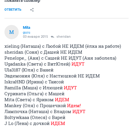
Показать спойлер
ОТВЕТИТЬ
Mita
M
guru
03 января 2015
sheridan
xieling (Наташа) с Любой НЕ ИДЕМ (ёлка на работе)
sheridan (Соня) с Дашей НЕ ИДЕМ
Penelope_ (Аня) с Сашей НЕ ИДУТ (Аня заболела)
Ugadanka (Света) с ВитЮлей)
ИДУТ
Ula3187 (Юля) с Ваней
Эвдемония (Юля) с Настюшкой НЕ ИДЕМ
IskraHND (Ирина) с Таисой
Ramilla (Маша) с Илюшей
ИДУТ
Суриката (Ольга) с Машей
Mita (Света) с Яриком
ИДЕМ
Mankey (Оля) с Прошечкой
Идем!
Лампочка (Наташа) с Владом
ИДУТ
Boltywkaaa (Олеся) с Варей
J Lo (Лена) с дочкой
ИДЕМ