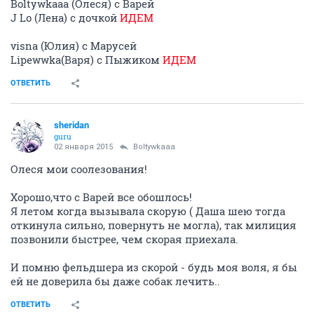
Boltywkaaa (Олеся) с Варей
J Lo (Лена) с дочкой
ИДЕМ
visna (Юлия) с Марусей
Lipewwka(Варя) с Пыжиком
ИДЕМ
ОТВЕТИТЬ
sheridan
guru
02 января 2015
Boltywkaaa
Олеся мои соолезования!
Хорошо,что с Варей все обошлось!
Я летом когда вызывала скорую ( Даша шею тогда
откинула сильно, повернуть не могла), так милиция
позвонили быстрее, чем скорая приехала.
И помню фельдшера из скорой - будь моя воля, я бы
ей не доверила бы даже собак лечить..
ОТВЕТИТЬ