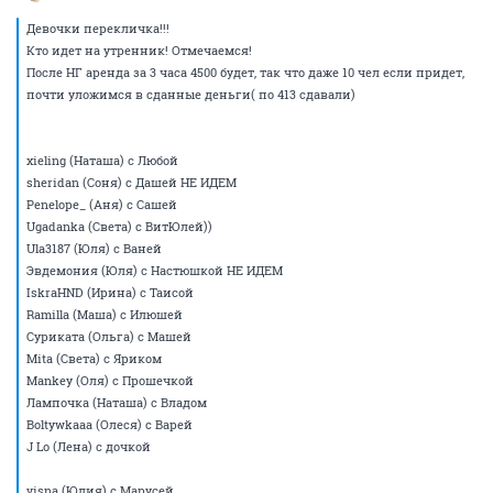
Девочки перекличка!!!
Кто идет на утренник! Отмечаемся!
После НГ аренда за 3 часа 4500 будет, так что даже 10 чел если придет,
почти уложимся в сданные деньги( по 413 сдавали)
xieling (Наташа) с Любой
sheridan (Соня) с Дашей НЕ ИДЕМ
Penelope_ (Аня) с Сашей
Ugadanka (Света) с ВитЮлей))
Ula3187 (Юля) с Ваней
Эвдемония (Юля) с Настюшкой НЕ ИДЕМ
IskraHND (Ирина) с Таисой
Ramilla (Маша) с Илюшей
Суриката (Ольга) с Машей
Mita (Света) с Яриком
Mankey (Оля) с Прошечкой
Лампочка (Наташа) с Владом
Boltywkaaa (Олеся) с Варей
J Lo (Лена) с дочкой
visna (Юлия) с Марусей