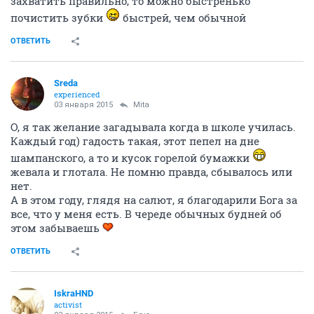
захватить правильно, то можно быстренько
почистить зубки
быстрей, чем обычной
ОТВЕТИТЬ
Sreda
experienced
03 января 2015
Mita
О, я так желание загадывала когда в школе училась.
Каждый год) гадость такая, этот пепел на дне
шампанского, а то и кусок горелой бумажки
жевала и глотала. Не помню правда, сбывалось или
нет.
А в этом году, глядя на салют, я благодарили Бога за
все, что у меня есть. В череде обычных будней об
этом забываешь
ОТВЕТИТЬ
IskraHND
activist