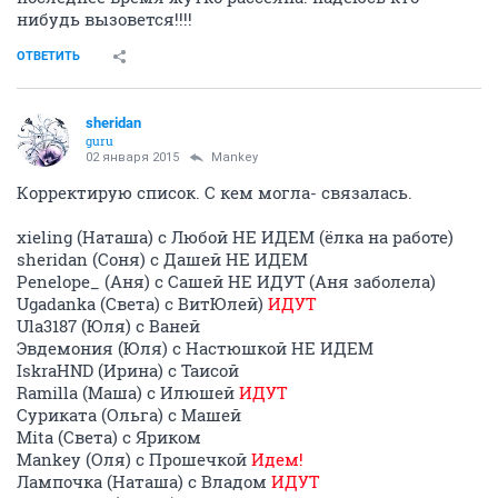
нибудь вызовется!!!!
ОТВЕТИТЬ
sheridan
guru
02 января 2015
Mankey
Корректирую список. С кем могла- связалась.
xieling (Наташа) с Любой НЕ ИДЕМ (ёлка на работе)
sheridan (Соня) с Дашей НЕ ИДЕМ
Penelope_ (Аня) с Сашей НЕ ИДУТ (Аня заболела)
Ugadanka (Света) с ВитЮлей)
ИДУТ
Ula3187 (Юля) с Ваней
Эвдемония (Юля) с Настюшкой НЕ ИДЕМ
IskraHND (Ирина) с Таисой
Ramilla (Маша) с Илюшей
ИДУТ
Суриката (Ольга) с Машей
Mita (Света) с Яриком
Mankey (Оля) с Прошечкой
Идем!
Лампочка (Наташа) с Владом
ИДУТ