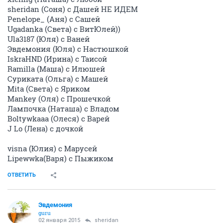
sheridan (Соня) с Дашей НЕ ИДЕМ
Penelope_ (Аня) с Сашей
Ugadanka (Света) с ВитЮлей))
Ula3187 (Юля) с Ваней
Эвдемония (Юля) с Настюшкой
IskraHND (Ирина) с Таисой
Ramilla (Маша) с Илюшей
Суриката (Ольга) с Машей
Mita (Света) с Яриком
Mankey (Оля) с Прошечкой
Лампочка (Наташа) с Владом
Boltywkaaa (Олеся) с Варей
J Lo (Лена) с дочкой
visna (Юлия) с Марусей
Lipewwka(Варя) с Пыжиком
ОТВЕТИТЬ
Эвдемония
guru
02 января 2015
sheridan