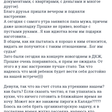
документами, с квартирами, с деньгами и многое
другое).
Благо друзья пришли вечером и подняли
настроение.
А сегодня с самого утра заявился папа мужа, причем
даже шоколадку Прошке не привез, вообще с
пустыми руками...Я как идиотка всем им подарки
наготовила....
В общем, как ни пыталась я хорошо к ним относится,
видать не получится с таким отношением...Бог им
судья!
Зато были сегодня на концерте новогоднем в ДКЖ,
Прошке очень понравилось, я прям не ожидала. От
этого и у нас настроение лучше стало. Так что
надеюсь что мой ребенок будет вести себя достойно
на нашей встрече))))
Девули, так что на счет стола на утреннике нашем?
как быть? Если сказать честно, я так упахалась на
кухне, что ничего готовить в ближайшее время не
хочу. Может все же закажем пироги в Каляде?????
Боюсь на себя брать организаторскую задачу, я в
последнее время жутко рассеяна. надеюсь кто