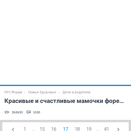
НГС.Форум
Семья Здоровье
Дети и родители
Красивые и счастливые мамочки форева! )) (часть 42)
368455
1000
1
...
15
16
17
18
19
...
41