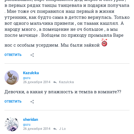
в первых рядах танцы танцевала и подарки получала
. Мне тоже оч понравился наш первый в жизни
утренник, как будто сама в детство вернулась. Только
вот одного мальчика привели , он таааак кашлял. А
народу много , а помещение не оч большое , а мы
после мочище . Вобщем по приходу промывла Варе
нос с особым усердием. Мы были зайкой
ОТВЕТИТЬ
Kazulcka
guru
26 декабря 2014
Kazulcka
Девочки, а какая у влажность и темпа в комнате??
ОТВЕТИТЬ
sheridan
guru
26 декабря 2014
J Lo