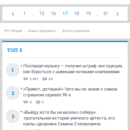
1
...
15
16
17
18
19
...
41
НГС.Форум
Семья Здоровье
Дети и родители
ТОП 5
Послушал музыку — получил штраф: инструкция,
1
как бороться с шумными ночными компаниями
2 691
20
«Привет, детишки!» Чего вы не знали о самом
2
страшном сериале 90-х
0
3
«Выйду хотя бы на молоко соберу»:
3
трогательная история уличного артиста, его
куклы-дворника Семена Степановича