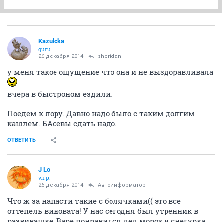
Kazulcka
guru
26 декабря 2014
sheridan
у меня такое ощущение что она и не выздоравливала
вчера в быстроном ездили.
Поедем к лору. Давно надо было с таким долгим
кашлем. БАсевы сдать надо.
ОТВЕТИТЬ
J Lo
v.i.p.
26 декабря 2014
Автоинформатор
Что ж за напасти такие с болячками(( это все
оттепель виновата! У нас сегодня был утренник в
развивашке, Варе понравился дед мороз и снегурка ,