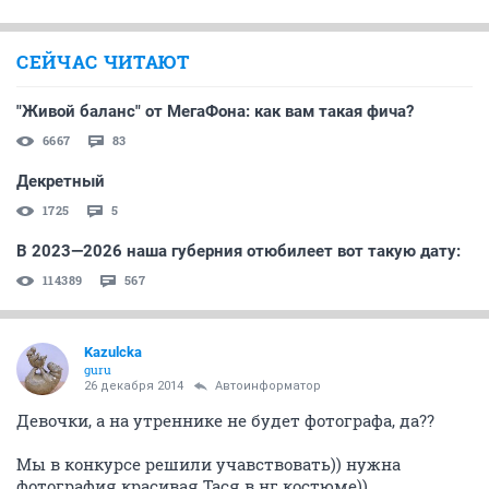
СЕЙЧАС ЧИТАЮТ
"Живой баланс" от МегаФона: как вам такая фича?
6667
83
Декретный
1725
5
В 2023—2026 наша губерния отюбилеет вот такую дату:
114389
567
Kazulcka
guru
26 декабря 2014
Автоинформатор
Девочки, а на утреннике не будет фотографа, да??
Мы в конкурсе решили учавствовать)) нужна
фотография красивая Тася в нг костюме))