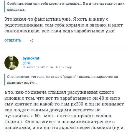
Особенно, если они тебя кормят и одевают... И в и-нет ты тоже от них
выходишь
Это какая-то фантастика уже. Я хоть и живу с
родственниками, сам себя кормлю и одеваю, и инет
сам оплачиваю, все-таки ведь зарабатываю уже!
ОТВЕТИТЬ
byurokrat
guru
05 ноября 2012
Баристер
Оно понятно, что если живешь у "родни" - шансы на заработок на
квартиру растут...
а то. как-то давеча слышал рассуждения одного
юноши о том, что вот те зарабатывает он 40 и енто
ему хватает на какой-то там рх330 и он не понимает
как люди с такими доходами катаются на
чучлайках..а 60 - мол - енто тлк прадо с салона.
Поржал. Юноша живет в папамаминой трешке с
папомамой, и ни на что акромя своей помойки (ну и