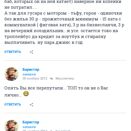
баб, которых он на ней катает) наверное ни копейки
не потратил....
А так для гусара с мотором - тьфу, героя - одиночки
без жилья 30 р - прожиточный минимум - 15 хата с
коммуналкой ( фиговая хата), 3 р на бизнесланчи, 3 р
на вечерний холодильник...и усе. остается токо на
троллейбус да кредит за ноутбук и стиралку
выплачивать. ну пара джинс в год
ОТВЕТИТЬ
Баристер
забанен
05 ноября 2012
Мыслитель
Опять Вы все перепутали... ТОП то он не о Вас
лично...
ОТВЕТИТЬ
Баристер
забанен