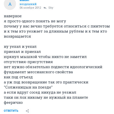
A
нездешний
06 ноября 2012
Sky
наверное
я просто одного понять не могу
почему у нас вечно требуется относиться с пиитетом
и к тем кто уезжает за длинным рублем и к тем кто
возвращается
ну уехал и уехал
приехал и приехал
юркнул мышкой чтобы никто не заметил
отсутствия-присутствия
нет нужно обязательно подвести идеологический
фундамент мессианского свойства
как под отъезд
а уж под возвращение так это практически
"Солженицын на поезде"
а если вдруг сосед никуда не уезжал
таки он лох никому не нужный на планете
феерично
ОТВЕТИТЬ