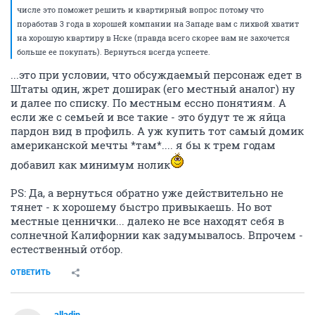
числе это поможет решить и квартирный вопрос потому что
поработав 3 года в хорошей компании на Западе вам с лихвой хватит
на хорошую квартиру в Нске (правда всего скорее вам не захочется
больше ее покупать). Вернуться всегда успеете.
...это при условии, что обсуждаемый персонаж едет в
Штаты один, жрет доширак (его местный аналог) ну
и далее по списку. По местным ессно понятиям. А
если же с семьей и все такие - это будут те ж яйца
пардон вид в профиль. А уж купить тот самый домик
американской мечты *там*.... я бы к трем годам
добавил как минимум нолик
PS: Да, а вернуться обратно уже действительно не
тянет - к хорошему быстро привыкаешь. Но вот
местные ценнички... далеко не все находят себя в
солнечной Калифорнии как задумывалось. Впрочем -
естественный отбор.
ОТВЕТИТЬ
alladin