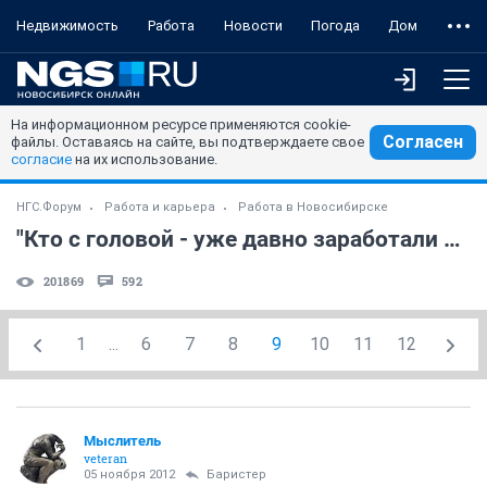
Недвижимость
Работа
Новости
Погода
Дом
На информационном ресурсе применяются cookie-
Согласен
файлы. Оставаясь на сайте, вы подтверждаете свое
согласие
на их использование.
НГС.Форум
Работа и карьера
Работа в Новосибирске
"Кто с головой - уже давно заработали на квартиру"
201869
592
1
...
6
7
8
9
10
11
12
Мыслитель
veteran
05 ноября 2012
Баристер