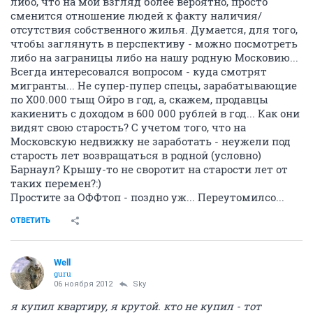
либо, что на мой взгляд более вероятно, просто
сменится отношение людей к факту наличия/
отсутствия собственного жилья. Думается, для того,
чтобы заглянуть в перспективу - можно посмотреть
либо на заграницы либо на нашу родную Московию...
Всегда интересовался вопросом - куда смотрят
мигранты... Не супер-пупер спецы, зарабатывающие
по X00.000 тыщ Ойро в год, а, скажем, продавцы
какиенить с доходом в 600 000 рублей в год... Как они
видят свою старость? С учетом того, что на
Московскую недвижку не заработать - неужели под
старость лет возвращаться в родной (условно)
Барнаул? Крышу-то не своротит на старости лет от
таких перемен?:)
Простите за ОФФтоп - поздно уж... Переутомилсо...
ОТВЕТИТЬ
Well
guru
06 ноября 2012
Sky
я купил квартиру, я крутой. кто не купил - тот