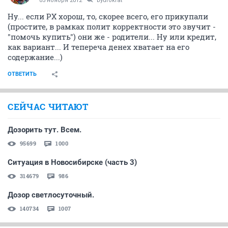
05 ноября 2012
byurokrat
Ну... если РХ хорош, то, скорее всего, его прикупали
(простите, в рамках полит корректности это звучит -
"помочь купить") они же - родители... Ну или кредит,
как вариант... И тепереча денех хватает на его
содержание...)
ОТВЕТИТЬ
СЕЙЧАС ЧИТАЮТ
Дозорить тут. Всем.
95699
1000
Ситуация в Новосибирске (часть 3)
314679
986
Дозор светлосуточный.
140734
1007