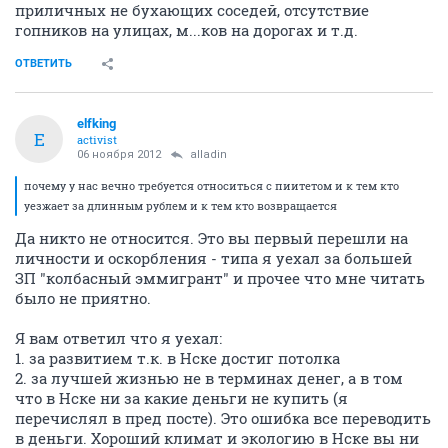
приличных не бухающих соседей, отсутствие
гопников на улицах, м...ков на дорогах и т.д.
ОТВЕТИТЬ
elfking
E
activist
06 ноября 2012
alladin
почему у нас вечно требуется относиться с пиитетом и к тем кто
уезжает за длинным рублем и к тем кто возвращается
Да никто не относится. Это вы первый перешли на
личности и оскорбления - типа я уехал за большей
ЗП "колбасный эммигрант" и прочее что мне читать
было не приятно.
Я вам ответил что я уехал:
1. за развитием т.к. в Нске достиг потолка
2. за лучшей жизнью не в терминах денег, а в том
что в Нске ни за какие деньги не купить (я
перечислял в пред посте). Это ошибка все переводить
в деньги. Хороший климат и экологию в Нске вы ни