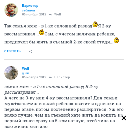
Баристер
забанен
06 ноября 2012
Well
Так семья жеж - в 1-ке сплошной развод
Я 2-ку
рассматривал...
Сам, с учетом наличия ребенка,
предпочел бы жить в съемной 2-ке своей студи...
ОТВЕТИТЬ
Well
guru
06 ноября 2012
Баристер
семья жеж - в 1-ке сплошной развод Я 2-ку
рассматривал...
А чего не 3-ку или 4-ку рассматривали? Для семьи
муж+жена+маленький ребенок хватит и однешки на
первом этапе, потом постепенно расширяться. Уж это
всяко лучше, чем на съемной хате жить да копить на
первый взнос сразу на 5-комнатную, чтоб типа на
всю жизнь хватило.