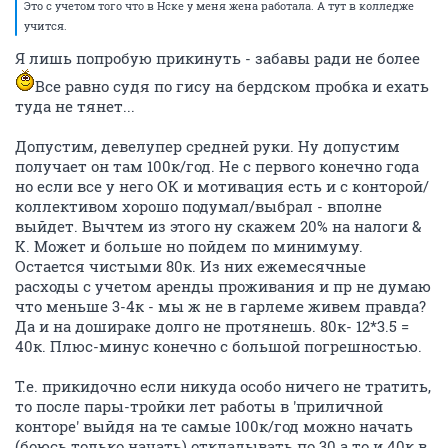
Это с учетом того что в Нске у меня жена работала. А тут в колледже
учится.
Я лишь попробую прикинуть - забавы ради не более
Все равно судя по гису на бердском пробка и ехать
туда не тянет...
Допустим, девелупер средней руки. Ну допустим
получает он там 100к/год. Не с первого конечно года
но если все у него ОК и мотивация есть и с конторой/
коллективом хорошо подумал/выбрал - вполне
выйдет. Вычтем из этого ну скажем 20% на налоги &
K. Может и больше но пойдем по минимуму.
Остается чистыми 80к. Из них ежемесячные
расходы с учетом аренды проживания и пр не думаю
что меньше 3-4к - мы ж не в гарлеме живем правда?
Да и на дошираке долго не протянешь. 80к- 12*3.5 =
40к. Плюс-минус конечно с большой погрешностью.
Т.е. прикидочно если никуда особо ничего не тратить,
то после пары-тройки лет работы в 'приличной
конторе' выйдя на те самые 100к/год можно начать
(боюсь только начать) откладывать по 30 а то и 40к в