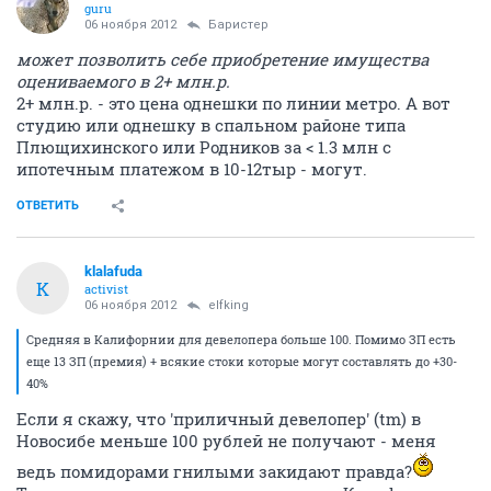
guru
06 ноября 2012
Баристер
может позволить себе приобретение имущества
оцениваемого в 2+ млн.р.
2+ млн.р. - это цена однешки по линии метро. А вот
студию или однешку в спальном районе типа
Плющихинского или Родников за < 1.3 млн с
ипотечным платежом в 10-12тыр - могут.
ОТВЕТИТЬ
klalafuda
K
activist
06 ноября 2012
elfking
Средняя в Калифорнии для девелопера больше 100. Помимо ЗП есть
еще 13 ЗП (премия) + всякие стоки которые могут составлять до +30-
40%
Если я скажу, что 'приличный девелопер' (tm) в
Новосибе меньше 100 рублей не получают - меня
ведь помидорами гнилыми закидают правда?