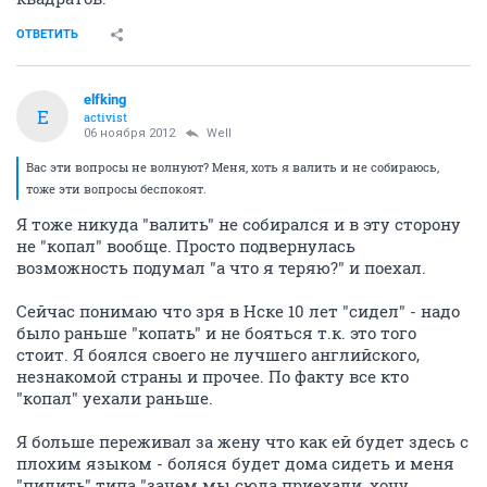
ОТВЕТИТЬ
elfking
E
activist
06 ноября 2012
Well
Вас эти вопросы не волнуют? Меня, хоть я валить и не собираюсь,
тоже эти вопросы беспокоят.
Я тоже никуда "валить" не собирался и в эту сторону
не "копал" вообще. Просто подвернулась
возможность подумал "а что я теряю?" и поехал.
Сейчас понимаю что зря в Нске 10 лет "сидел" - надо
было раньше "копать" и не бояться т.к. это того
стоит. Я боялся своего не лучшего английского,
незнакомой страны и прочее. По факту все кто
"копал" yeхали раньше.
Я больше переживал за жену что как ей будет здесь с
плохим языком - боляся будет дома сидеть и меня
"пилить" типа "зачем мы сюда приехали, хочу