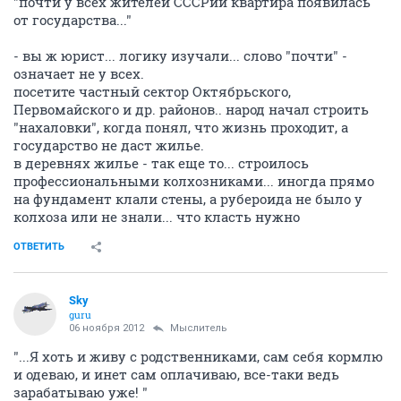
"почти у всех жителей СССРии квартира появилась
от государства..."
- вы ж юрист... логику изучали... слово "почти" -
означает не у всех.
посетите частный сектор Октябрьского,
Первомайского и др. районов.. народ начал строить
"нахаловки", когда понял, что жизнь проходит, а
государство не даст жилье.
в деревнях жилье - так еще то... строилось
профессиональными колхозниками... иногда прямо
на фундамент клали стены, а рубероида не было у
колхоза или не знали... что класть нужно
ОТВЕТИТЬ
Sky
guru
06 ноября 2012
Мыслитель
"...Я хоть и живу с родственниками, сам себя кормлю
и одеваю, и инет сам оплачиваю, все-таки ведь
зарабатываю уже! "