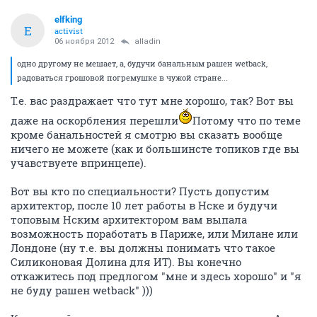
elfking
E
activist
06 ноября 2012
alladin
одно другому не мешает, а, будучи банальным рашен wetback,
радоваться грошовой погремушке в чужой стране...
Т.е. вас раздражает что тут мне хорошо, так? Вот вы
даже на оскорбления перешли
Потому что по теме
кроме банальностей я смотрю вы сказать вообще
ничего не можете (как и большинсте топиков где вы
учавствуете впринцепе).
Вот вы кто по специальности? Пусть допустим
архитектор, после 10 лет работы в Нске и будучи
топовым Нским архитектором вам выпала
возможность поработать в Париже, или Милане или
Лондоне (ну т.е. вы должны понимать что такое
Силиконовая Долина для ИТ). Вы конечно
откажитесь под предлогом "мне и здесь хорошо" и "я
не буду рашен wetback" )))