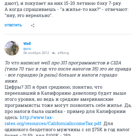
дают), и покупает на них 15-20 летнюю бэху 7-рку.
А когда спрашиваешь - "а жилье-то как?" - отвечают:
"нну, это нереально".
ОТВЕТИТЬ
Well
guru
06 ноября 2012
elfking
То что написал well про ЗП программистов в США
(типа 70 тыс в год что после налогов 35) это не правда
- все гораздно (в разы) больше и налоги гораздо
ниже.
Цифры? ЗП я брал среднюю; понятно, что
переехавший в Калифорнию девелопер будет выше
этого уровня, но ведь и средние американские
программисты тоже могут позволить себе жилье. Да,
про налоги была ошибка - пример для Калифорнии
здесь:
http://www.tax-
rates.org/resources/CaliforniaIncomeTax.pdf.
Для
одинокого бездетного мужчины с зп $75K в год налог
будет ~21,5%, для $100K - 25%.