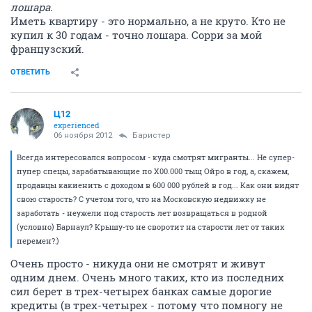
лошара.
Иметь квартиру - это нормально, а не круто. Кто не
купил к 30 годам - точно лошара. Сорри за мой
французский.
ОТВЕТИТЬ
Ц12
experienced
06 ноября 2012
Баристер
Всегда интересовался вопросом - куда смотрят мигранты... Не супер-
пупер спецы, зарабатывающие по X00.000 тыщ Ойро в год, а, скажем,
продавцы какиенить с доходом в 600 000 рублей в год... Как они видят
свою старость? С учетом того, что на Московскую недвижку не
заработать - неужели под старость лет возвращаться в родной
(условно) Барнаул? Крышу-то не своротит на старости лет от таких
перемен?:)
Очень просто - никуда они не смотрят и живут
одним днем. Очень много таких, кто из последних
сил берет в трех-четырех банках самые дорогие
кредиты (в трех-четырех - потому что помногу не