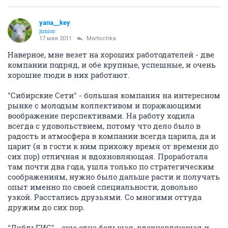
yana__key
junior
17 мая 2011
Martochka
Наверное, мне везет на хороших работодателей - две
компании подряд, и обе крупные, успешные, и очень
хорошие люди в них работают.
"Сибирские Сети" - большая компания на интересном
рынке с молодым коллективом и поражающими
воображение перспективами. На работу ходила
всегда с удовольствием, потому что дело было в
радость и атмосфера в компании всегда царила, да и
царит (я в гости к ним прихожу время от времени до
сих пор) отличная и вдохновляющая. Проработала
там почти два года, ушла только по стратегическим
соображениям, нужно было дальше расти и получать
опыт именно по своей специальности, довольно
узкой. Расстались друзьями. Со многими оттуда
дружим до сих пор.
"ДубльГИС" - еще одна большая, вдохновляющая и