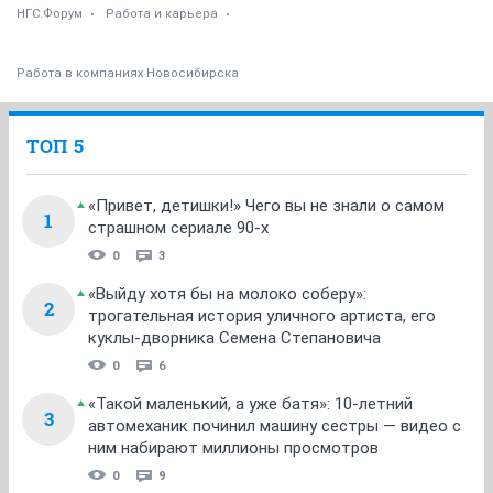
НГС.Форум
Работа и карьера
Работа в компаниях Новосибирска
ТОП 5
«Привет, детишки!» Чего вы не знали о самом
1
страшном сериале 90-х
0
3
«Выйду хотя бы на молоко соберу»:
2
трогательная история уличного артиста, его
куклы-дворника Семена Степановича
0
6
«Такой маленький, а уже батя»: 10-летний
3
автомеханик починил машину сестры — видео с
ним набирают миллионы просмотров
0
9