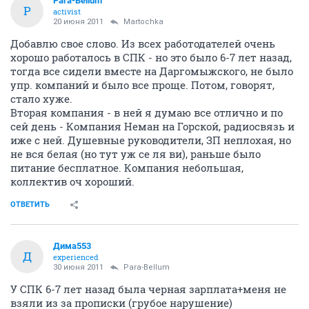
Para-Bellum
P
activist
20 июня 2011
Martochka
Добавлю свое слово. Из всех работодателей очень
хорошо работалось в СПК - но это было 6-7 лет назад,
тогда все сидели вместе на Даргомыжского, не было
упр. компаний и было все проще. Потом, говорят,
стало хуже.
Вторая компания - в ней я думаю все отлично и по
сей день - Компания Неман на Горской, радиосвязь и
иже с ней. Душевные руководители, ЗП неплохая, но
не вся белая (но тут уж се ля ви), раньше было
питание бесплатное. Компания небольшая,
коллектив оч хороший.
ОТВЕТИТЬ
Дима553
Д
experienced
30 июня 2011
Para-Bellum
У СПК 6-7 лет назад была черная зарплата+меня не
взяли из за прописки (грубое нарушение)