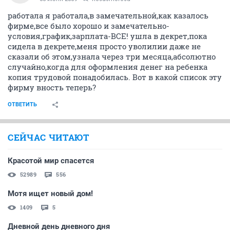
работала я работала,в замечательной,как казалось
фирме,все было хорошо и замечательно-
условия,график,зарплата-ВСЕ! ушла в декрет,пока
сидела в декрете,меня просто уволилии даже не
сказали об этом,узнала через три месяца,абсолютно
случайно,когда для оформления денег на ребенка
копия трудовой понадобилась. Вот в какой список эту
фирму вность теперь?
ОТВЕТИТЬ
СЕЙЧАС ЧИТАЮТ
Красотой мир спасется
52989
556
Мотя ищет новый дом!
1409
5
Дневной день дневного дня