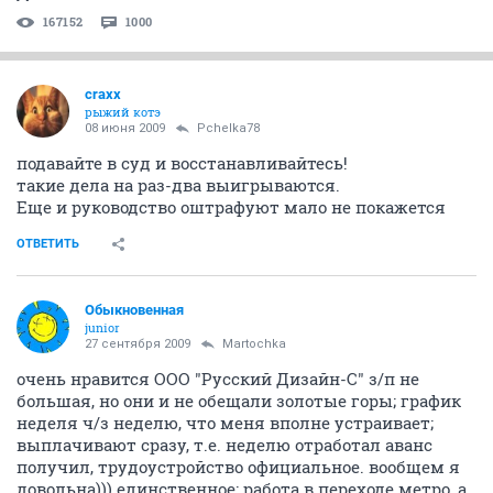
167152
1000
craxx
рыжий котэ
08 июня 2009
Pchelka78
подавайте в суд и восстанавливайтесь!
такие дела на раз-два выигрываются.
Еще и руководство оштрафуют мало не покажется
ОТВЕТИТЬ
Обыкновенная
junior
27 сентября 2009
Martochka
очень нравится ООО "Русский Дизайн-С" з/п не
большая, но они и не обещали золотые горы; график
неделя ч/з неделю, что меня вполне устраивает;
выплачивают сразу, т.е. неделю отработал аванс
получил, трудоустройство официальное. вообщем я
довольна))) единственное: работа в переходе метро, а