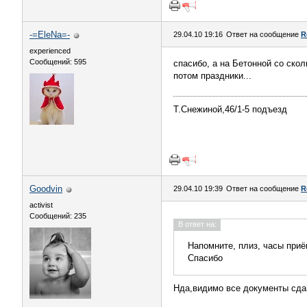
-=EleNa=-
29.04.10 19:16
Ответ на сообщение
R
experienced
Сообщений: 595
спасибо, а на Бетонной со скол
потом праздники...
Т.Снежиной,46/1-5 подъезд
Goodvin
29.04.10 19:39
Ответ на сообщение
R
activist
Сообщений: 235
В ответ на:
Напомните, плиз, часы приё
Спасибо
Нда,видимо все документы сдава