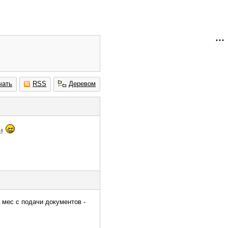
чать
RSS
Деревом
с!
х мес с подачи документов -