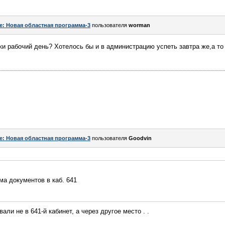
e: Новая областная программа-3
пользователя
worman
ки рабочий день? Хотелось бы и в администрацию успеть завтра же,а то
e: Новая областная программа-3
пользователя
Goodvin
ма документов в каб. 641
ли не в 641-й кабинет, а через другое место . .