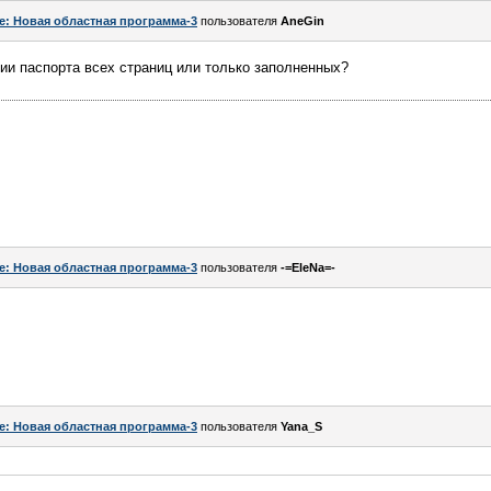
e: Новая областная программа-3
пользователя
AneGin
ии паспорта всех страниц или только заполненных?
e: Новая областная программа-3
пользователя
-=EleNa=-
e: Новая областная программа-3
пользователя
Yana_S