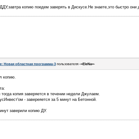
 ДДУ,завтра копию поедем заверять в Дискусе.Не знаете,это быстро они
e: Новая областная программа-3
пользователя
-=EleNa=-
л копию.
та:
 тогда копия заверяется в течении недели Джулаем.
сИнвест'ом - завереяется за 5 минут на Бетонной.
минут заверили копию ДУ.