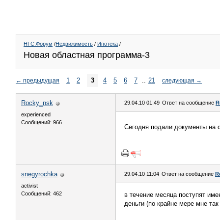
НГС.Форум
/
Недвижимость
/
Ипотека
/
Новая областная программа-3
1
2
3
4
5
6
7
..
21
←
предыдущая
следующая
→
Rocky_nsk
29.04.10 01:49
Ответ на сообщение
R
experienced
Сообщений: 966
Сегодня подали документы на с
snegyrochka
29.04.10 11:04
Ответ на сообщение
R
activist
Сообщений: 462
в течение месяца поступят имен
деньги (по крайне мере мне так