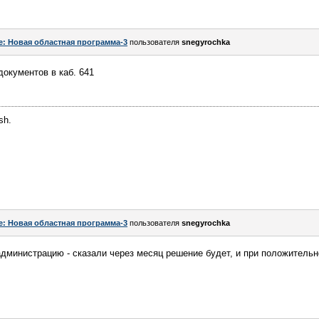
e: Новая областная программа-3
пользователя
snegyrochka
документов в каб. 641
sh.
e: Новая областная программа-3
пользователя
snegyrochka
администрацию - сказали через месяц решение будет, и при положительно