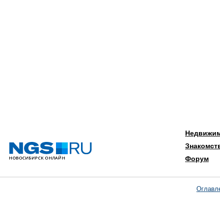
Недвижи
Знакомст
Форум
Оглавл