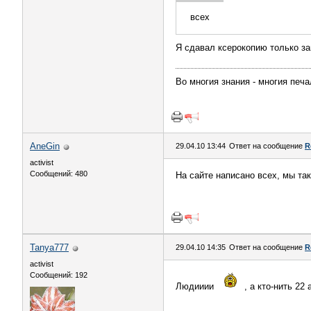
всех
Я сдавал ксерокопию только з
Во многия знания - многия печ
AneGin
29.04.10 13:44
Ответ на сообщение
R
activist
Сообщений: 480
На сайте написано всех, мы так
Tanya777
29.04.10 14:35
Ответ на сообщение
R
activist
Сообщений: 192
Людииии
, а кто-нить 2