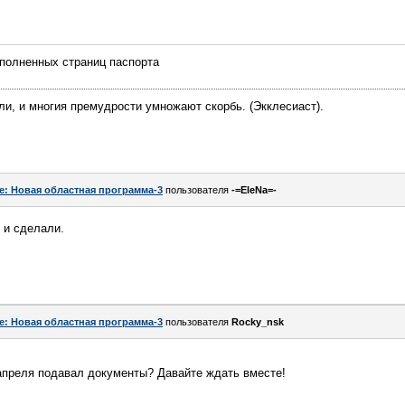
аполненных страниц паспорта
али, и многия премудрости умножают скорбь. (Экклесиаст).
e: Новая областная программа-3
пользователя
-=EleNa=-
 и сделали.
e: Новая областная программа-3
пользователя
Rocky_nsk
2 апреля подавал документы? Давайте ждать вместе!