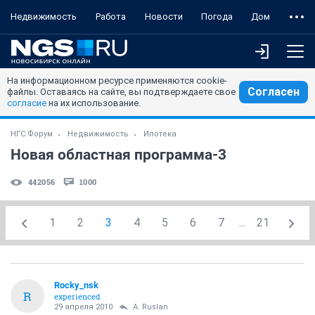
Недвижимость
Работа
Новости
Погода
Дом
На информационном ресурсе применяются cookie-
Согласен
файлы. Оставаясь на сайте, вы подтверждаете свое
согласие
на их использование.
НГС.Форум
Недвижимость
Ипотека
Новая областная программа-3
442056
1000
1
2
3
4
5
6
7
...
21
Rocky_nsk
R
experienced
29 апреля 2010
A. Ruslan