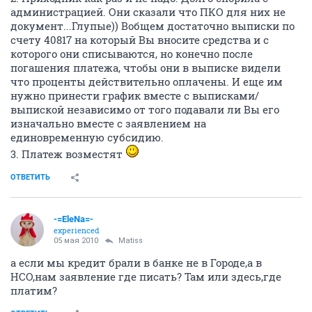
администрацией. Они сказали что ПКО для них не
документ...Глупые)) Вобщем достаточно выписки по
счету 40817 на который Вы вносите средства и с
которого они списываются, но конечно после
погашения платежа, чтобы они в выписке видели
что проценты действительно оплачены. И еще им
нужно принести график вместе с выписками/
выпиской независимо от того подавали ли Вы его
изначально вместе с заявлением на
единовременную субсидию.
3. Платеж возместят
ОТВЕТИТЬ
-=EleNa=-
experienced
05 мая 2010
Matiss
а если мы кредит брали в банке не в Городе,а в
НСО,нам заявление где писать? Там или здесь,где
платим?