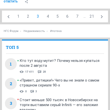
ОТВЕТИТЬ
1
2
3
4
5
6
7
...
21
НГС.Форум
Недвижимость
Ипотека
ТОП 5
Кто тут воду мутит? Почему нельзя купаться
1
после 2 августа
17 411
28
«Привет, детишки!» Чего вы не знали о самом
2
страшном сериале 90-х
0
3
Стоит меньше 500 тысяч: в Новосибирске на
3
торги выставили серый Infiniti — его заложил
владелец