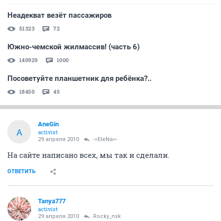
Неадекват везёт пассажиров
51323
72
Южно-чемской жилмассив! (часть 6)
140929
1000
Посоветуйте планшетник для ребёнка?..
18450
45
AneGin
A
activist
29 апреля 2010
-=EleNa=-
На сайте написано всех, мы так и сделали.
ОТВЕТИТЬ
Tanya777
activist
29 апреля 2010
Rocky_nsk