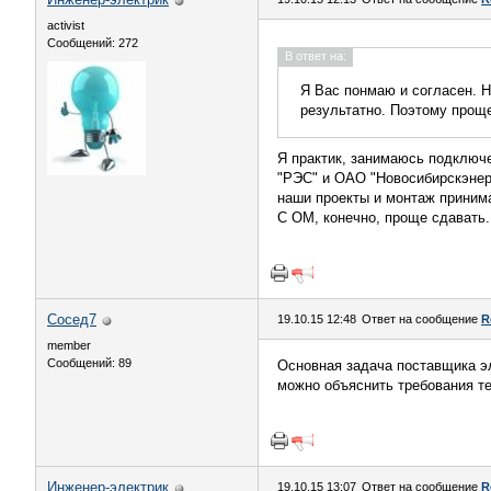
activist
Сообщений: 272
В ответ на:
Я Вас понмаю и согласен. 
результатно. Поэтому проще
Я практик, занимаюсь подключ
"РЭС" и ОАО "Новосибирскэнерг
наши проекты и монтаж приним
С ОМ, конечно, проще сдавать.
Сосед7
19.10.15 12:48
Ответ на сообщение
R
member
Сообщений: 89
Основная задача поставщика эл
можно объяснить требования т
Инженер-электрик
19.10.15 13:07
Ответ на сообщение
R