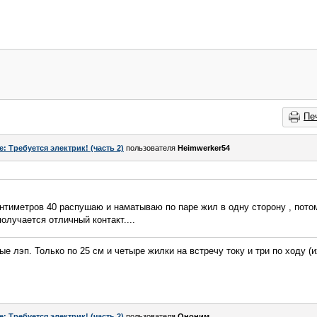
Пе
e: Требуется электрик! (часть 2)
пользователя
Heimwerker54
 сантиметров 40 распушаю и наматываю по паре жил в одну сторону , пото
олучается отличный контакт....
ые лэп. Только по 25 см и четыре жилки на встречу току и три по ходу (и
e: Требуется электрик! (часть 2)
пользователя
Ононим