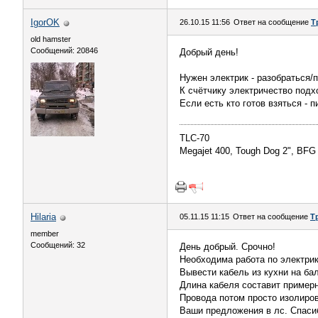
IgorOK
26.10.15 11:56
Ответ на сообщение
Т
old hamster
Сообщений: 20846
Добрый день!
Нужен электрик - разобраться/п
К счётчику электричество подх
Если есть кто готов взяться - п
TLC-70
Megajet 400, Tough Dog 2", BF
Hilaria
05.11.15 11:15
Ответ на сообщение
Т
member
Сообщений: 32
День добрый. Срочно!
Необходима работа по электрик
Вывести кабель из кухни на бал
Длина кабеля составит пример
Провода потом просто изолиров
Ваши предложения в лс. Спаси