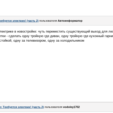
ребуется электрик! (часть 2)
пользователя
Автоинформатор
электрике в новостройке: чуть переместить существующий выход для лю
етки - сделать одну тройную где диван, одну тройную где кухонный гарн
стойкой, одну за телевизором, одну за холодильником
e: Требуется электрик! (часть 2)
пользователя
vodoley1702