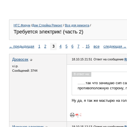
НГС.Форум
/
Дом Стройка Ремонт
/
Все для ремонта
/
Требуется электрик! (часть 2)
1
2
3
4
5
6
7
..
15
все
←
предыдущая
следующая
→
Дровосек
18.10.15 21:51
Ответ на сообщение
R
v.i.p.
Сообщений: 3744
В ответ на:
.......так что зачищаю сип
противоположную сторону, п
Ну да, я так же мастырю на гол
Инженер-электрик
19.10.15 12:13
Ответ на сообщение
R