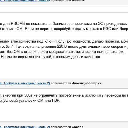
Но для РЭС АВ не показатель. Занимаюсь проектами на ЭС приходилось 
 ставить ОМ. Если не верите, попробуйте сдать монтаж в РЭС или Энер
ением электричества под ключ. Получаю мощности, делаю проекты, мон
осбыт". Так вот, на напряжение 220 В после длительных переговоров и
ают без ОМ с ограничением мощности автоматическим выключателем.
 Но мы не ищем легких путей, экономим деньги клиентов.
e: Требуется электрик! (часть 2)
пользователя
Инженер-электрик
.энергии при 380в не ограничить потребление,а исключить перекосы по
ех.условий установки ОМ или ПЗР.
e: Требуется электрик! (часть 2)
пользователя
Сосед7