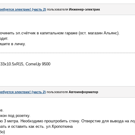
ребуется электрик! (часть 2)
пользователя
Инженер-электрик
очинить эл.счётчик в капитальном гараже (ост. магазин Альянс).
одит.
ишите в личку.
G 33x10.5xR15, ComeUp 9500
ребуется электрик! (часть 2)
пользователя
Автоинформатор
е.
кон под розетку.
но 3 метра. Необходимо проштробить стену. Отверстие для вывода на л
ать и оставить как есть. ул.Кропоткина
бо)