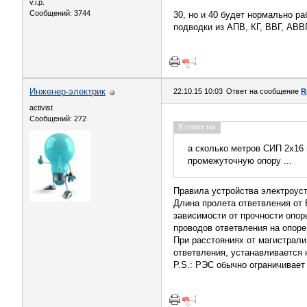
v.i.p.
Сообщений: 3744
30, но и 40 будет нормально р
подводки из АПВ, КГ, ВВГ, АВВГ
Инженер-электрик
22.10.15 10:03
Ответ на сообщение
R
activist
Сообщений: 272
В ответ на:
а сколько метров СИП 2х16 
промежуточную опору ...
Правила устройства электроуста
Длина пролета ответвления от
зависимости от прочности опор
проводов ответвления на опоре
При расстояниях от магистрал
ответвления, устанавливается
P.S.: РЭС обычно ограничивает