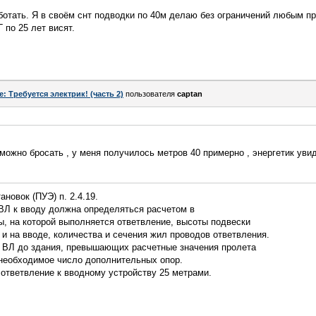
аботать. Я в своём снт подводки по 40м делаю без ограничений любым п
 по 25 лет висят.
e: Требуется электрик! (часть 2)
пользователя
captan
можно бросать , у меня получилось метров 40 примерно , энергетик увид
новок (ПУЭ) п. 2.4.19.
 ВЛ к вводу должна определяться расчетом в
ы, на которой выполняется ответвление, высоты подвески
 и на вводе, количества и сечения жил проводов ответвления.
и ВЛ до здания, превышающих расчетные значения пролета
 необходимое число дополнительных опор.
 ответвление к вводному устройству 25 метрами.