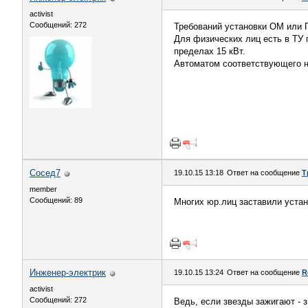
activist
Сообщений: 272
Требований установки ОМ или П
Для физических лиц есть в ТУ 
пределах 15 кВт.
Автоматом соответствующего н
Сосед7
19.10.15 13:18
Ответ на сообщение
Т
member
Сообщений: 89
Многих юр.лиц заставили устан
Инженер-электрик
19.10.15 13:24
Ответ на сообщение
R
activist
Сообщений: 272
Ведь, если звезды зажигают - з