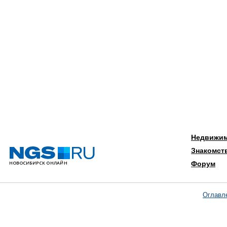
Недвижи
Знакомст
Форум
Оглавл