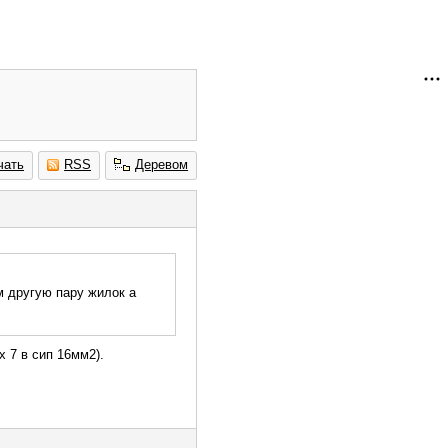
чать
RSS
Деревом
м другую пару жилок а
х 7 в сип 16мм2).