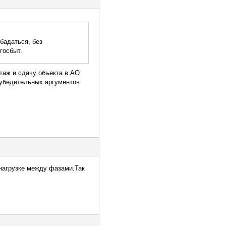
бадаться, без
госбыт.
таж и сдачу объекта в АО
 убедительных аргументов
 нагрузке между фазами.Так