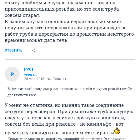
опыту проблемы случаются именно там и на
присоединительных резьбах, но это если труба
совсем старая.
В вашем случае с большой вероятностью может
получиться что потревоженная при производстве
работ труба в перекрытии по прошествии некоторого
времени может дать течь.
ОТВЕТИТЬ
PP01
P
veteran
28 мая 2016
Толмач
В "сталинках", например, запакованные на лён и сурик резьбы стоЯт
десятилетиями.
У меня не сталинка, но именно такое соединение
сегодня пересобирал. При демонтаже труб холодную
воду я уже отрезал, а сейчас горячую отключили,
совсем без воды при ремонте - не камильфо - вот
времянку прокидывал шлангом от стиралки
Кроме того можно применить анаэробный герметик (я пользуюсь