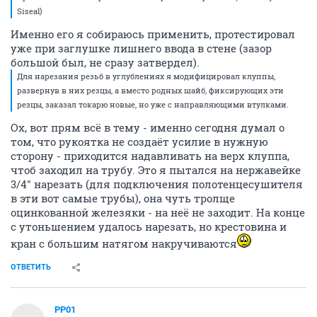
Siseal)
Именно его я собираюсь применить, протестировал
уже при заглушке лишнего ввода в стене (зазор
большой был, не сразу затвердел).
Для нарезания резьб в углублениях я модифицировал клуппы,
развернув в них резцы, а вместо родных шайб, фиксирующих эти
резцы, заказал токарю новые, но уже с направляющими втулками.
Ох, вот прям всё в тему - именно сегодня думал о
том, что рукоятка не создаёт усилие в нужную
сторону - приходится надавливать на верх клуппа,
чтоб заходил на трубу. Это я пытался на нержавейке
3/4" нарезать (для подключения полотенцесушителя
в эти вот самые трубы), она чуть тролще
оцинкованной железяки - на неё не заходит. На конце
с утоньшением удалось нарезать, но крестовина и
кран с большим натягом накручиваются
ОТВЕТИТЬ
PP01