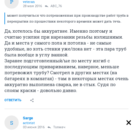
P
veteran
28 мая 2016
ABC_76
может получиться что потревоженная при производстве работ труба в
перекрытии по прошествии некоторого времени может дать течь.
Да, хотелось бы аккуратнее. Именно поэтому и
считаю усилия при нарезании резьбы излишними.
Да и места у самого пола и потолка - не самые
удобные, но хоть стенки уже/пока нет - эта пара труб
была вообще в углу ванной.
Заранее подготовленный/ые по месту изгиб с
последующим привариванием, наверное, меньше
потревожил трубу? Смотрел в других местах (на
батареях в комнатах) - там в некоторых местах очень
аккуратно выполнена сварка, не в стык. Судя по
слоям краски - довольно давно.
ОТВЕТИТЬ
Sarge
S
activist
03 июня 2016
Толмач