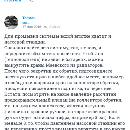
ОТВЕТИТЬ
Толмач
guru
17 мая 2016
Alebab
Для промывки системы водой вполне хватит и
насосной станции.
Сначала слейте всю систему, так, к слову, и
определите объём теплоносителя. Чтобы он
(теплоноситель) не завис в батареях, можно
выкрутить краны Маевского из радиаторов.
После чего, закрутив их обратно, подсоединяете
насосную станцию в любое удобное место, например
в свободный шаровый кран на коллекторе обратки,
либо, если подсоединена подпитка, то через неё.
Кстати, посмотрите, на какое давление рассчитан
предохранительный клапан (на коллекторе обратки,
т.е. на нижнем коллекторе, жёлтая латунная
фиговина с красной ручкой, на торце этой красной
ручки будет написана цифра, например 3 bar). Если
меньше 3, то, чтобы давлением насосной станции его
не передавило, просто временно вкрутите в его выход