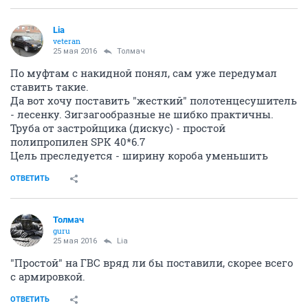
Lia
veteran
25 мая 2016
Толмач
По муфтам с накидной понял, сам уже передумал
ставить такие.
Да вот хочу поставить "жесткий" полотенцесушитель
- лесенку. Зигзагообразные не шибко практичны.
Труба от застройщика (дискус) - простой
полипропилен SPK 40*6.7
Цель преследуется - ширину короба уменьшить
ОТВЕТИТЬ
Толмач
guru
25 мая 2016
Lia
"Простой" на ГВС вряд ли бы поставили, скорее всего
с армировкой.
ОТВЕТИТЬ