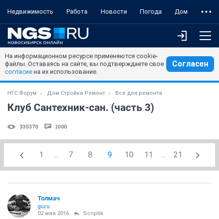
Недвижимость
Работа
Новости
Погода
Дом
На информационном ресурсе применяются cookie-
Согласен
файлы. Оставаясь на сайте, вы подтверждаете свое
согласие
на их использование.
НГС.Форум
Дом Стройка Ремонт
Все для ремонта
Клуб Сантехник-сан. (часть 3)
335370
1000
1
...
7
8
9
10
11
...
21
Толмач
guru
02 мая 2016
Scriptik