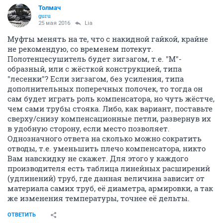
Толмач
guru
25 мая 2016
Lia
Муфты менять на те, что с накидной гайкой, крайне
не рекомендую, со временем потекут.
Полотенцесушитель будет зигзагом, т.е. "М"-
образный, или с жёсткой конструкцией, типа
"лесенки"? Если зигзагом, без усиления, типа
дополнительных поперечных полочек, то тогда он
сам будет играть роль компенсатора, но чуть жёстче,
чем сами трубы стояка. Либо, как вариант, поставьте
сверху/снизу компенсационные петли, развернув их
в удобную сторону, если место позволяет.
Однозначного ответа на сколько можно сократить
отводы, т.е. уменьшить плечо компенсатора, никто
Вам навскидку не скажет. Для этого у каждого
производителя есть таблица линейных расширений
(удлинений) труб, где данная величина зависит от
материала самих труб, её диаметра, армировки, а так
же изменения температуры, точнее её дельты.
ОТВЕТИТЬ