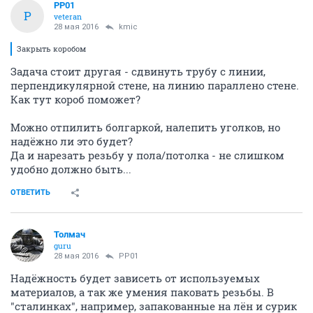
PP01
P
veteran
28 мая 2016
kmic
Закрыть коробом
Задача стоит другая - сдвинуть трубу с линии,
перпендикулярной стене, на линию параллено стене.
Как тут короб поможет?
Можно отпилить болгаркой, налепить уголков, но
надёжно ли это будет?
Да и нарезать резьбу у пола/потолка - не слишком
удобно должно быть...
ОТВЕТИТЬ
Толмач
guru
28 мая 2016
PP01
Надёжность будет зависеть от используемых
материалов, а так же умения паковать резьбы. В
"сталинках", например, запакованные на лён и сурик