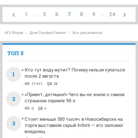
1
...
5
6
7
8
9
...
24
НГС.Форум
Дом Стройка Ремонт
Все для ремонта
ТОП 5
Кто тут воду мутит? Почему нельзя купаться
1
после 2 августа
17 411
28
«Привет, детишки!» Чего вы не знали о самом
2
страшном сериале 90-х
0
3
Стоит меньше 500 тысяч: в Новосибирске на
3
торги выставили серый Infiniti — его заложил
владелец