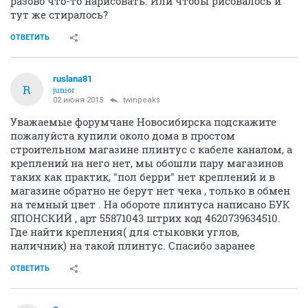
разово что-то нарисовать. Или чтобы рисовалось и
тут же стиралось?
ОТВЕТИТЬ
ruslana81
R
junior
02 июня 2015
twinpeaks
Уважаемые форумчане Новосибирска подскажите
пожалуйста купили около дома в простом
строительном магазине плинтус с кабеле каналом, а
креплений на него нет, мы обошли пару магазинов
таких как практик, "пол берри" нет креплений и в
магазине обратно не берут нет чека , только в обмен
на темный цвет . На обороте плинтуса написано БУК
ЯПОНСКИЙ , арт 55871043 штрих код 4620739634510.
Где найти крепления( для стыковки углов,
наличник) на такой плинтус. Спасибо заранее
ОТВЕТИТЬ