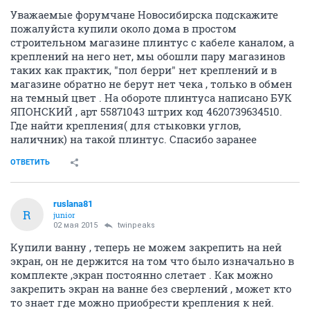
Уважаемые форумчане Новосибирска подскажите
пожалуйста купили около дома в простом
строительном магазине плинтус с кабеле каналом, а
креплений на него нет, мы обошли пару магазинов
таких как практик, "пол берри" нет креплений и в
магазине обратно не берут нет чека , только в обмен
на темный цвет . На обороте плинтуса написано БУК
ЯПОНСКИЙ , арт 55871043 штрих код 4620739634510.
Где найти крепления( для стыковки углов,
наличник) на такой плинтус. Спасибо заранее
ОТВЕТИТЬ
ruslana81
R
junior
02 мая 2015
twinpeaks
Купили ванну , теперь не можем закрепить на ней
экран, он не держится на том что было изначально в
комплекте ,экран постоянно слетает . Как можно
закрепить экран на ванне без сверлений , может кто
то знает где можно приобрести крепления к ней.