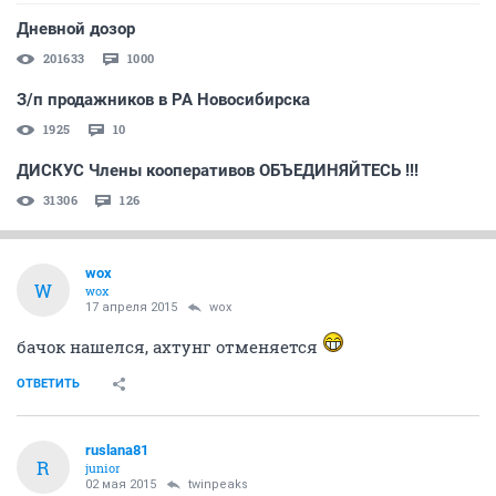
Дневной дозор
201633
1000
З/п продажников в РА Новосибирска
1925
10
ДИСКУС Члены кооперативов ОБЪЕДИНЯЙТЕСЬ !!!
31306
126
wox
W
wox
17 апреля 2015
wox
бачок нашелся, ахтунг отменяется
ОТВЕТИТЬ
ruslana81
R
junior
02 мая 2015
twinpeaks