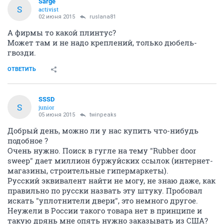
Sarge
S
activist
02 июня 2015
ruslana81
А фирмы то какой плинтус?
Может там и не надо креплений, только дюбель-
гвозди.
ОТВЕТИТЬ
SSSD
S
junior
05 июня 2015
twinpeaks
Добрый день, можно ли у нас купить что-нибудь
подобное ?
Очень нужно. Поиск в гугле на тему "Rubber door
sweep" дает миллион буржуйских ссылок (интернет-
магазины, строительные гипермаркеты).
Русский эквивалент найти не могу, не знаю даже, как
правильно по русски назвать эту штуку. Пробовал
искать "уплотнители двери", это немного другое.
Неужели в России такого товара нет в принципе и
такую дрянь мне опять нужно заказывать из США?