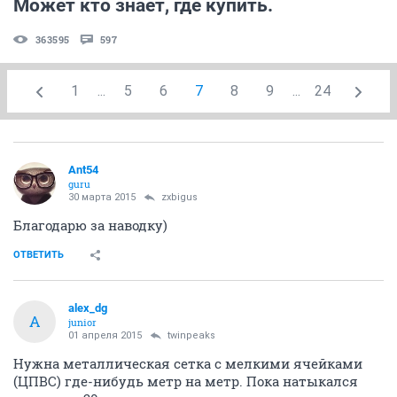
Может кто знает, где купить.
363595
597
1
...
5
6
7
8
9
...
24
Ant54
guru
30 марта 2015
zxbigus
Благодарю за наводку)
ОТВЕТИТЬ
alex_dg
A
junior
01 апреля 2015
twinpeaks
Нужна металлическая сетка с мелкими ячейками
(ЦПВС) где-нибудь метр на метр. Пока натыкался