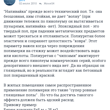
02 июля 2010
Женя54
"Наливайка" прежде всего технический пол. Т.е. она
безшовная, хим стойкая, не дает "волну" (при
движение тележек по линолеуму он вытягиваеться
пузырями, наливайка -нет). Эпоксидный пол - это
твердый пол, при падении металических предметов
может трескаться и отслаиваться. Полиуретан более
эластичен и сохраняет целостность "ковра". Этот
параметр важен когда через повреждения
полимерки на стяжку может воздействовать вода
или кислоты. Полиуретан с "чипсами" имитирует
прежде всего линолеум коммерческих серий, особого
декоративного внешнего вида нет. Да на образцах он
глянцевый, но в реальности вглядит как бетонный
пол покрашенный краской.
В жилых помещения самое распространенное
применение полимерки это такие "супер ровные
глянцевые полы" . Но что бы достичь такогого
эффекта должен быть адский расход.
Привожу пример:
Берем комнату 5х5 м = 25 м2