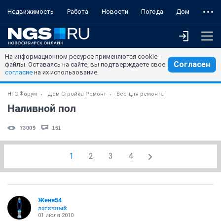
Недвижимость
Работа
Новости
Погода
Дом
На информационном ресурсе применяются cookie-
Согласен
файлы. Оставаясь на сайте, вы подтверждаете свое
согласие
на их использование.
НГС.Форум
Дом Стройка Ремонт
Все для ремонта
Наливной пол
73009
151
1
2
3
4
Женя54
логичный
01 июля 2010