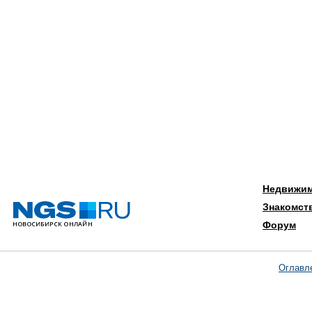
Недвижи
Знакомст
Форум
Оглавл