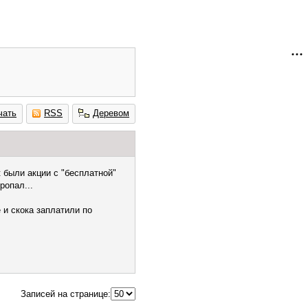
чать
RSS
Деревом
 были акции с "бесплатной"
ропал...
 и скока заплатили по
Записей на странице: