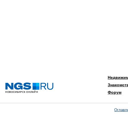
Недвижи
Знакомст
Форум
Оглавл