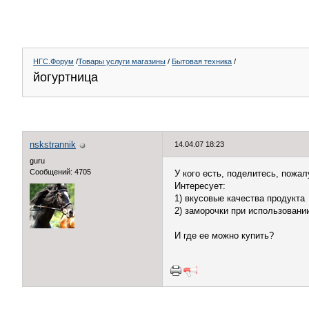
НГС.Форум
/
Товары услуги магазины
/
Бытовая техника
/
йогуртница
nskstrannik
14.04.07 18:23
guru
Сообщений: 4705
У кого есть, поделитесь, пожал
Интересует:
1) вкусовые качества продукта
2) заморочки при использовани
И где ее можно купить?