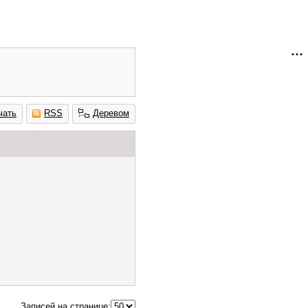
чать
RSS
Деревом
Записей на странице: