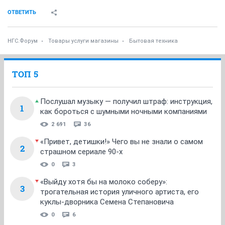
ОТВЕТИТЬ
НГС.Форум
Товары услуги магазины
Бытовая техника
ТОП 5
Послушал музыку — получил штраф: инструкция,
1
как бороться с шумными ночными компаниями
2 691
36
«Привет, детишки!» Чего вы не знали о самом
2
страшном сериале 90-х
0
3
«Выйду хотя бы на молоко соберу»:
3
трогательная история уличного артиста, его
куклы-дворника Семена Степановича
0
6