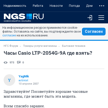
Недвижимость
Работа
Новости
Погода
Дом
На информационном ресурсе применяются cookie-
Согласен
файлы. Оставаясь на сайте, вы подтверждаете свое
согласие
на их использование.
НГС.Форум
Товары услуги магазины
Бытовая техника
Часы Casio LTP-2054G-9A где взять?
975
0
YagMik
Y
activist
10 апреля 2007
Здравствуйте! Посоветуйте хорошие часовые
магазины, где может быть эта модель.
Всем спасибо заранее.