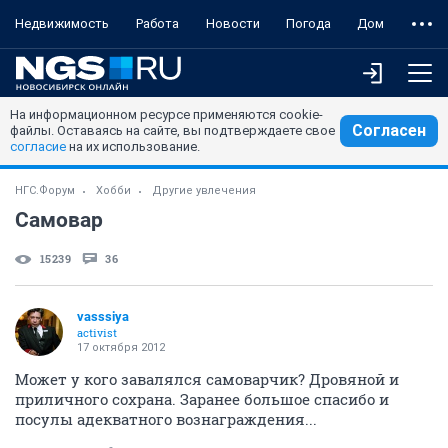
Недвижимость
Работа
Новости
Погода
Дом
На информационном ресурсе применяются cookie-
Согласен
файлы. Оставаясь на сайте, вы подтверждаете свое
согласие
на их использование.
НГС.Форум
Хобби
Другие увлечения
Самовар
15239
36
vasssiya
activist
17 октября 2012
Может у кого завалялся самоварчик? Дровяной и
приличного сохрана. Заранее большое спасибо и
посулы адекватного вознаграждения...