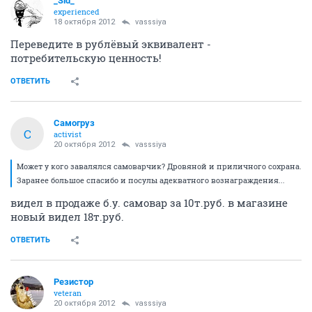
_Sid_
experienced
18 октября 2012
vasssiya
Переведите в рублёвый эквивалент -
потребительскую ценность!
ОТВЕТИТЬ
Самогруз
С
activist
20 октября 2012
vasssiya
Может у кого завалялся самоварчик? Дровяной и приличного сохрана.
Заранее большое спасибо и посулы адекватного вознаграждения...
видел в продаже б.у. самовар за 10т.руб. в магазине
новый видел 18т.руб.
ОТВЕТИТЬ
Резистор
veteran
20 октября 2012
vasssiya