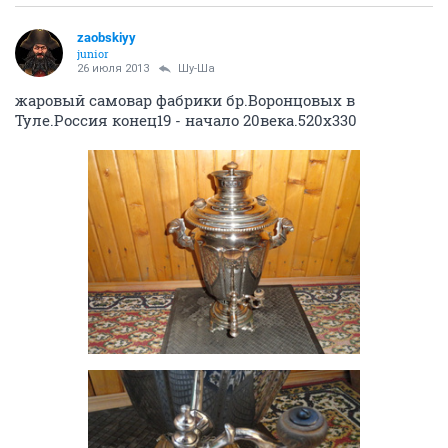
zaobskiyy
junior
26 июля 2013
Шу-Ша
жаровый самовар фабрики бр.Воронцовых в
Туле.Россия конец19 - начало 20века.520x330