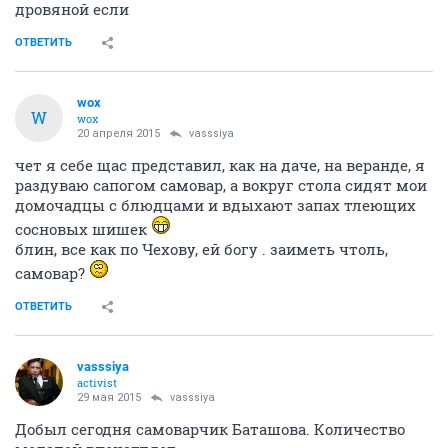
дровяной если
ОТВЕТИТЬ
wox
W
wox
20 апреля 2015
vasssiya
чет я себе щас представил, как на даче, на веранде, я
раздуваю сапогом самовар, а вокруг стола сидят мои
домочадцы с блюдцами и вдыхают запах тлеющих
сосновых шишек
блин, все как по Чехову, ей богу . заиметь чтоль,
самовар?
ОТВЕТИТЬ
vasssiya
activist
29 мая 2015
vasssiya
Добыл сегодня самоварчик Баташова. Количество