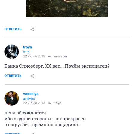
ОТВЕТИТЬ
troya
v.i.p.
22 июня 2013
vasssiya
Банка Слиозберг, ХХ век... Почём экспонатец?
ОТВЕТИТЬ
vasssiya
activist
22 июня 2013
troya
цена обсуждается
ибо с одной стороны - он прекрасен
а с другой - время не пощадило...