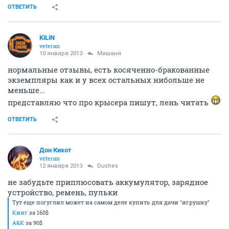
ОТВЕТИТЬ
KiLiN
veteran
10 января 2013
Мишаня
нормальные отзывы, есть косяченно-бракованные
экземпляры как и у всех остальных нибольше не
меньше...
представляю что про крысера пишут, лень читать
ОТВЕТИТЬ
Дон Кихот
veteran
12 января 2013
Dushes
не забудьте приплюсовать аккумулятор, зарядное
устройство, ремень, пульки
Тут еще погуглил может на самом деле купить для дачи "игрушку"
Кинг
за 160$
A&K
за 90$