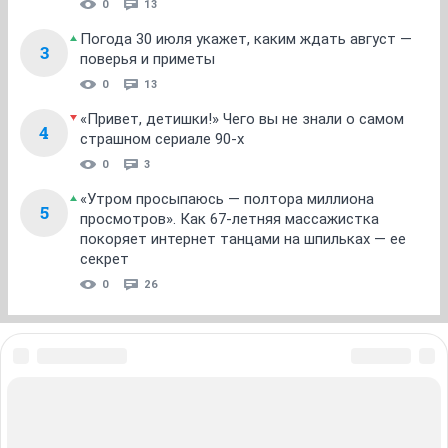
0
13
Погода 30 июля укажет, каким ждать август —
3
поверья и приметы
0
13
«Привет, детишки!» Чего вы не знали о самом
4
страшном сериале 90-х
0
3
«Утром просыпаюсь — полтора миллиона
5
просмотров». Как 67-летняя массажистка
покоряет интернет танцами на шпильках — ее
секрет
0
26
ЗНАКОМСТВА В НОВОСИБИРСКЕ
ПОГОДА В НОВОСИБИРСКЕ
ПРОБКИ В НОВОСИБИРСКЕ
ФОРУМЫ В НОВОСИБИРСКЕ