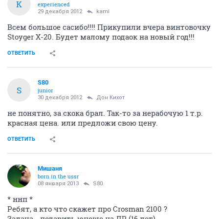
K
experienced
29 декабря 2012
kami
Всем большое сасибо!!!! Прикупили вчера винтовочку
Stoyger Х-20. Будет малому подаок на новый год!!!
ОТВЕТИТЬ
S80
S
junior
30 декабря 2012
Дон Кихот
не понятно, за скока брал. Так-то за нерабочую 1 т.р.
красная цена. или предложи свою цену.
ОТВЕТИТЬ
Мишаня
born in the ussr
08 января 2013
S80
* ннп *
Ребят, а кто что скажет про Crosman 2100 ?
Задача - подарить юноше на ДР (16 лет).