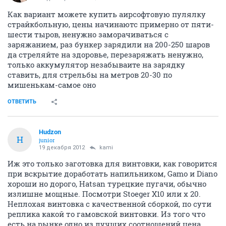
Как вариант можете купить аирсофтовую пулялку
страйкбольную, цены начинаютс примерно от пяти-
шести тыров, ненужно заморачиваться с
заряжанием, раз бункер зарядили на 200-250 шаров
да стреляйте на здоровье, перезаряжать ненужно,
только аккумулятор незабываите на зарядку
ставить, для стрельбы на метров 20-30 по
мишенькам-самое оно
ОТВЕТИТЬ
Hudzon
H
junior
19 декабря 2012
kami
Иж это только заготовка для винтовки, как говорится
при вскрытие доработать напильником, Gamo и Diano
хороши но дорого, Hatsan турецкие пугачи, обычно
излишне мощные. Посмотри Stoeger X10 или x 20.
Неплохая винтовка с качественной сборкой, по сути
реплика какой то гамовской винтовки. Из того что
есть на рынке одно из лучших соотношений цена