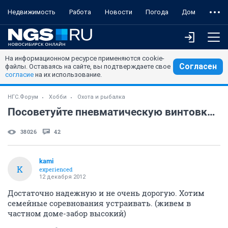
Недвижимость
Работа
Новости
Погода
Дом
На информационном ресурсе применяются cookie-
Согласен
файлы. Оставаясь на сайте, вы подтверждаете свое
согласие
на их использование.
НГС.Форум
Хобби
Охота и рыбалка
Посоветуйте пневматическую винтовку для стрельбы по мишеням
38026
42
kami
K
experienced
12 декабря 2012
Достаточно надежную и не очень дорогую. Хотим
семейные соревнования устраивать. (живем в
частном доме-забор высокий)