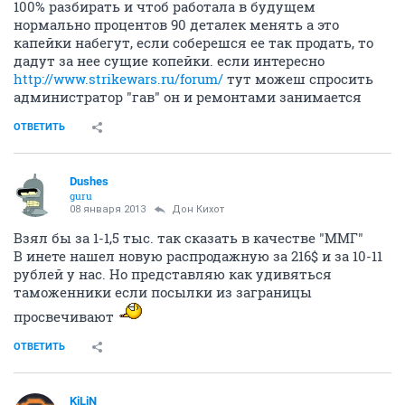
100% разбирать и чтоб работала в будущем
нормально процентов 90 деталек менять а это
капейки набегут, если соберешся ее так продать, то
дадут за нее сущие копейки. если интересно
http://www.strikewars.ru/forum/
тут можеш спросить
администратор "гав" он и ремонтами занимается
ОТВЕТИТЬ
Dushes
guru
08 января 2013
Дон Кихот
Взял бы за 1-1,5 тыс. так сказать в качестве "ММГ"
В инете нашел новую распродажную за 216$ и за 10-11
рублей у нас. Но представляю как удивяться
таможенники если посылки из заграницы
просвечивают
ОТВЕТИТЬ
KiLiN