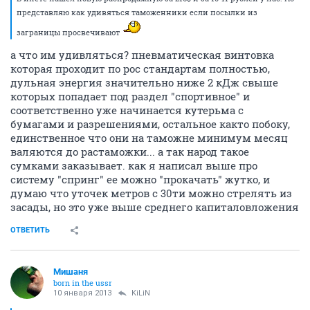
представляю как удивяться таможенники если посылки из
заграницы просвечивают
а что им удивляться? пневматическая винтовка
которая проходит по рос стандартам полностью,
дульная энергия значительно ниже 2 кДж свыше
которых попадает под раздел "спортивное" и
соответственно уже начинается кутерьма с
бумагами и разрешениями, остальное както побоку,
единственное что они на таможне минимум месяц
валяются до растаможки... а так народ такое
сумками заказывает. как я написал выше про
систему "спринг" ее можно "прокачать" жутко, и
думаю что уточек метров с 30ти можно стрелять из
засады, но это уже выше среднего капиталовложения
ОТВЕТИТЬ
Мишаня
born in the ussr
10 января 2013
KiLiN