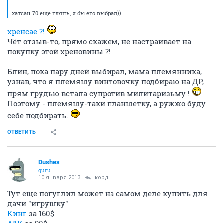
...
хатсан 70 еще глянь, я бы его выбрал))....
хренсае ?!
Чёт отзыв-то, прямо скажем, не настраивает на
покупку этой хреновины ?!
Блин, пока пару дней выбирал, мама племянника,
узнав, что я племяшу винтовочку подбираю на ДР,
прям грудью встала супротив милитаризьму !
Поэтому - племяшу-таки планшетку, а ружжо буду
себе подбирать.
ОТВЕТИТЬ
Dushes
guru
10 января 2013
корд
Тут еще погуглил может на самом деле купить для
дачи "игрушку"
Кинг
за 160$