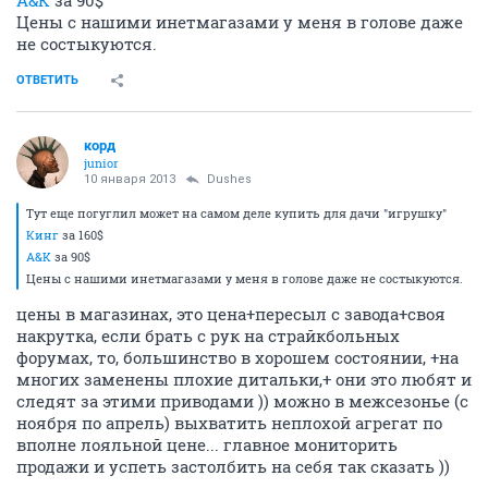
A&K
за 90$
Цены c нашими инетмагазами у меня в голове даже
не состыкуются.
ОТВЕТИТЬ
корд
junior
10 января 2013
Dushes
Тут еще погуглил может на самом деле купить для дачи "игрушку"
Кинг
за 160$
A&K
за 90$
Цены c нашими инетмагазами у меня в голове даже не состыкуются.
цены в магазинах, это цена+пересыл с завода+своя
накрутка, если брать с рук на страйкбольных
форумах, то, большинство в хорошем состоянии, +на
многих заменены плохие дитальки,+ они это любят и
следят за этими приводами )) можно в межсезонье (с
ноября по апрель) выхватить неплохой агрегат по
вполне лояльной цене... главное мониторить
продажи и успеть застолбить на себя так сказать ))