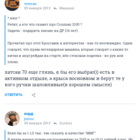
veteran
09 января 2013
Мишаня
* ннп *
Ребят, а кто что скажет про Crosman 2100 ?
Задача - подарить юноше на ДР (16 лет).
Прочитал про этот Кроссман в интернетах - как-то неочевидно. Одни
говорят, что прям легендарная машина, вторые говорят о каких-то
китах и апргрейдах на старте, ибо стоковая поделка - из рук вон
плохо.
хатсан 70 еще глянь, я бы его выбрал)) есть в
активном отдыхе, а крыса восновном и берут те у
кого ручки шаловливые(в хорошем смысле)
ОТВЕТИТЬ
корд
junior
09 января 2013
Dushes
Взял бы за 1-1,5 тыс. так сказать в качестве "ММГ"
В инете нашел новую распродажную за 216$ и за 10-11 рублей у нас. Но