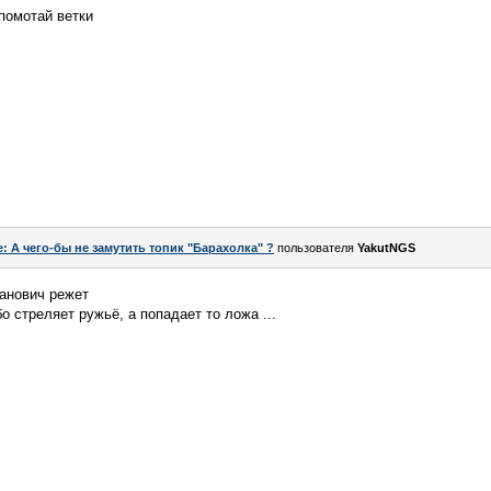
 помотай ветки
e: А чего-бы не замутить топик "Барахолка" ?
пользователя
YakutNGS
панович режет
бо стреляет ружьё, а попадает то ложа ...