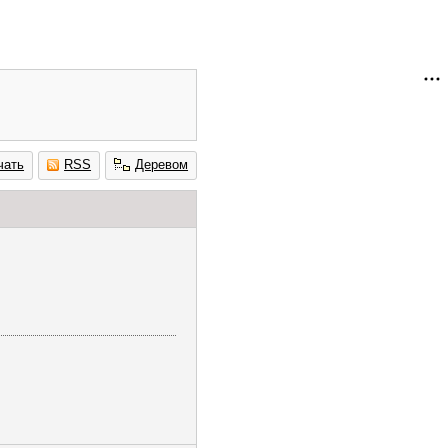
чать
RSS
Деревом