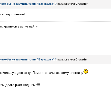
 чего-бы не замутить топик "Барахолка" ?
пользователя
Crusader
са под спиннинг!
их критиков вам не найти.
 чего-бы не замутить топик "Барахолка" ?
пользователя
Crusader
а небольшую денюжку. Помогите начинающему пингвину
ом долго ржет над ними!!!