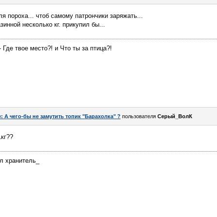
ля пороха... чтоб самому патрончики заряжать...
зинной несколько кг. прикупил бы...
 Где твое место?! и Что ты за птица?!
: А чего-бы не замутить топик "Барахолка" ?
пользователя
Серый_ВолК
1кг??
ел хранитель_