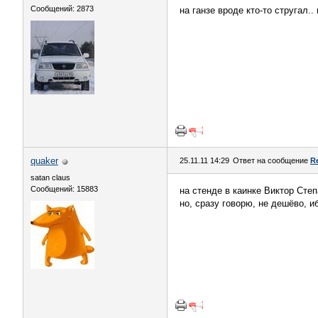
Сообщений: 2873
на ганзе вроде кто-то стругал..
quaker
25.11.11 14:29
Ответ на сообщение
R
satan claus
Сообщений: 15883
на стенде в каинке Виктор Сте
но, сразу говорю, не дешёво, и