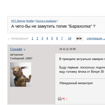
НГС.Форум
/
Хобби
/
Охота и рыбалка
/
А чего-бы не замутить топик "Барахолка" ?
1
2
3
4
5
6
7
..
14
все
←
предыдущая
следующая
Crusader
15.11.11 10:35
old hamster
Сообщений: 10967
В принципе актуально наверно 
Буду первым. поскольку лодоч
ищу головку блока от Вихря 30
Убежденный мизантроп