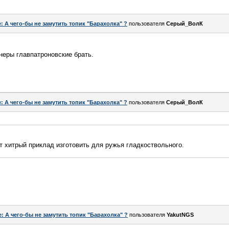
: А чего-бы не замутить топик "Барахолка" ?
пользователя
Серый_ВолК
неры главпатроновские брать.
: А чего-бы не замутить топик "Барахолка" ?
пользователя
Серый_ВолК
ет хитрый приклад изготовить для ружья гладкоствольного.
e: А чего-бы не замутить топик "Барахолка" ?
пользователя
YakutNGS