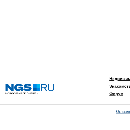
Недвижи
Знакомст
Форум
Оглавл