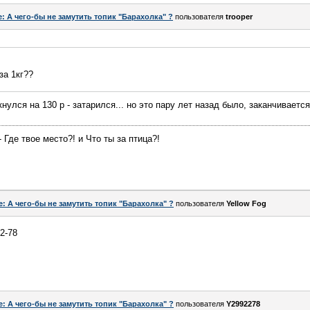
e: А чего-бы не замутить топик "Барахолка" ?
пользователя
trooper
за 1кг??
ткнулся на 130 р - затарился... но это пару лет назад было, заканчивается.
 Где твое место?! и Что ты за птица?!
e: А чего-бы не замутить топик "Барахолка" ?
пользователя
Yellow Fog
2-78
e: А чего-бы не замутить топик "Барахолка" ?
пользователя
Y2992278