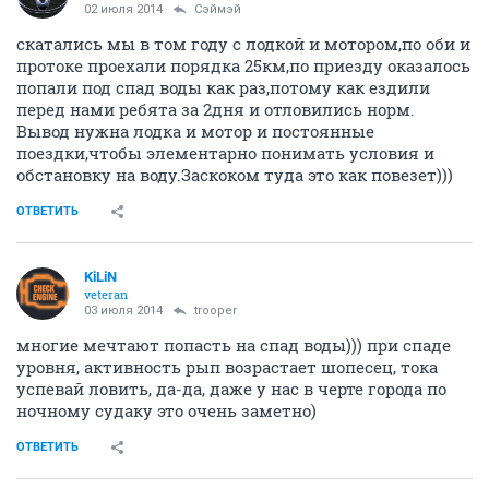
02 июля 2014
Сэймэй
скатались мы в том году с лодкой и мотором,по оби и
протоке проехали порядка 25км,по приезду оказалось
попали под спад воды как раз,потому как ездили
перед нами ребята за 2дня и отловились норм.
Вывод нужна лодка и мотор и постоянные
поездки,чтобы элементарно понимать условия и
обстановку на воду.Заскоком туда это как повезет)))
ОТВЕТИТЬ
KiLiN
veteran
03 июля 2014
trooper
многие мечтают попасть на спад воды))) при спаде
уровня, активность рып возрастает шопесец, тока
успевай ловить, да-да, даже у нас в черте города по
ночному судаку это очень заметно)
ОТВЕТИТЬ