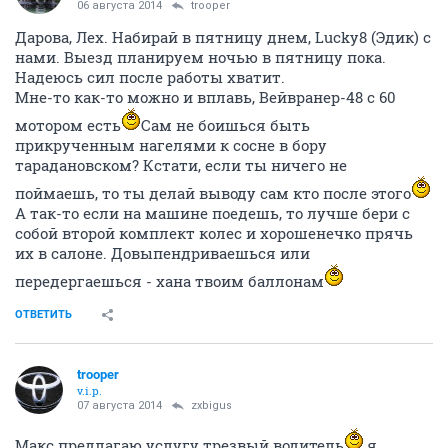
06 августа 2014
trooper
Дарова, Лех. Набирай в пятницу днем, Lucky8 (Эдик) с
нами. Выезд планируем ночью в пятницу пока.
Надеюсь сил после работы хватит.
Мне-то как-то можно и вплавь, Вейвранер-48 с 60
мотором есть
Сам не боишься быть
прикрученным нагелями к сосне в бору
тарадановском? Кстати, если ты ничего не
поймаешь, то ты делай выводу сам кто после этого
А так-то если на машине поедешь, то лучше бери с
собой второй комплект колес и хорошенечко прячь
их в салоне. Довыпендриваешься или
передергаешься - хана твоим баллонам
ОТВЕТИТЬ
trooper
v.i.p.
07 августа 2014
zxbigus
Макс предлагаю услугу трезвый водитель
,я