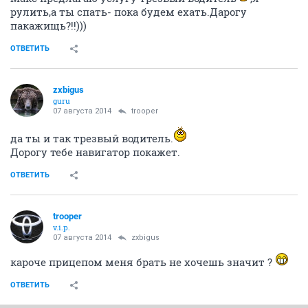
рулить,а ты спать- пока будем ехать.Дарогу
пакажищь?!!)))
ОТВЕТИТЬ
zxbigus
guru
07 августа 2014
trooper
да ты и так трезвый водитель.
Дорогу тебе навигатор покажет.
ОТВЕТИТЬ
trooper
v.i.p.
07 августа 2014
zxbigus
кароче прицепом меня брать не хочешь значит ?
ОТВЕТИТЬ