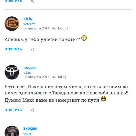
ОТВЕТИТЬ
KiLiN
veteran
06 августа 2014
trooper
Алёшка, у тебя удочки то есть??
ОТВЕТИТЬ
trooper
v.i.p.
06 августа 2014
KiLiN
Есть всё!! И желание в том числе,но если не поймаю
ничего,поплывете с Тараданово до Новосиба вплавь!!!
Думаю Макс даже не замерзнет по пути
ОТВЕТИТЬ
zxbigus
guru