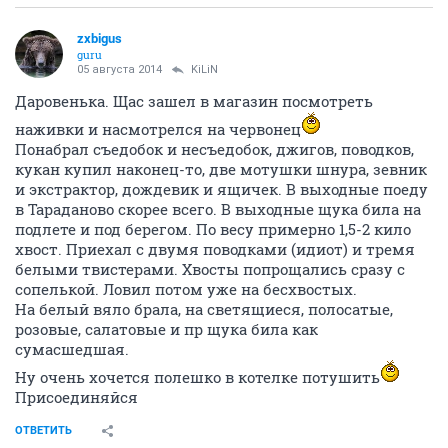
zxbigus
guru
05 августа 2014
KiLiN
Даровенька. Щас зашел в магазин посмотреть
наживки и насмотрелся на червонец
Понабрал съедобок и несъедобок, джигов, поводков,
кукан купил наконец-то, две мотушки шнура, зевник
и экстрактор, дождевик и ящичек. В выходные поеду
в Тараданово скорее всего. В выходные щука била на
подлете и под берегом. По весу примерно 1,5-2 кило
хвост. Приехал с двумя поводками (идиот) и тремя
белыми твистерами. Хвосты попрощались сразу с
сопелькой. Ловил потом уже на бесхвостых.
На белый вяло брала, на светящиеся, полосатые,
розовые, салатовые и пр щука била как
сумасшедшая.
Ну очень хочется полешко в котелке потушить
Присоединяйся
ОТВЕТИТЬ