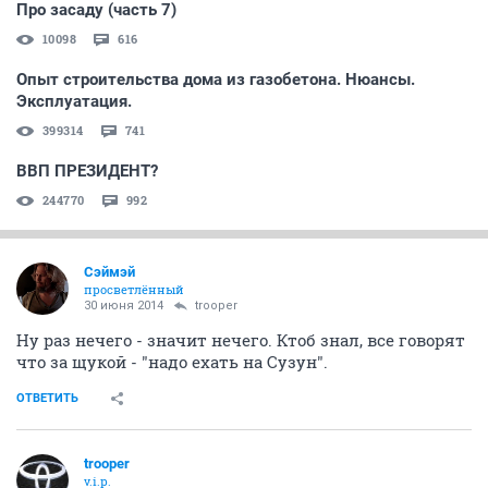
Про засаду (часть 7)
10098
616
Опыт строительства дома из газобетона. Нюансы.
Эксплуатация.
399314
741
ВВП ПРЕЗИДЕНТ?
244770
992
Сэймэй
просветлённый
30 июня 2014
trooper
Ну раз нечего - значит нечего. Ктоб знал, все говорят
что за щукой - "надо ехать на Сузун".
ОТВЕТИТЬ
trooper
v.i.p.