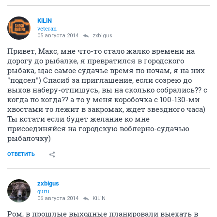
KiLiN
veteran
05 августа 2014
zxbigus
Привет, Макс, мне что-то стало жалко времени на
дорогу до рыбалке, я превратился в городского
рыбака, щас самое судачье время по ночам, я на них
"подсел") Спасиб за приглашение, если созрею до
выхов наберу-отпишусь, вы на сколько собрались?? с
когда по когда?? а то у меня коробочка с 100-130-ми
хвостами то лежит в закромах, ждет звездного часа)
Ты кстати если будет желание ко мне
присоединяйся на городскую воблерно-судачью
рыбалочку)
ОТВЕТИТЬ
zxbigus
guru
06 августа 2014
KiLiN
Ром, в прошлые выходные планировали выехать в