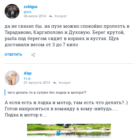
zxbigus
guru
06 июля 2014
trooper
да не сказал бы. на пузе можно спокойно пролезть в
Тараданово, Каргаполово и Духовую. Берег крутой,
рыба под берегом сидит в корнях и кустах. Щук
доставали весом от 3 до 7 кило
ОТВЕТИТЬ
Alqx
v.i.p.
01 августа 2014
trooper
чего делать то в сузуне без лодки и мотора??
А если есть и лодка и мотор, там есть что делать?..)
Готов напроситься в команду к кому-нибудь.....
Лодка и мотор е....