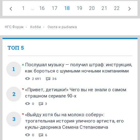
1
...
16
17
18
19
20
21
22
НГС.Форум
Хобби
Охота и рыбалка
ТОП 5
Послушал музыку — получил штраф: инструкция,
1
как бороться с шумными ночными компаниями
2 691
36
«Привет, детишки!» Чего вы не знали о самом
2
страшном сериале 90-х
0
3
«Выйду хотя бы на молоко соберу»:
3
трогательная история уличного артиста, его
куклы-дворника Семена Степановича
0
6