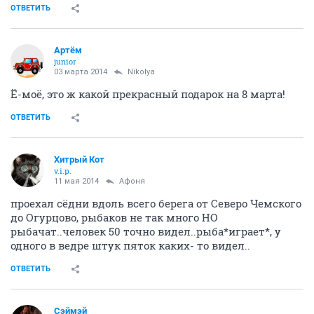
ОТВЕТИТЬ
Артём
juniоr
03 марта 2014
Nikolya
Ё-моё, это ж какой прекрасный подарок на 8 марта!
ОТВЕТИТЬ
Хитрый Кот
v.i.p.
11 мая 2014
Aфоня
проехал сёдни вдоль всего берега от Северо Чемского
до Огурцово, рыбаков не так много НО
рыбачат..человек 50 точно видел..рыба*играет*, у
одного в ведре штук пяток каких- то видел..
ОТВЕТИТЬ
Сэймэй