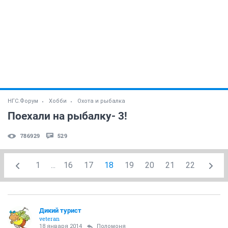
НГС.Форум
Хобби
Охота и рыбалка
Поехали на рыбалку- 3!
786929
529
1
...
16
17
18
19
20
21
22
Дикий турист
veteran
18 января 2014
Поломоня