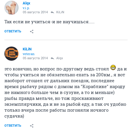
Alqx
v.i.p.
05 августа 2014
KiLiN
Так если не учиться-и не научишься.....
ОТВЕТИТЬ
KiLiN
veteran
05 августа 2014
Alqx
это конечно, но вопрос по-другому ведь стоял
да и
чтобы учиться не обязательно ехать за 200км., я вот
наоборот отошел от дальних поездок, последнее
время рыбачу рядом с домом на "Кораблике" народу
не намного больше чем в сузуне, а то и меньше)
рыбы правда мельче, но тож проскакивают
экземплярчики, да и не за рыбой еду, а так оч удобно
только вчера после работы погоняли ночного
судачка)
ОТВЕТИТЬ