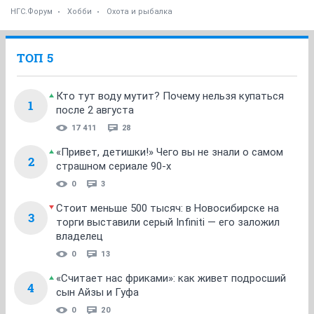
НГС.Форум
Хобби
Охота и рыбалка
ТОП 5
Кто тут воду мутит? Почему нельзя купаться
1
после 2 августа
17 411
28
«Привет, детишки!» Чего вы не знали о самом
2
страшном сериале 90-х
0
3
Стоит меньше 500 тысяч: в Новосибирске на
3
торги выставили серый Infiniti — его заложил
владелец
0
13
«Считает нас фриками»: как живет подросший
4
сын Айзы и Гуфа
0
20