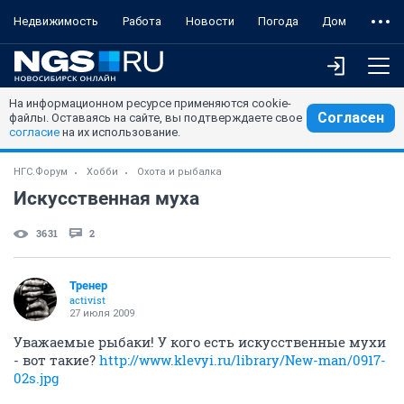
Недвижимость
Работа
Новости
Погода
Дом
На информационном ресурсе применяются cookie-
Согласен
файлы. Оставаясь на сайте, вы подтверждаете свое
согласие
на их использование.
НГС.Форум
Хобби
Охота и рыбалка
Искусственная муха
3631
2
Тренер
activist
27 июля 2009
Уважаемые рыбаки! У кого есть искусственные мухи
- вот такие?
http://www.klevyi.ru/library/New-man/0917-
02s.jpg