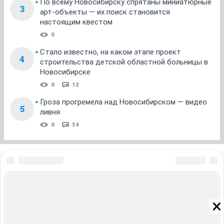
По всему Новосибирску спрятаны миниатюрные
3
арт-объекты — их поиск становится
настоящим квестом
0
Стало известно, на каком этапе проект
4
строительства детской областной больницы в
Новосибирске
0
12
Гроза прогремела над Новосибирском — видео
5
ливня
0
34
ЗНАКОМСТВА В НОВОСИБИРСКЕ
ПОГОДА В НОВОСИБИРСКЕ
ПРОБКИ В НОВОСИБИРСКЕ
ФОРУМЫ В НОВОСИБИРСКЕ
ТЕЛЕПРОГРАММА В НОВОСИБИРСКЕ
АФИША В НОВОСИБИРСКЕ
ГОРОСКОП