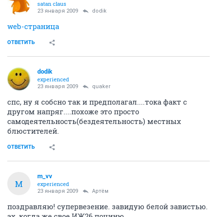
satan claus
23 января 2009
dodik
web-страница
ОТВЕТИТЬ
dodik
experienced
23 января 2009
quaker
спс, ну я собсно так и предполагал....тока факт с
другом напряг....похоже это просто
самодеятельность(бездеятельность) местных
блюстителей.
ОТВЕТИТЬ
m_vv
M
experienced
23 января 2009
Артём
поздравляю! супервезение. завидую белой завистью.
эх, когда же свое ИЖ26 починю....