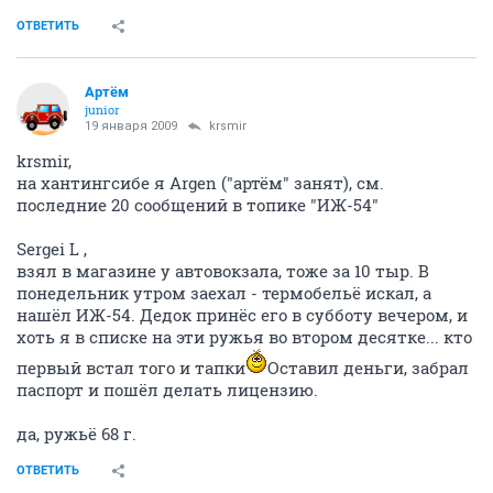
ОТВЕТИТЬ
Артём
juniоr
19 января 2009
krsmir
krsmir,
на хантингсибе я Argen ("артём" занят), см.
последние 20 сообщений в топике "ИЖ-54"
Sergei L ,
взял в магазине у автовокзала, тоже за 10 тыр. В
понедельник утром заехал - термобельё искал, а
нашёл ИЖ-54. Дедок принёс его в субботу вечером, и
хоть я в списке на эти ружья во втором десятке... кто
первый встал того и тапки
Оставил деньги, забрал
паспорт и пошёл делать лицензию.
да, ружьё 68 г.
ОТВЕТИТЬ