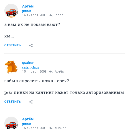
Артём
juniоr
14 января 2009
iddqd
а вам их не показывают?
хм...
ОТВЕТИТЬ
quaker
satan claus
15 января 2009
Артём
забыл спросить, ложа - орех?
p/s/ линки на хантинг кажет только авторизованным
ОТВЕТИТЬ
Артём
juniоr
15 января 2009
quaker