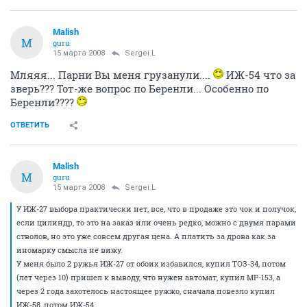
Malish
M
guru
15 марта 2008
Sergei L
Мляяя... Парни Вы меня грузанули....
ИЖ-54 что за
зверь??? Тот-же вопрос по Беренли... Особенно по
Беренли????
ОТВЕТИТЬ
Malish
M
guru
15 марта 2008
Sergei L
У ИЖ-27 выбора практически нет, все, что в продаже это чок и получок,
если цилиндр, то это на заказ или очень редко, можно с двумя парами
стволов, но это уже совсем другая цена. А платить за дрова как за
иномарку смысла не вижу.
У меня было 2 ружья ИЖ-27 от обоих избавился, купил ТОЗ-34, потом
(лет через 10) пришел к выводу, что нужен автомат, купил МР-153, а
через 2 года захотелось настоящее ружжо, сначала повезло купил
ИЖ-58, потом ИЖ-54.