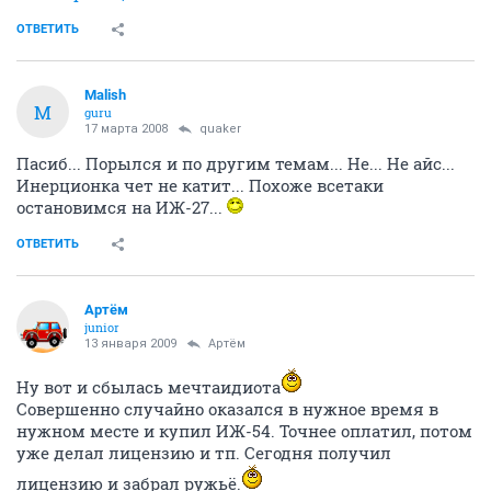
ОТВЕТИТЬ
Malish
M
guru
17 марта 2008
quaker
Пасиб... Порылся и по другим темам... Не... Не айс...
Инерционка чет не катит... Похоже всетаки
остановимся на ИЖ-27...
ОТВЕТИТЬ
Артём
juniоr
13 января 2009
Артём
Ну вот и сбылась мечтаидиота
Совершенно случайно оказался в нужное время в
нужном месте и купил ИЖ-54. Точнее оплатил, потом
уже делал лицензию и тп. Сегодня получил
лицензию и забрал ружьё.