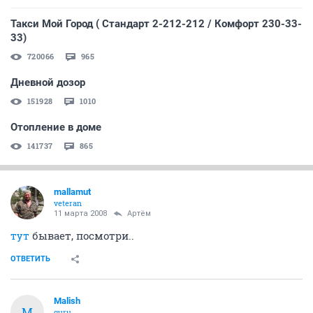
Такси Мой Город ( Стандарт 2-212-212 / Комфорт 230-33-
33)
720066
965
Дневной дозор
151928
1010
Отопление в доме
141737
865
mallamut
veteran
11 марта 2008
Артём
тут
бывает, посмотри..
ОТВЕТИТЬ
Malish
M
guru