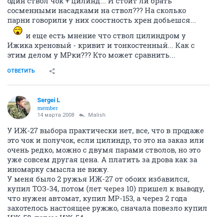
один ствол чок + цилинд... И стоит ли брать
сосменными насадками на ствол??? На сколько
парни говорили у них соостность хрен добьешся...
и еще есть мнение что ствол цилиндром у
Ижика хреновый - кривит и тонкостенный... Как с
этим делом у МРки??? Кто может сравнить...
ОТВЕТИТЬ
Sergei L
member
14 марта 2008
Malish
У ИЖ-27 выбора практически нет, все, что в продаже
это чок и получок, если цилиндр, то это на заказ или
очень редко, можно с двумя парами стволов, но это
уже совсем другая цена. А платить за дрова как за
иномарку смысла не вижу.
У меня было 2 ружья ИЖ-27 от обоих избавился,
купил ТОЗ-34, потом (лет через 10) пришел к выводу,
что нужен автомат, купил МР-153, а через 2 года
захотелось настоящее ружжо, сначала повезло купил