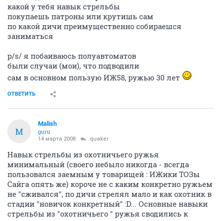
какой у тебя навык стрельбы
покупаешь патроны или крутишь сам
по какой дичи преимущественно собираешся
заниматься
p/s/ я побаиваюсь полуавтоматов
были случаи (мои), что подводили
сам в основном пользую ИЖ58, ружью 30 лет
ОТВЕТИТЬ
Malish
M
guru
14 марта 2008
quaker
Навык стрельбы из охотничьего ружья
минимальный (своего небыло никогда - всегда
пользовался заемным у товарищей : ИЖики ТОЗы
Сайга опять же) короче не с каким конкретно ружьем
не "сживался", по дичи стрелял мало и как охотник в
стадии "новичок конкретный" :D... Основные навыки
стрельбы из "охотничьего " ружья сводились к