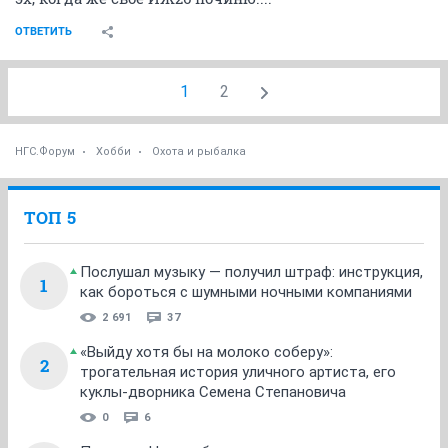
ОТВЕТИТЬ
1
2
НГС.Форум
Хобби
Охота и рыбалка
ТОП 5
Послушал музыку — получил штраф: инструкция,
1
как бороться с шумными ночными компаниями
2 691
37
«Выйду хотя бы на молоко соберу»:
2
трогательная история уличного артиста, его
куклы-дворника Семена Степановича
0
6