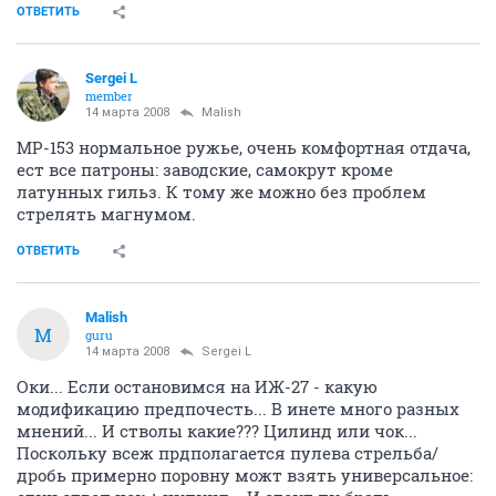
ОТВЕТИТЬ
Sergei L
member
14 марта 2008
Malish
МР-153 нормальное ружье, очень комфортная отдача,
ест все патроны: заводские, самокрут кроме
латунных гильз. К тому же можно без проблем
стрелять магнумом.
ОТВЕТИТЬ
Malish
M
guru
14 марта 2008
Sergei L
Оки... Если остановимся на ИЖ-27 - какую
модификацию предпочесть... В инете много разных
мнений... И стволы какие??? Цилинд или чок...
Поскольку всеж прдполагается пулева стрельба/
дробь примерно поровну можт взять универсальное: