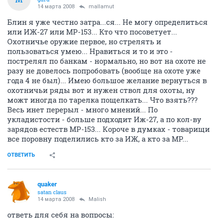
14 марта 2008
mallamut
Блин я уже честно затра...ся... Не могу определиться
или ИЖ-27 или МР-153... Кто что посоветует...
Охотничье оружие первое, но стрелять и
пользоваться умею... Нравиться и то и это -
пострелял по банкам - нормально, но вот на охоте не
разу не довелось попробовать (вообще на охоте уже
года 4 не был)... Имею большое желание вернуться в
охотничьи ряды вот и нужен ствол для охоты, ну
можт иногда по тарелка пощелкать... Что взять???
Весь инет перерыл - много мнений... По
укладистости - больше подходит Иж-27, а по кол-ву
зарядов естеств МР-153... Короче в думках - товарищи
все поровну поделились кто за ИЖ, а кто за МР...
ОТВЕТИТЬ
quaker
satan claus
14 марта 2008
Malish
ответь для себя на вопросы: