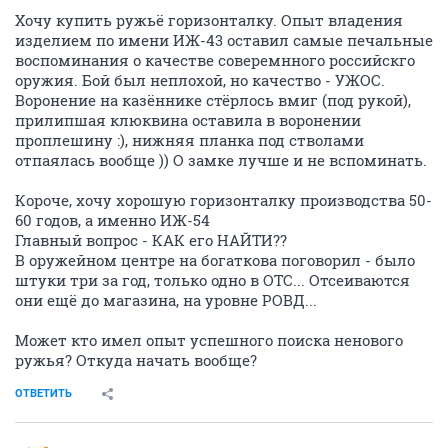
Хочу купить ружьё горизонталку. Опыт владения
изделием по имени ИЖ-43 оставил самые печальные
воспоминания о качестве соверемнного российскго
оружия. Бой был неплохой, но качество - УЖОС.
Воронение на казённике стёрлось вмиг (под рукой),
прилипшая клюквина оставила в воронении
проплешину :), нижняя планка под стволами
отпаялась вообще )) О замке лучше и не вспоминать.
Короче, хочу хорошую горизонталку производства 50-
60 годов, а именно ИЖ-54
Главный вопрос - КАК его НАЙТИ??
В оружейном центре на богаткова поговорил - было
штуки три за год, только одно в ОТС... Отсеиваются
они ещё до магазина, на уровне РОВД...
Может кто имел опыт успешного поиска ненового
ружья? Откуда начать вообще?
ОТВЕТИТЬ