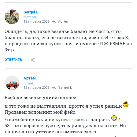
Sergei L
member
19 января 2009
Артём
Обалдеть, да, такое везенье бывает не часто, я то
брал по звонку, его не выставляли, искал 54-е года 3,
в процессе поиска купил почти нулевое ИЖ-58МАЕ за
3т р.
ОТВЕТИТЬ
Артём
juniоr
19 января 2009
Sergei L
Вообще везенье удивительное.
и это тоже не выставляли, просто я успел раньше
Продавец вспомнил мой фэйс.
/термобельё так и не купил - забыл напрочь
/
58 тоже хорошее ружьё, товарищ давал на охоте. Но
напрягло отсутствие автоматического