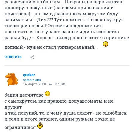
развлечению по банкам... Патроны на первый этап
планирую покупные (на время привывкания и
пристрела) - потом одназначно самокрутом буду
заниматься... Дич??? Тут сложнее... Поскольку круг
товрищей по вся РОсссия и предложения
поохотиться поступают разные и дичь соответсв
разная будя...Короче - вывод ноль в охоте в принципе
полный - нужен ствол универсальный...
ОТВЕТИТЬ
quaker
satan claus
14 марта 2008
Malish
банки несчитово
с самокрутом, как правило, полуавтоматы и не
дружат
а так, покупай, то, к чему душа лежит - не ошибёшся
и если в итоге затянет, одним ружьём точно не
ограничишся