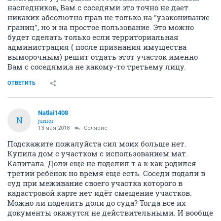
наследников, Вам с соседями это точно не дает
никаких абсолютно прав не только на "узаконивание
границ", но и на простое пользование. Это можно
будет сделать только если территориальная
администрация ( после признания имущества
выморочным) решит отдать этот участок именно
Вам с соседями,а не какому-то третьему лицу.
ОТВЕТИТЬ
Natlai1408
N
junior
13 мая 2018
Солярис
Подскажите пожалуйста сил моих больше нет.
Купила дом с участком с использованием мат.
Капитала. Доли ещё не поделил т а к как родился
третий ребёнок но время ещё есть. Соседи подали в
суд при меживание своего участка которого в
кадастровой карте нет идёт смещение участков.
Можно ли поделить доли до суда? Тогда все их
документы окажутся не действительными. И вообще