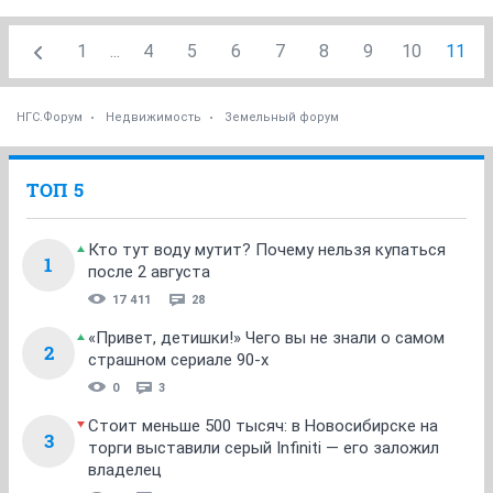
1
...
4
5
6
7
8
9
10
11
НГС.Форум
Недвижимость
Земельный форум
ТОП 5
Кто тут воду мутит? Почему нельзя купаться
1
после 2 августа
17 411
28
«Привет, детишки!» Чего вы не знали о самом
2
страшном сериале 90-х
0
3
Стоит меньше 500 тысяч: в Новосибирске на
3
торги выставили серый Infiniti — его заложил
владелец