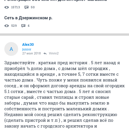
15713
50
Сеть в Дзержинском р.
529
4
Alex30
A
junior
27 мая 2018
Vinni2
Здравствуйте . краткая пред история . 5 лет назад я
приобрёл ½ долю дома , с домом шёл огородик ,
находящийся в аренде , а точнее 5, 7 сотки вместе с
частью дома . Чуть позже у меня появился новый
сосед , и он оформил договор аренды на свой огородик
5.1 сотки , вместе с частью дома . 5 лет я сносил
старые сарай , ставил теплицы и строил новые
заборы , думая что надо бы выкупить землю в
собственность и построить маленький домик .
Недавно мой сосед решил сделать реконструкцию
(сделать пристрой и т.п ) , и решил сделав всё по
закону начать с городского архитектора и