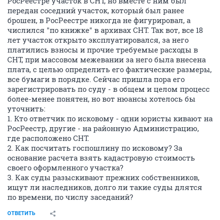
РосРеестре участок в СНТ, но вместе с ним был
передан соседний участок, который был ранее
брошен, в РосРеестре никогда не фигурировал, а
числился "по книжке" в архивах СНТ. Так вот, все 18
лет участок открыто эксплуатировался, за него
платились взносы и прочие требуемые расходы в
СНТ, при массовом межевании за него была внесена
плата, с целью определить его фактические размеры,
все бумаги в порядке. Сейчас пришла пора его
зарегистрировать по суду - в общем и целом процесс
более-менее понятен, но вот нюансы хотелось бы
уточнить:
1. Кто ответчик по исковому - одни юристы кивают на
РосРеестр, другие - на районную Администрацию,
где расположено СНТ.
2. Как посчитать госпошлину по исковому? За
основание расчета взять кадастровую стоимость
своего оформленного участка?
3. Как суды разыскивают прежних собственников,
ищут ли наследников, долго ли такие суды длятся
по времени, по числу заседаний?
ОТВЕТИТЬ