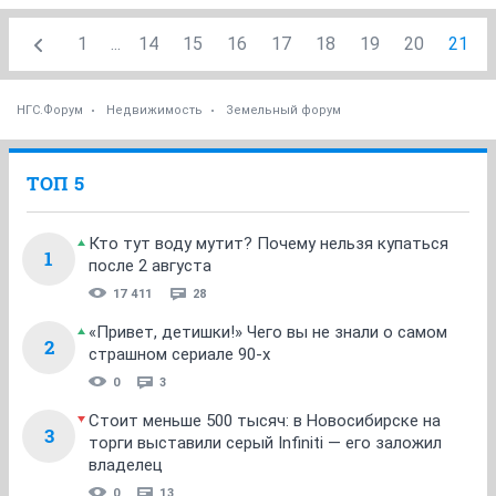
1
...
14
15
16
17
18
19
20
21
НГС.Форум
Недвижимость
Земельный форум
ТОП 5
Кто тут воду мутит? Почему нельзя купаться
1
после 2 августа
17 411
28
«Привет, детишки!» Чего вы не знали о самом
2
страшном сериале 90-х
0
3
Стоит меньше 500 тысяч: в Новосибирске на
3
торги выставили серый Infiniti — его заложил
владелец
0
13