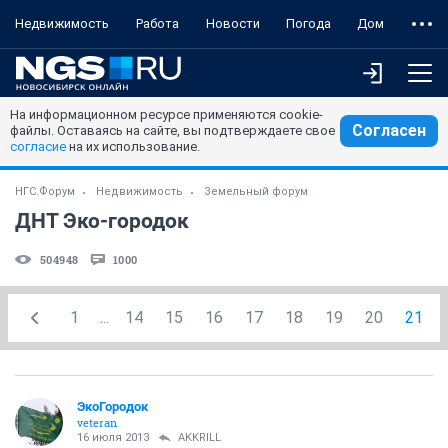
Недвижимость
Работа
Новости
Погода
Дом
На информационном ресурсе применяются cookie-
Согласен
файлы. Оставаясь на сайте, вы подтверждаете свое
согласие
на их использование.
НГС.Форум
Недвижимость
Земельный форум
ДНТ Эко-городок
504948
1000
1
...
14
15
16
17
18
19
20
21
ЭкоГородок
veteran
16 июля 2013
AKKRILL