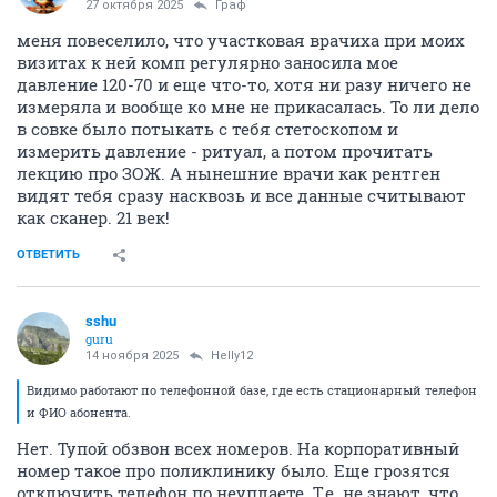
27 октября 2025
Граф
меня повеселило, что участковая врачиха при моих
визитах к ней комп регулярно заносила мое
давление 120-70 и еще что-то, хотя ни разу ничего не
измеряла и вообще ко мне не прикасалась. То ли дело
в совке было потыкать с тебя стетоскопом и
измерить давление - ритуал, а потом прочитать
лекцию про ЗОЖ. А нынешние врачи как рентген
видят тебя сразу насквозь и все данные считывают
как сканер. 21 век!
ОТВЕТИТЬ
sshu
guru
14 ноября 2025
Helly12
Видимо работают по телефонной базе, где есть стационарный телефон
и ФИО абонента.
Нет. Тупой обзвон всех номеров. На корпоративный
номер такое про поликлинику было. Еще грозятся
отключить телефон по неуплаете. Т.е. не знают, что