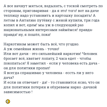
А все начнут мяться, вздыхать, с тоской смотреть по
сторонам, приговаривая - да я это! того! вот на даче
теплицу надо установить и картошку посадить! А
летом в Анталию путёвку с женой купили, три года
копил и вот, едем! мы уж в следующий раз
национальными интересами займёмся! правда-
правда! ну, я пошёл, пока!
Наркотиком может быть всё, что угодно.
А уж семейная жизнь - точно!
Или вот дачи - это сильнейший наркотик! Человек
бросает всё, хватает лопату, 2 часа едет - чтобы
покопаться! Я заметил - если у человека есть дача -
он для политики пропал!
Я всегда спрашиваю у человека - ессть ли у него
дача?
И если он отвечает - да! - то становится ясно, что он
для политики потерян и обуреваем нарко -дачной
зависимостью !