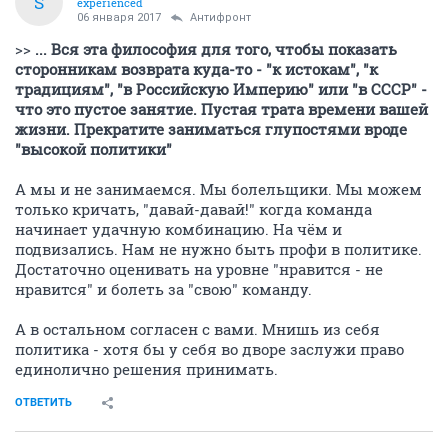
S
experienced
06 января 2017
Антифронт
>>
... Вся эта философия для того, чтобы показать
сторонникам возврата куда-то - "к истокам", "к
традициям", "в Российскую Империю" или "в СССР" -
что это пустое занятие. Пустая трата времени вашей
жизни. Прекратите заниматься глупостями вроде
"высокой политики"
А мы и не занимаемся. Мы болельщики. Мы можем
только кричать, "давай-давай!" когда команда
начинает удачную комбинацию. На чём и
подвизались. Нам не нужно быть профи в политике.
Достаточно оценивать на уровне "нравится - не
нравится" и болеть за "свою" команду.
А в остальном согласен с вами. Мнишь из себя
политика - хотя бы у себя во дворе заслужи право
единолично решения принимать.
ОТВЕТИТЬ