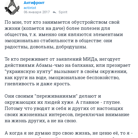
Антифронт
activist
06 января 2017
Spirit
По мне, тот кто занимается обустройством свой
жизни (копается на даче) более полезен для
общества, т.к. именно они являются элементами
эмоционально стабильности в обществе: они
радостны, довольны, добродушны.
Те кто переживает от заявлений МИДа, негодует
действиями Абамы-чмо на балканах, или презирает
"украинскую хунту" вызывают в своём окружении,
как круги на воде, эмоциональное беспокойство,
гневливость и даже ярость.
Они своими "переживаниями" делают и
окружающих их людей хуже. А главное - глупее.
Потому что уводят и себя и других от настоящих
своих жизненных интересов, переключая внимание
на жизнь других, а не на свою.
А когда я не думаю про свою жизнь, не ценю её, то я -