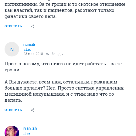
поликлиники. За те гроши и то скотское отношение
как властей, так и пациентов, работают только
фанатики своего дела.
ОТВЕТИТЬ
nansib
N
v.i.p.
23 мая 2018
Злыдь
Просто потому, что никто не идет работать... за те
гроши...
А Вы думаете, всем нам, остальным гражданам
больше прлатят? Нет. Просто система управления
медициной некудышняя, и с этим надо что то
делать.
ОТВЕТИТЬ
ivаn_zh
il va