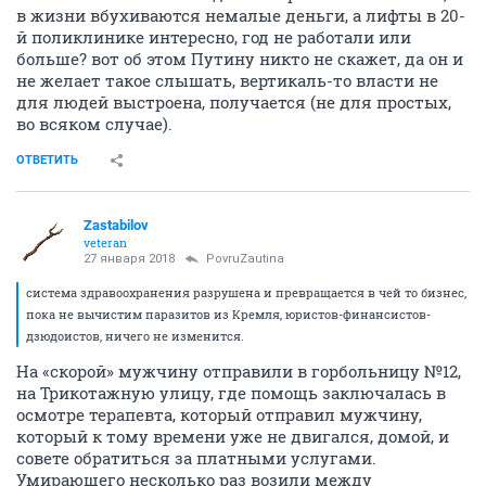
в жизни вбухиваются немалые деньги, а лифты в 20-
й поликлинике интересно, год не работали или
больше? вот об этом Путину никто не скажет, да он и
не желает такое слышать, вертикаль-то власти не
для людей выстроена, получается (не для простых,
во всяком случае).
ОТВЕТИТЬ
Zastabilov
veteran
27 января 2018
PovruZautina
система здравоохранения разрушена и превращается в чей то бизнес,
пока не вычистим паразитов из Кремля, юристов-финансистов-
дзюдоистов, ничего не изменится.
На «скорой» мужчину отправили в горбольницу №12,
на Трикотажную улицу, где помощь заключалась в
осмотре терапевта, который отправил мужчину,
который к тому времени уже не двигался, домой, и
совете обратиться за платными услугами.
Умирающего несколько раз возили между