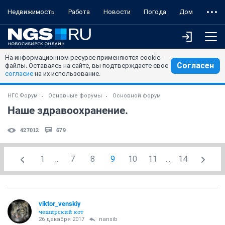
Недвижимость
Работа
Новости
Погода
Дом
На информационном ресурсе применяются cookie-
Согласен
файлы. Оставаясь на сайте, вы подтверждаете свое
согласие
на их использование.
НГС.Форум
Основные форумы
Основной форум
Наше здравоохранение.
427012
679
1
...
7
8
9
10
11
...
14
viktor_venskiy
чеширский кот
26 декабря 2017
nansib