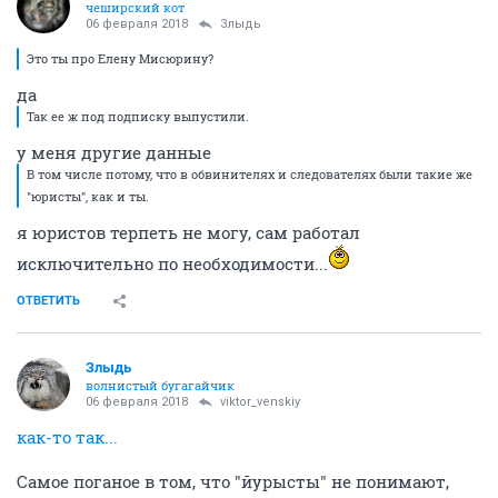
чеширский кот
06 февраля 2018
Злыдь
Это ты про Елену Мисюрину?
да
Так ее ж под подписку выпустили.
у меня другие данные
В том числе потому, что в обвинителях и следователях были такие же
"юристы", как и ты.
я юристов терпеть не могу, сам работал
исключительно по необходимости...
ОТВЕТИТЬ
Злыдь
волнистый бугагайчик
06 февраля 2018
viktor_venskiy
как-то так...
Самое поганое в том, что "йурысты" не понимают,