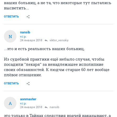
наших больниц, а не та, что некоторые тут пытались
высветить...
ОТВЕТИТЬ
nansib
N
v.i.p.
24 января 2018
viktor_venskiy
...это и есть реальность наших больниц,
Из судебной практики ещё небыло случая, чтобы
посадили "лекаря" за ненадлежашее исполнпние
своих обязанностей. К людчм старше 60 лет вообще
плёвое отношение.
ОТВЕТИТЬ
aonmaster
A
v.i.p.
24 января 2018
nansib
это только в Тайнах следствия врачей наказывают, а