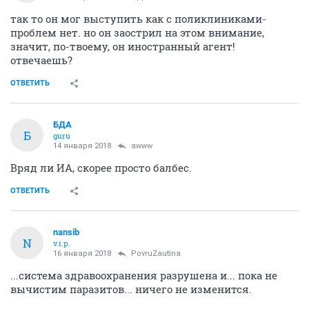
так то он мог выступить как с поликлиниками-
проблем нет. но он заострил на этом внимание,
значит, по-твоему, он иностранный агент!
отвечаешь?
ОТВЕТИТЬ
БДА
Б
guru
14 января 2018
awww
Вряд ли ИА, скорее просто балбес.
ОТВЕТИТЬ
nansib
N
v.i.p.
16 января 2018
PovruZautina
...система здравоохранения разрушена и... пока не
вычистим паразитов... ничего не изменится.