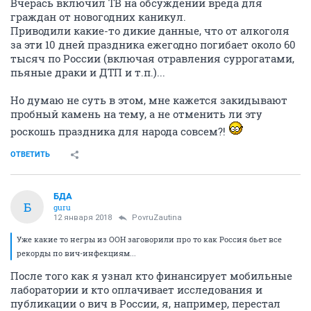
Вчерась включил ТВ на обсуждении вреда для
граждан от новогодних каникул.
Приводили какие-то дикие данные, что от алкоголя
за эти 10 дней праздника ежегодно погибает около 60
тысяч по России (включая отравления суррогатами,
пьяные драки и ДТП и т.п.)...
Но думаю не суть в этом, мне кажется закидывают
пробный камень на тему, а не отменить ли эту
роскошь праздника для народа совсем?!
ОТВЕТИТЬ
БДА
Б
guru
12 января 2018
PovruZautina
Уже какие то негры из ООН заговорили про то как Россия бьет все
рекорды по вич-инфекциям...
После того как я узнал кто финансирует мобильные
лаборатории и кто оплачивает исследования и
публикации о вич в России, я, например, перестал