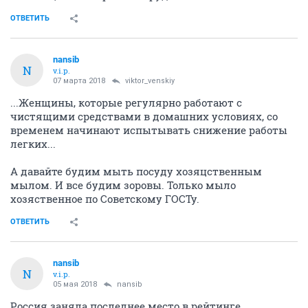
ОТВЕТИТЬ
nansib
N
v.i.p.
07 марта 2018
viktor_venskiy
...Женщины, которые регулярно работают с
чистящими средствами в домашних условиях, со
временем начинают испытывать снижение работы
легких...
А давайте будим мыть посуду хозяцственным
мылом. И все будим зоровы. Только мыло
хозяственное по Советскому ГОСТу.
ОТВЕТИТЬ
nansib
N
v.i.p.
05 мая 2018
nansib
Россия заняла последнее место в рейтинге