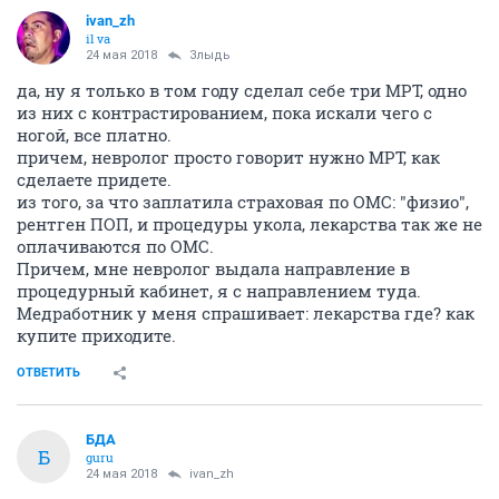
ivаn_zh
il va
24 мая 2018
Злыдь
да, ну я только в том году сделал себе три МРТ, одно
из них с контрастированием, пока искали чего с
ногой, все платно.
причем, невролог просто говорит нужно МРТ, как
сделаете придете.
из того, за что заплатила страховая по ОМС: "физио",
рентген ПОП, и процедуры укола, лекарства так же не
оплачиваются по ОМС.
Причем, мне невролог выдала направление в
процедурный кабинет, я с направлением туда.
Медработник у меня спрашивает: лекарства где? как
купите приходите.
ОТВЕТИТЬ
БДА
Б
guru
24 мая 2018
ivаn_zh