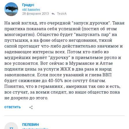
Градус
old hamster
28 февраля 2013
TezirA
На мой взгляд, это очередной "запуск дурочки". Такая
практика показала себя успешной (постил об этом
многократно). Общество будет "выпускать пар" на
пустышки, а на фоне общего негодования, тихой
сапой протащат что-либо действительно значимое и
задевающее интересы всех. Потом кто-либо из
мудрейших вернёт "дурочку" в приемлемое русло и
все успокоятся. Вот сейчас в Мурманске и Алтае
подняли цены за услуги ЖКХ в два раза и народ
заволновался. Если после указаний и гнева ВВП
будет снижение до 40-50% все сочтут благом.
Понятно, что в германиях , америках так оно и есть,
все стучат, за всеми следят, но наше общество пока
не дозрело до этого.
ОТВЕТИТЬ
ПЕЛЕВИН