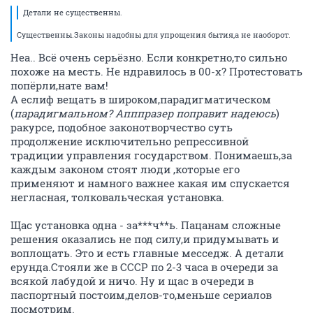
Детали не существенны.
Существенны.Законы надобны для упрощения бытия,а не наоборот.
Неа.. Всё очень серьёзно. Если конкретно,то сильно
похоже на месть. Не ндравилось в 00-х? Протестовать
попёрли,нате вам!
А еслиф вещать в широком,парадигматическом
(
парадигмальном? Апппразер поправит надеюсь
)
ракурсе, подобное законотворчество суть
продолжение исключительно репрессивной
традиции управления государством. Понимаешь,за
каждым законом стоят люди ,которые его
применяют и намного важнее какая им спускается
негласная, толковальческая установка.
Щас установка одна - за***ч**ь. Пацанам сложные
решения оказались не под силу,и придумывать и
воплощать. Это и есть главные месседж. А детали
ерунда.Стояли же в СССР по 2-3 часа в очереди за
всякой лабудой и ничо. Ну и щас в очереди в
паспортный постоим,делов-то,меньше сериалов
посмотрим.