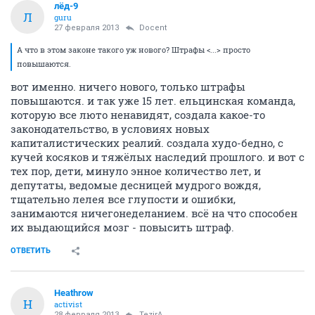
лёд-9
Л
guru
27 февраля 2013
Docent
А что в этом законе такого уж нового? Штрафы <...> просто
повышаются.
вот именно. ничего нового, только штрафы
повышаются. и так уже 15 лет. ельцинская команда,
которую все люто ненавидят, создала какое-то
законодательство, в условиях новых
капиталистических реалий. создала худо-бедно, с
кучей косяков и тяжёлых наследий прошлого. и вот с
тех пор, дети, минуло энное количество лет, и
депутаты, ведомые десницей мудрого вождя,
тщательно лелея все глупости и ошибки,
занимаются ничегонеделанием. всё на что способен
их выдающийся мозг - повысить штраф.
ОТВЕТИТЬ
Heathrow
H
activist
28 февраля 2013
TezirA