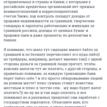
отправляемых в страны и банки, с которыми у
российских кредитных организаций нет прямых
взаимоотношений и корреспондентских
счетов.Также, под контроль попадут доходы от
продажи недвижимости за границей, творческие
гонорары и зарплаты работающих и живущих за
границей россиян, доходы от ценных бумаг и
продажи паев и даже проценты по депозитам в
банках.
Я понимаю, что мало тут сидящих имеют бабло за
границей и по безналу перечисляют его куда либо))
но трейдеры, например, делают именно так)) с одной
стороны деньги за границей люди прячут, чтобы
конских налогов тут не платить, с другой стороны, я
правильно понимаю, за каждую транзакцию банк
берет бабло себе ? и это просто обворовывание людей
на ровном месте? плюс суммы станут известны
местным и плюс к честно спи... му надо будет налог
платить?)) не ну их и так надо платить я все
понимаю) но в разумных пределах) сам заработал с
государством поделился. Объясните мне, кто
соображает, что за хрень в итоге получится?