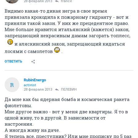
28 февраля 2013
france
Видимо какая-то дикая негра в свое время
привязала крокодила к пожарному гидранту - вот и
приняли такой закон. У них же прецедентное право.
Мне больше нравится итальянский (кажется) закон,
запрещающий некрасивым дамам загорать топлесс,
и аляскинский закон, запрещающий кидаться
лосями с самолетов
.
ОТВЕТИТЬ
RubinEnergo
R
activist
28 февраля 2013
ПЕЛЕВИН
Да мне как бы ядерная бомба и космическая ракета
фиолетовы.
Мне другое важно - вот у меня две квартиры. Я то в
одной живу, то в другой. В зависимости от
настроения.
А иногда живу на даче.
Я теперь все, преступник? Или мне прописку по 5 раз