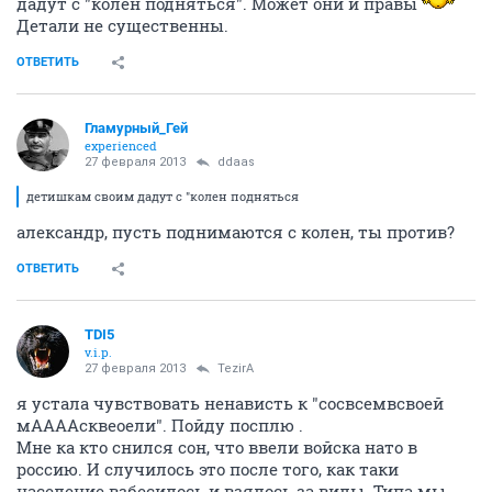
дадут с "колен подняться". Может они и правы
Детали не существенны.
ОТВЕТИТЬ
Гламурный_Гей
experienced
27 февраля 2013
ddaas
детишкам своим дадут с "колен подняться
александр, пусть поднимаются с колен, ты против?
ОТВЕТИТЬ
TDI5
v.i.p.
27 февраля 2013
TezirA
я устала чувствовать ненависть к "сосвсемвсвоей
мААААсквеоели". Пойду посплю .
Мне ка кто снился сон, что ввели войска нато в
россию. И случилось это после того, как таки
население взбесилось и взялось за вилы. Типа мы