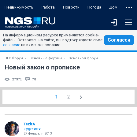
Недвижимость
Работа
Новости
Погода
Дом
На информационном ресурсе применяются cookie-
Согласен
файлы. Оставаясь на сайте, вы подтверждаете свое
согласие
на их использование.
НГС.Форум
Основные форумы
Основной форум
Новый закон о прописке
27971
78
1
2
TezirA
Кудесник
27 февраля 2013