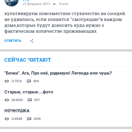
27 февраля 2013
TezirA
культивируем повсеместное стукачество на соседей.
не удивлюсь, если появятся "смотрящие"в каждом
доме,которые будут доносить куда нужно о
фактическом количестве проживающих
ОТВЕТИТЬ
СЕЙЧАС ЧИТАЮТ
"Бочка". Ага, Про неё, родимую! Легенда или чушь?
117516
409
Старые, старые....фото
284456
597
НОЧНУШКА
118988
1009