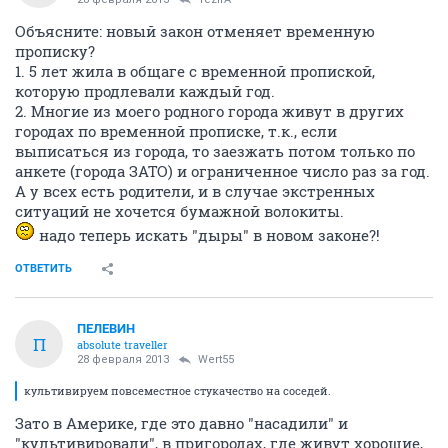
Объясните: новый закон отменяет временную
прописку?
1. 5 лет жила в общаге с временной пропиской,
которую продлевали каждый год.
2. Многие из моего родного города живут в других
городах по временной прописке, т.к., если
выписаться из города, то заезжать потом только по
анкете (города ЗАТО) и ограниченное число раз за год.
А у всех есть родители, и в случае экстренных
ситуаций не хочется бумажной волокиты.
надо теперь искать "дыры" в новом законе?!
ОТВЕТИТЬ
ПЕЛЕВИН
П
absolute traveller
28 февраля 2013
Wert55
культивируем повсеместное стукачество на соседей.
Зато в Америке, где это давно "насадили" и
"культивировали", в пригородах, где живут хорошие,