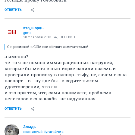
ОТВЕТИТЬ
это_шорцы
guru
28 февраля 2013
ПЕЛЕВИН
С пропиской в США все обстоит замечательно!
а именно?
чё-то я не помню иммиграционных патрулей,
которые бы меня в нью-йорке валили наземь и
проверяли прописку в паспор.. тьфу, не, зачем в сша
паспорт... в... ну где бы.. в водительском
удостоверении, что ли..
и это при том, что, сами понимаете, проблема
нелегалов в сша какбэ.. не надуманная.
ОТВЕТИТЬ
Злыдь
волнистый бугагайчик