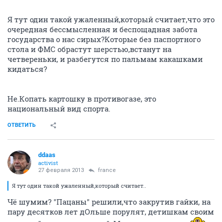
Я тут один такой ужаленный,который считает,что это
очередная бессмысленная и беспощадная забота
государства о нас сирых?Которые без паспортного
стола и ФМС обрастут шерстью,встанут на
четвереньки, и разбегутся по пальмам какашками
кидаться?
Не.Копать картошку в противогазе, это
национальный вид спорта.
ОТВЕТИТЬ
ddaas
activist
27 февраля 2013
france
Я тут один такой ужаленный,который считает..
Чё шумим? "Пацаны" решили,что закрутив гайки, на
пару десятков лет дОльше порулят, детишкам своим