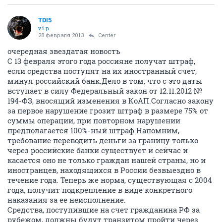
TDI5
v.i.p.
28 февраля 2013
Center
очередная звездатая новость
С 13 февраля этого года россияне получат штраф,
если средства поступят на их иностранный счет,
минуя российский банк.Дело в том, что с это даты
вступает в силу Федеральный закон от 12.11.2012 №
194-ФЗ, вносящий изменения в КоАП.Согласно закону
за первое нарушение грозит штраф в размере 75% от
суммы операции, при повторном нарушении
предполагается 100%-ный штраф.Напомним,
требование переводить деньги за границу только
через российские банки существует и сейчас и
касается оно не только граждан нашей страны, но и
иностранцев, находящихся в России безвыездно в
течение года. Теперь же норма, существующая с 2004
года, получит подкрепление в виде конкретного
наказания за ее неисполнение.
Средства, поступившие на счет гражданина РФ за
рубежом, должны будут транзитом пройти через