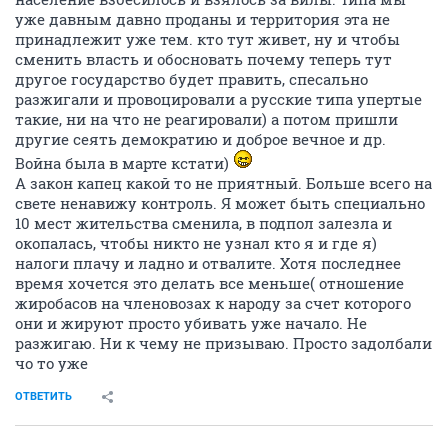
уже давным давно проданы и территория эта не
принадлежит уже тем. кто тут живет, ну и чтобы
сменить власть и обосновать почему теперь тут
другое государство будет править, спесально
разжигали и провоцировали а русские типа упертые
такие, ни на что не реагировали) а потом пришли
другие сеять демократию и доброе вечное и др.
Война была в марте кстати)
А закон капец какой то не приятный. Больше всего на
свете ненавижу контроль. Я может быть специально
10 мест жительства сменила, в подпол залезла и
окопалась, чтобы никто не узнал кто я и где я)
налоги плачу и ладно и отвалите. Хотя последнее
время хочется это делать все меньше( отношение
жиробасов на членовозах к народу за счет которого
они и жируют просто убивать уже начало. Не
разжигаю. Ни к чему не призываю. Просто задолбали
чо то уже
ОТВЕТИТЬ