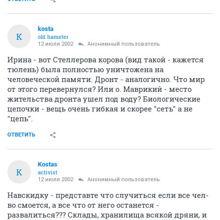
kosta
K
old hamster
12 июля 2002
Анонимный пользователь
Ирина - вот Стеллерова корова (вид такой - кажется
тюлень) была полностью уничтожена на
человеческой памяти. Дронт - аналогично. Что мир
от этого перевернулся? Или о. Маврикий - место
жительства дронта ушел под воду? Биологические
цепочки - вещь очень гибкая и скорее "сеть" а не
"цепь".
ОТВЕТИТЬ
Kostas
K
activist
12 июля 2002
Анонимный пользователь
Навскидку - представте что случиться если все чел-
во смоется, а все что от него останется -
развалиться??? Склады, хранилища всякой дряни, и