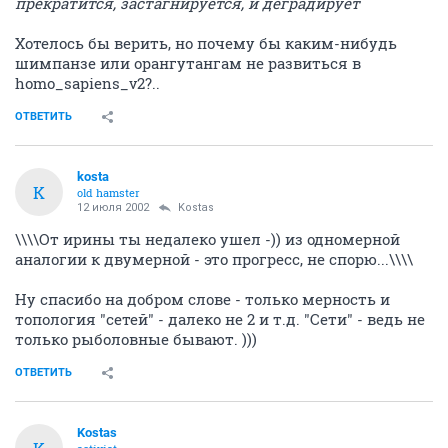
прекратится, застагнируется, и деградирует
Хотелось бы верить, но почему бы каким-нибудь
шимпанзе или орангутангам не развиться в
homo_sapiens_v2?..
ОТВЕТИТЬ
kosta
K
old hamster
12 июля 2002
Kostas
\\\\От ирины ты недалеко ушел -)) из одномерной
аналогии к двумерной - это прогресс, не спорю...\\\\
Ну спасибо на добром слове - только мерность и
топология "сетей" - далеко не 2 и т.д. "Сети" - ведь не
только рыболовные бывают. )))
ОТВЕТИТЬ
Kostas