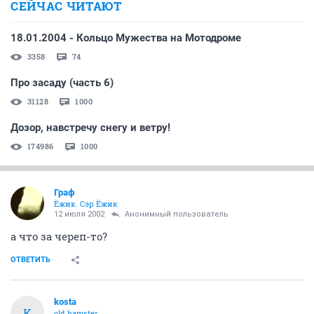
СЕЙЧАС ЧИТАЮТ
18.01.2004 - Кольцо Мужества на Мотодроме
3358
74
Про засаду (часть 6)
31128
1000
Дозор, навстречу снегу и ветру!
174986
1000
Граф
Ёжик. Сэр Ёжик
12 июля 2002
Анонимный пользователь
а что за череп-то?
ОТВЕТИТЬ
kosta
K
old hamster