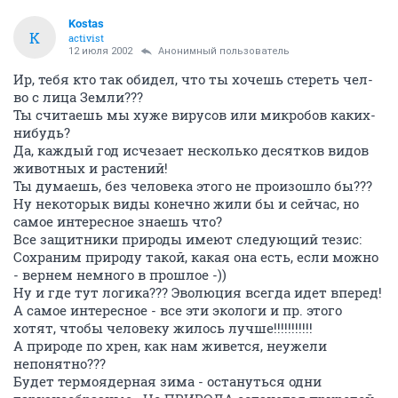
Kostas
K
activist
12 июля 2002
Анонимный пользователь
Ир, тебя кто так обидел, что ты хочешь стереть чел-
во с лица Земли???
Ты считаешь мы хуже вирусов или микробов каких-
нибудь?
Да, каждый год исчезает несколько десятков видов
животных и растений!
Ты думаешь, без человека этого не произошло бы???
Ну некоторык виды конечно жили бы и сейчас, но
самое интересное знаешь что?
Все защитники природы имеют следующий тезис:
Сохраним природу такой, какая она есть, если можно
- вернем немного в прошлое -))
Ну и где тут логика??? Эволюция всегда идет вперед!
А самое интересное - все эти экологи и пр. этого
хотят, чтобы человеку жилось лучше!!!!!!!!!!!
А природе по хрен, как нам живется, неужели
непонятно???
Будет термоядерная зима - остануться одни