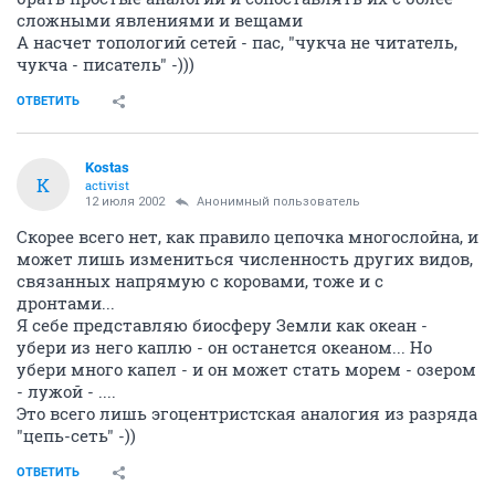
сложными явлениями и вещами
А насчет топологий сетей - пас, "чукча не читатель,
чукча - писатель" -)))
ОТВЕТИТЬ
Kostas
K
activist
12 июля 2002
Анонимный пользователь
Скорее всего нет, как правило цепочка многослойна, и
может лишь измениться численность других видов,
связанных напрямую с коровами, тоже и с
дронтами...
Я себе представляю биосферу Земли как океан -
убери из него каплю - он останется океаном... Но
убери много капел - и он может стать морем - озером
- лужой - ....
Это всего лишь эгоцентристская аналогия из разряда
"цепь-сеть" -))
ОТВЕТИТЬ