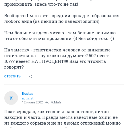
происходить, здесь что-то не так!
Вообщето 1 млн лет - средний срок для образования
любого вида (из лекций по палеонтологии)
Чем больше я здесь читаю - тем больше понимаю,
что от обезьян мы произошли -)) Без обид токо -))
На заметку - генетически человек от шимпанзе
отличается на....ну скоко вы думаете? 50? нееет...
10??? неееет НА 1 ПРОЦЕНТ!!!! Вам это чтонить
говорит?
ОТВЕТИТЬ
Kostas
K
activist
12 июля 2002
Ч.Май
Подтверждаю, как геолог и палеонтолог, лично
находил и часто. Правда места известные были, не
из каждого обрыва и не из любых отложений можно