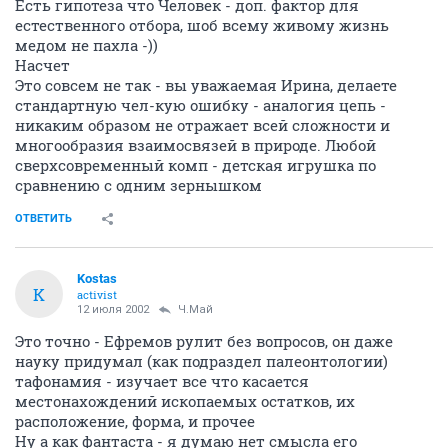
Есть гипотеза что Человек - доп. фактор для
естественного отбора, шоб всему живому жизнь
медом не пахла -))
Насчет
Это совсем не так - вы уважаемая Ирина, делаете
стандартную чел-кую ошибку - аналогия цепь -
никаким образом не отражает всей сложности и
многообразия взаимосвязей в природе. Любой
сверхсовременный комп - детская игрушка по
сравнению с одним зернышком
ОТВЕТИТЬ
Kostas
K
activist
12 июля 2002
Ч.Май
Это точно - Ефремов рулит без вопросов, он даже
науку придумал (как подраздел палеонтологии)
тафонамия - изучает все что касается
местонахождений ископаемых остатков, их
расположение, форма, и прочее
Ну а как фантаста - я думаю нет смысла его