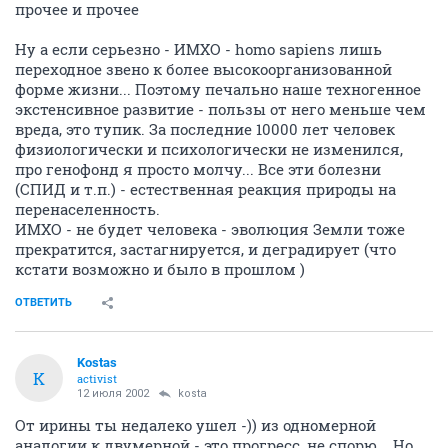
прочее и прочее
Ну а если серьезно - ИМХО - homo sapiens лишь
переходное звено к более высокоорганизованной
форме жизни... Поэтому печально наше техногенное
экстенсивное развитие - пользы от него меньше чем
вреда, это тупик. За последние 10000 лет человек
физиологически и психологически не изменился,
про генофонд я просто молчу... Все эти болезни
(СПИД и т.п.) - естественная реакция природы на
перенаселенность.
ИМХО - не будет человека - эволюция Земли тоже
прекратится, застагнируется, и деградирует (что
кстати возможно и было в прошлом )
ОТВЕТИТЬ
Kostas
K
activist
12 июля 2002
kosta
От ирины ты недалеко ушел -)) из одномерной
аналогии к двумерной - это прогресс, не спорю... Но