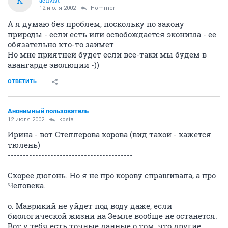
K
activist
12 июля 2002
Hommer
А я думаю без проблем, поскольку по закону
природы - если есть или освобождается экониша - ее
обязательно кто-то займет
Но мне приятней будет если все-таки мы будем в
авангарде эволюции -))
ОТВЕТИТЬ
Анонимный пользователь
12 июля 2002
kosta
Ирина - вот Стеллерова корова (вид такой - кажется
тюлень)
-----------------------------------------
Скорее дюгонь. Но я не про корову спрашивала, а про
Человека.
о. Маврикий не уйдет под воду даже, если
биологической жизни на Земле вообще не останется.
Вот у тебя есть точные данные о том, что другие