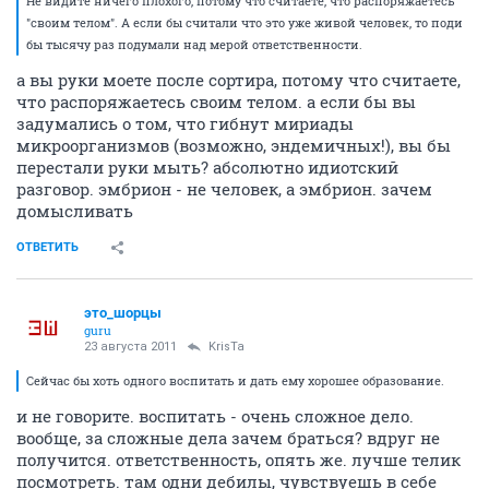
Не видите ничего плохого, потому что считаете, что распоряжаетесь
"своим телом". А если бы считали что это уже живой человек, то поди
бы тысячу раз подумали над мерой ответственности.
а вы руки моете после сортира, потому что считаете,
что распоряжаетесь своим телом. а если бы вы
задумались о том, что гибнут мириады
микроорганизмов (возможно, эндемичных!), вы бы
перестали руки мыть? абсолютно идиотский
разговор. эмбрион - не человек, а эмбрион. зачем
домысливать
ОТВЕТИТЬ
это_шорцы
guru
23 августа 2011
KrisTa
Сейчас бы хоть одного воспитать и дать ему хорошее образование.
и не говорите. воспитать - очень сложное дело.
вообще, за сложные дела зачем браться? вдруг не
получится. ответственность, опять же. лучше телик
посмотреть. там одни дебилы, чувствуешь в себе