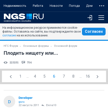
Недвижимость
Работа
Новости
Погода
Дом
На информационном ресурсе применяются cookie-
Согласен
файлы. Оставаясь на сайте, вы подтверждаете свое
согласие
на их использование.
НГС.Форум
Основные форумы
Основной форум
Плодить нищету или...
223251
754
1
...
4
5
6
7
8
...
16
Developer
D
guru
22 августа 2011
Elena10