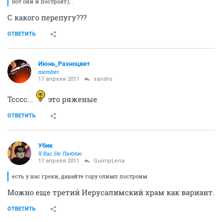
Вот они и построят:), .
С какого перепугу???
ОТВЕТИТЬ
Июнь_Разноцвет
member
17 апреля 2011
sandro
Тсссс...
это ряженые
ОТВЕТИТЬ
Убик
Я Вас Не Люблю
17 апреля 2011
GuimpLena
есть у нас греки, давайте гору олимп построим
Можно еще третий Иерусалимский храм как вариант.
ОТВЕТИТЬ