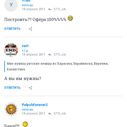
Утюг
У
veteran
18 апреля 2011
STS_sib
Построить?? Офёра 100%%%%
ОТВЕТИТЬ
vert
v.i.p.
18 апреля 2011
STS_sib
Мне нужны русские немцы из Карасука, Барабинска, Бурятии,
Казахстана.
А вы им нужны?
ОТВЕТИТЬ
PalychForever2
veteran
18 апреля 2011
STS_sib
Баян!!!!