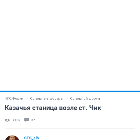
НГС.Форум
Основные форумы
Основной форум
Казачья станица возле ст. Чик
7762
37
STS_sib