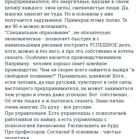
предпринимателя, это энергичные, идущие к своей
цели(у каждого- своя цель), смекалистые люди. Да,
многих заносит не туда. Но в основном у них
получается задуманное. Примеров этому полно. Те
же 90-е можно вспомнить...
"Специальное образование" , не обязательно
экономическое - позволяет быстрее и с
наименьшими рисками построить УСПЕШНОЕ дело,
хотя, можно и без него, я про это, собственно и хотела
сказать. Особенно касается производственников.
Например : человек хорошо знает швейное
производство. Чем он скорее всего займется выйдя "в
свободное плавание?" Проавильно, швейкой! Хотя ,
если человек, да еще русский, чувствует в себе силы
настоящего предпринимателя, он может заниматься
чем угодно и очень даже успешно. Вот. собственно...
Об этих людях я и пыталась сказать. Знаю лично
очень многих. По духу - все русские.
Про управленцев. Есть управленцы с психологией
работников по найму, а есть управленцы с
психологией бизнесмена. Расписывать не буду.
Про профессоров. Согласна! В основном - чистые
теоретики.