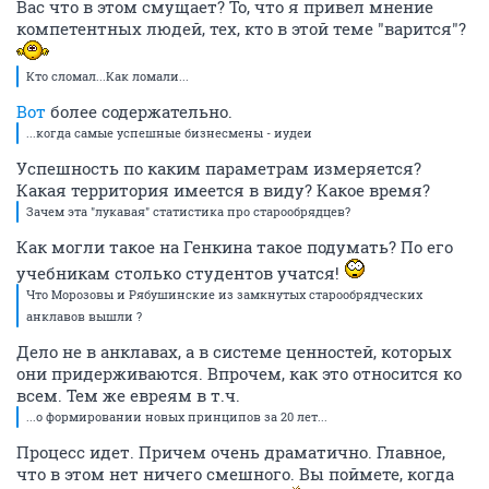
Вас что в этом смущает? То, что я привел мнение
компетентных людей, тех, кто в этой теме "варится"?
Кто сломал...Как ломали...
Вот
более содержательно.
...когда самые успешные бизнесмены - иудеи
Успешность по каким параметрам измеряется?
Какая территория имеется в виду? Какое время?
Зачем эта "лукавая" статистика про старообрядцев?
Как могли такое на Генкина такое подумать? По его
учебникам столько студентов учатся!
Что Морозовы и Рябушинские из замкнутых старообрядческих
анклавов вышли ?
Дело не в анклавах, а в системе ценностей, которых
они придерживаются. Впрочем, как это относится ко
всем. Тем же евреям в т.ч.
...о формировании новых принципов за 20 лет...
Процесс идет. Причем очень драматично. Главное,
что в этом нет ничего смешного. Вы поймете, когда