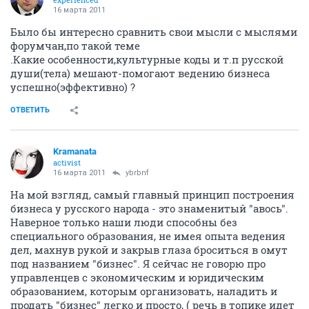
16 марта 2011
Было бы интересно сравнить свои мысли с мыслями
форумчан,по такой теме
.Какие особенности,культурные коды и т.п русской
души(тела) мешают-помогают ведению бизнеса
успешно(эффективно) ?
ОТВЕТИТЬ
Kramanata
activist
16 марта 2011
ybrbnf
На мой взгляд, самый главный принцип построения
бизнеса у русского народа - это знаменитый "авось".
Наверное только наши люди способны без
специального образования, не имея опыта ведения
дел, махнув рукой и закрыв глаза броситься в омут
под названием "бизнес". Я сейчас не говорю про
управленцев с экономическим и юридическим
образованием, которым организовать, наладить и
продать "бизнес" легко и просто, ( речь в топике идет