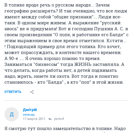
В топике вроде речь о русском народе... Зачем
географию расширять? И так очевидно, что все люди
имеют между собой "общие признаки"... Люди все-
таки. В одном мире живем. А выражение "русский
авось" не я придумала! Вот и господин Пушкин А. С. в
своем произведении "О попе, и работнике его Балде" с
этим выражением в свое время отметился. Кстати...
! Подходящий пример для этого топика. Кто хочет,
может порассуждать, в контексте нашего времени.
А 90-е .... Я очень хорошо помню то время.
Заниматься "бизнесом" тогда ЖИЗНЬ заставляла. А
что делать, когда работы нет, а детей поднимать
надо, жрать, знаете ли охота. Вот тогда и понятно
становилось - кто "Балда" , а кто "поп" в этой жизни.
ОТВЕТИТЬ
Дмiтрiй
Д
veteran
17 марта 2011
ybrbnf
Я смотрю тут пошло замешательство в топике. Надо