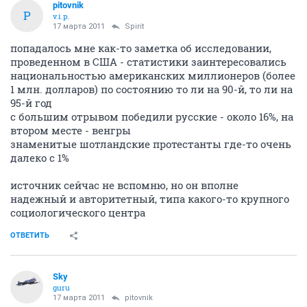
pitovnik
P
v.i.p.
17 марта 2011
Spirit
попадалось мне как-то заметка об исследовании,
проведенном в США - статистики заинтересовались
национальностью американских миллионеров (более
1 млн. долларов) по состоянию то ли на 90-й, то ли на
95-й год
с большим отрывом победили русские - около 16%, на
втором месте - венгры
знаменитые шотландские протестанты где-то очень
далеко с 1%
источник сейчас не вспомню, но он вполне
надежный и авторитетный, типа какого-то крупного
социологического центра
ОТВЕТИТЬ
Sky
guru
17 марта 2011
pitovnik