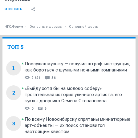
ОТВЕТИТЬ
НГС.Форум
Основные форумы
Основной форум
ТОП 5
Послушал музыку — получил штраф: инструкция,
1
как бороться с шумными ночными компаниями
2 691
36
«Выйду хотя бы на молоко соберу»:
2
трогательная история уличного артиста, его
куклы-дворника Семена Степановича
0
6
По всему Новосибирску спрятаны миниатюрные
3
арт-объекты — их поиск становится
настоящим квестом