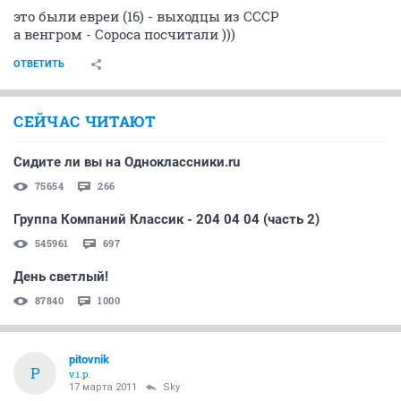
это были евреи (16) - выходцы из СССР
а венгром - Сороса посчитали )))
ОТВЕТИТЬ
СЕЙЧАС ЧИТАЮТ
Сидите ли вы на Одноклассники.ru
75654
266
Группа Компаний Классик - 204 04 04 (часть 2)
545961
697
День светлый!
87840
1000
pitovnik
P
v.i.p.
17 марта 2011
Sky