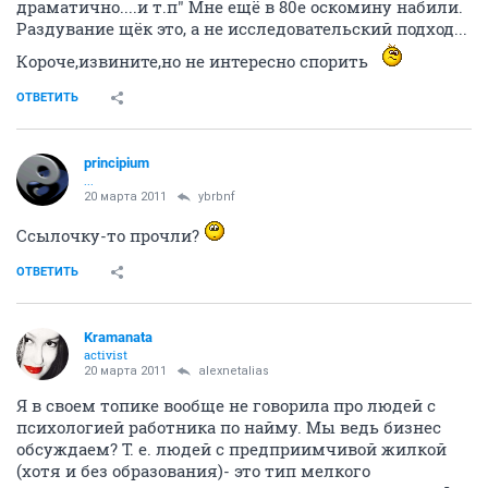
драматично....и т.п" Мне ещё в 80е оскомину набили.
Раздувание щёк это, а не исследовательский подход...
Короче,извините,но не интересно спорить
ОТВЕТИТЬ
principium
...
20 марта 2011
ybrbnf
Ссылочку-то прочли?
ОТВЕТИТЬ
Kramanata
activist
20 марта 2011
alexnetalias
Я в своем топике вообще не говорила про людей с
психологией работника по найму. Мы ведь бизнес
обсуждаем? Т. е. людей с предприимчивой жилкой
(хотя и без образования)- это тип мелкого