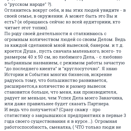
о "русском народе" ?).
Оглянитесь вокруг себя, и вы этих людей увидите - в
своей семье, в окружении. А может быть это Вы и
есть? (я обращаюсь сейчас ко всей аудиториии, кто
читает этот топик).
По роду своей деятельности я сталкиваюсь с
огромным количеством людей со своим Делом. Ведь
за каждой сделанной мной вывеской, банером. и т.д.
кроется Душа , пусть сначала маленького, всего- то
размером 40 х 50 см, но любимого Дела, - с любовно
выбранным названием, с режимом работы зачастую
"до последнего киента" и "круглосуточно". Я знаю
Истории и События многих бизнесов, искренне
радуюсь тому, что большинство развивается,
расширяется,а количество и размер вывесок
становится больше, что меня, как производителя,
радует не меньше, чем Успех Дела моего Заказчика,
или даже правильнее будет сказать Партнера.
И ведь что получается? (Сразу скажу - про
статистику о закрывшихся предприятиях в первые 3
года своего существования я в курсе...). Огромная
работоспособность, смекалка, ( ЧТО только люди не