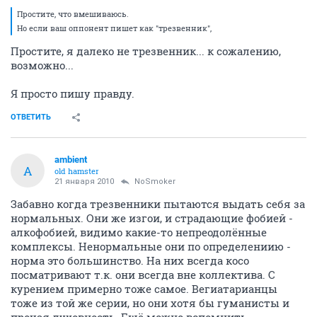
Простите, что вмешиваюсь.
Но если ваш оппонент пишет как "трезвенник",
Простите, я далеко не трезвенник... к сожалению,
возможно...
Я просто пишу правду.
ОТВЕТИТЬ
ambient
A
old hamster
21 января 2010
NoSmoker
Забавно когда трезвенники пытаются выдать себя за
нормальных. Они же изгои, и страдающие фобией -
алкофобией, видимо какие-то непреодолённые
комплексы. Ненормальные они по определениию -
норма это большинство. На них всегда косо
посматривают т.к. они всегда вне коллектива. С
курением примерно тоже самое. Вегиатарианцы
тоже из той же серии, но они хотя бы гуманисты и