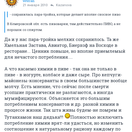
veteran
21 января 2010
Kazanova
- сохранилась пара-тройка, которые делают вполне сносное пиво
В Кемеровской обл. есть пивоварни, там действительно ПИВО, а не
порошок со спиртом.
Да и у нас пара-тройка мелких сохранилось. Та же
Хмельная Застава, Авиатор, Биерхоф на Восходе в
ресторане... Ценник повыше, но вполне приемлемый
для нечастого потребления....
А что касаемо химии в пиве - так она не только в
пиве - в иогурте, колбасе и даже сыре. Про кепчуги-
майонезы-консерванты в своем большинстве вообще
молчу. Есть мнение, что сейчас после смерти
усопшие практически не разлагаются, а иногда
мумифицируются. Объясняется это большим
потреблением консервантов и др. разной химии в
процессе жизни. Так шта живы будем-не помрем и
Тутанхамон наш дядька!!!
Полностью исключить
потребление химии врят-ли удасться, но изменить
соотношение к натуральному рациону каждому по