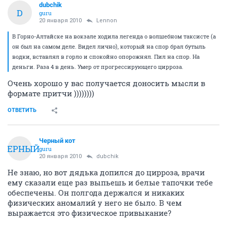
dubchik
D
guru
20 января 2010
Lennon
В Горно-Алтайске на вокзале ходила легенда о волшебном таксисте (а
он был на самом деле. Видел лично), который на спор брал бутыль
водки, вставлял в горло и спокойно опорожнял. Пил на спор. На
деньги. Раза 4 в день. Умер от прогрессирующего цирроза.
Очень хорошо у вас получается доносить мысли в
формате притчи ))))))))
ОТВЕТИТЬ
Черный кот
ЧЕРНЫЙ
guru
20 января 2010
dubchik
Не знаю, но вот дядька допился до цирроза, врачи
ему сказали еще раз выпьешь и белые тапочки тебе
обеспечены. Он полгода держался и никаких
физических аномалий у него не было. В чем
выражается это физическое привыкание?