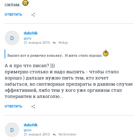
силам.
ОТВЕТИТЬ
dubchik
D
guru
21 января 2010
Nskyy
Выпил вот я рюмочку коньяку... И жить стало хорошо.
А я про что писал? )))
примерно столько и надо выпить - чтобы стало
хорошо ) дальше нужно пить тем, кто хочет
забыться, но снотворные препараты в данном случае
эффективней, либо тем у кого уже организм стал
толерантен к алкоголю...
ОТВЕТИТЬ
dubchik
D
guru
21 января 2010
NoSmoker