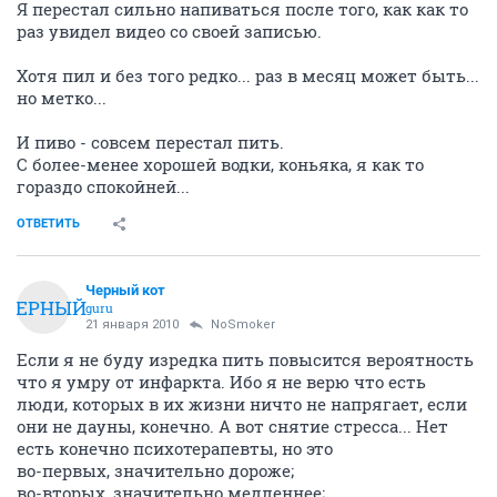
Я перестал сильно напиваться после того, как как то
раз увидел видео со своей записью.
Хотя пил и без того редко... раз в месяц может быть...
но метко...
И пиво - совсем перестал пить.
С более-менее хорошей водки, коньяка, я как то
гораздо спокойней...
ОТВЕТИТЬ
Черный кот
ЧЕРНЫЙ
guru
21 января 2010
NoSmoker
Если я не буду изредка пить повысится вероятность
что я умру от инфаркта. Ибо я не верю что есть
люди, которых в их жизни ничто не напрягает, если
они не дауны, конечно. А вот снятие стресса... Нет
есть конечно психотерапевты, но это
во-первых, значительно дороже;
во-вторых, значительно медленнее;