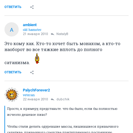
ОТВЕТИТЬ
ambient
A
old hamster
21 января 2010
NatalyB
Это кому как. Кто-то хочет быть монахом, а кто-то
наоборот во все тяжкие вплоть до полного
сатанизма.
ОТВЕТИТЬ
PalychForever2
veteran
22 января 2010
dubchik
Просто, к примеру, представьте. что бы было, если бы полностью
исчезло дешевое пиво?
Чтобы стали делать одуревшие массы, лишившиеся привычного
седатива, привычного средства притупляющего постоянную