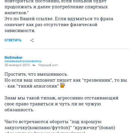
повторяться постоянно, если больной будет
продолжать и далее употребление спиртных
напитков."
Это по Вашей ссылке. Если вдуматься то фраза
означает как раз отсутствие физической
зависимости.
ОТВЕТИТЬ
NoSmoker
Анонимный пользователь
20 января 2010
Черный кот
Простите, что вмешиваюсь.
Но если ваш оппонент пишет как "трезвенник", то вы
- как "тихий алкоголик"
Знам мы такой типаж, агрессивно отстаивающий
свое право травиться и чуть ли не чужую
обязанность.
Часто встречаются обороты "под хорошую
закусочку(компаню/футбол)" "кружечку"(бокал)