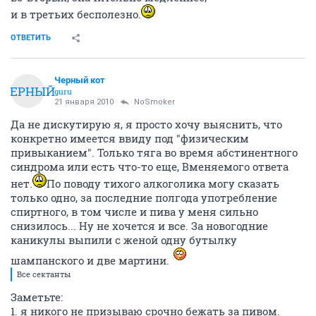
и в третьих бесполезно.
ОТВЕТИТЬ
Черный кот
ЧЕРНЫЙ
guru
21 января 2010
NoSmoker
Да не дискутирую я, я просто хочу выяснить, что
конкретно имеется ввиду под "физическим
привыканием". Только тяга во время абстинентного
синдрома или есть что-то еще, Вменяемого ответа
нет.
По поводу тихого алкоголика могу сказать
только одно, за последние полгода употребление
спиртного, в том числе и пива у меня сильно
снизилось... Ну не хочется и все. За новогодние
каникулы выпили с женой одну бутылку
шампанского и две мартини.
Все сектанты
Заметьте:
1. я никого не призываю срочно бежать за пивом.