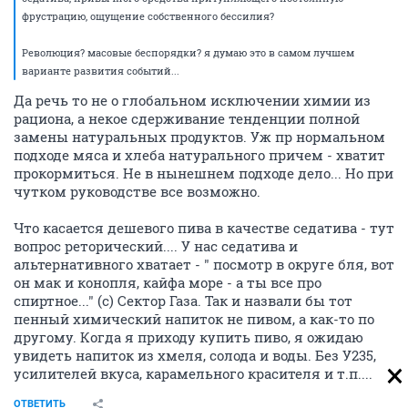
фрустрацию, ощущение собственного бессилия?
Революция? масовые беспорядки? я думаю это в самом лучшем
варианте развития событий...
Да речь то не о глобальном исключении химии из
рациона, а некое сдерживание тенденции полной
замены натуральных продуктов. Уж пр нормальном
подходе мяса и хлеба натурального причем - хватит
прокормиться. Не в нынешнем подходе дело... Но при
чутком руководстве все возможно.
Что касается дешевого пива в качестве седатива - тут
вопрос реторический.... У нас седатива и
альтернативного хватает - " посмотр в округе бля, вот
он мак и конопля, кайфа море - а ты все про
спиртное..." (с) Сектор Газа. Так и назвали бы тот
пенный химический напиток не пивом, а как-то по
другому. Когда я приходу купить пиво, я ожидаю
увидеть напиток из хмеля, солода и воды. Без У235,
усилителей вкуса, карамельного красителя и т.п....
ОТВЕТИТЬ