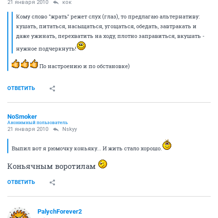
21 января 2010
кок
Кому слово "жрать" режет слух (глаз), то предлагаю альтернативу:
кушать, питаться, насыщаться, угощаться, обедать, завтракать и
даже ужинать, перехватить на ходу, плотно заправиться, вкушать -
нужное подчеркнуть!
По настроению и по обстановке)
ОТВЕТИТЬ
NoSmoker
Анонимный пользователь
21 января 2010
Nskyy
Выпил вот я рюмочку коньяку... И жить стало хорошо.
Коньячным воротилам
ОТВЕТИТЬ
PalychForever2