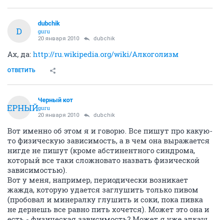
dubchik
D
guru
20 января 2010
dubchik
Ах, да:
http://ru.wikipedia.org/wiki/Алкоголизм
ОТВЕТИТЬ
Черный кот
ЧЕРНЫЙ
guru
20 января 2010
dubchik
Вот именно об этом я и говорю. Все пишут про какую-
то физическую зависимость, а в чем она выражается
нигде не пишут (кроме абстинентного синдрома,
который все таки сложновато назвать физической
зависимостью).
Вот у меня, например, периодически возникает
жажда, которую удается заглушить только пивом
(пробовал и минералку глушить и соки, пока пивка
не дернешь все равно пить хочется). Может это она и
есть - физическая зависимость? Может я уже алкаш