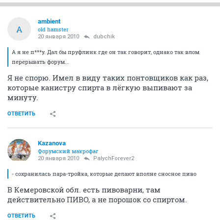
ambient
A
old hamster
20 января 2010
dubchik
А я не п***у. Дал бы пруфлинк где он так говорит, однако так влом
перерывать форум...
Я не спорю. Имел в виду таких понтовщиков как раз,
которые канистру спирта в лёгкую выпивают за
минуту.
ОТВЕТИТЬ
Kazanova
Форумский макрофаг
20 января 2010
PalychForever2
- сохранилась пара-тройка, которые делают вполне сносное пиво
В Кемеровской обл. есть пивоварни, там
действительно ПИВО, а не порошок со спиртом.
ОТВЕТИТЬ