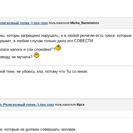
елигиозный топик :) про грех
пользователя
Micha_Burmistrov
ны, которы запрещено нарушать, и в любой религии есть грехи, которые
вершает, в любом случае только дело его СОВЕСТИ.
лати налоги и спи спокойно!"?
поводу не мучала?
ой тени, не убоюсь зла, потому что Ты со мною.
e: Религиозный топик :) про грех
пользователя
Ирга
хи, которые не должен совершать человек.