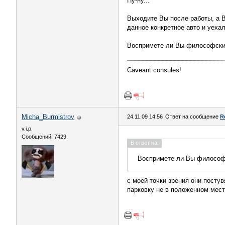
Ну-ну...
Выходите Вы после работы, а В
данное конкретное авто и уехал
Воспримете ли Вы философски, 
Caveant consules!
Micha_Burmistrov
24.11.09 14:56
Ответ на сообщение
R
v.i.p.
Сообщений: 7429
В ответ на:
Воспримете ли Вы философс
с моей точки зрения они постув
парковку не в положенном месте