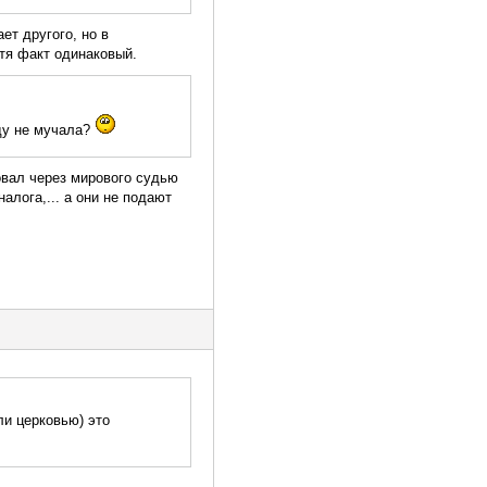
ет другого, но в
отя факт одинаковый.
ду не мучала?
овал через мирового судью
алога,... а они не подают
ли церковью) это