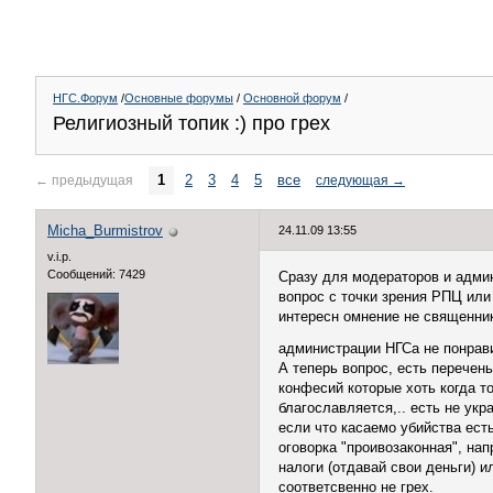
НГС.Форум
/
Основные форумы
/
Основной форум
/
Религиозный топик :) про грех
1
2
3
4
5
все
←
предыдущая
следующая
→
Micha_Burmistrov
24.11.09 13:55
v.i.p.
Сообщений: 7429
Сразу для модераторов и админи
вопрос с точки зрения РПЦ ил
интересн омнение не священник
администрации НГСа не понрави
А теперь вопрос, есть перечень
конфесий которые хоть когда т
благославляется,.. есть не укр
если что касаемо убийства есть
оговорка "проивозаконная", на
налоги (отдавай свои деньги) и
соответсвенно не грех.