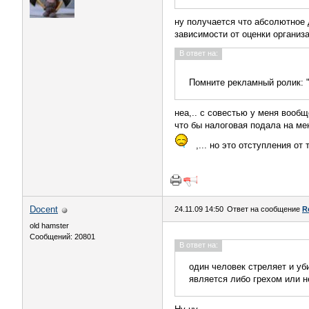
ну получается что абсолютное 
зависимости от оценки организ
В ответ на:
Помните рекламный ролик: "
неа,.. с совестью у меня вооб
что бы налоговая подала на мен
,... но это отступления от
Docent
24.11.09 14:50
Ответ на сообщение
R
old hamster
Сообщений: 20801
В ответ на:
один человек стреляет и уб
является либо грехом или н