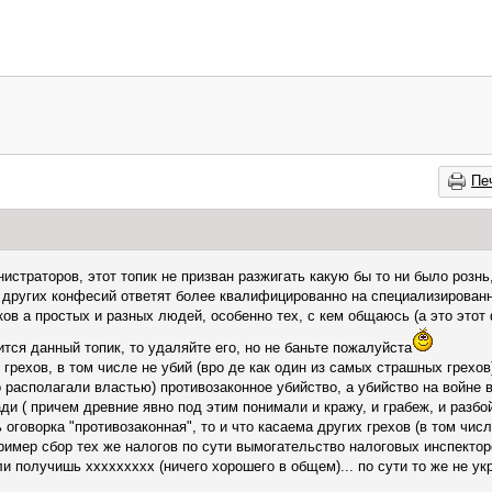
Пе
страторов, этот топик не призван разжигать какую бы то ни было рознь,
и других конфесий ответят более квалифицированно на специализирован
ов а простых и разных людей, особенно тех, с кем общаюсь (а это этот
тся данный топик, то удаляйте его, но не баньте пожалуйста
 грехов, в том числе не убий (вро де как один из самых страшных грехов
о располагали властью) противозаконное убийство, а убийство на войне 
ади ( причем древние явно под этим понимали и кражу, и грабеж, и разбой
 оговорка "противозаконная", то и что касаема других грехов (в том числ
пример сбор тех же налогов по сути вымогательство налоговых инспектор
ли получишь ххххххххх (ничего хорошего в общем)... по сути то же не укр