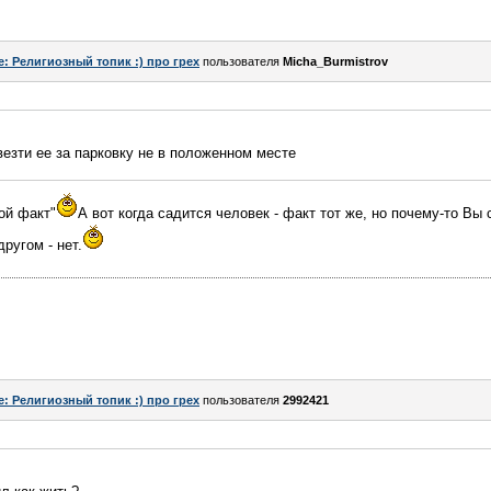
e: Религиозный топик :) про грех
пользователя
Micha_Burmistrov
везти ее за парковку не в положенном месте
гой факт"
А вот когда садится человек - факт тот же, но почему-то Вы 
ругом - нет.
e: Религиозный топик :) про грех
пользователя
2992421