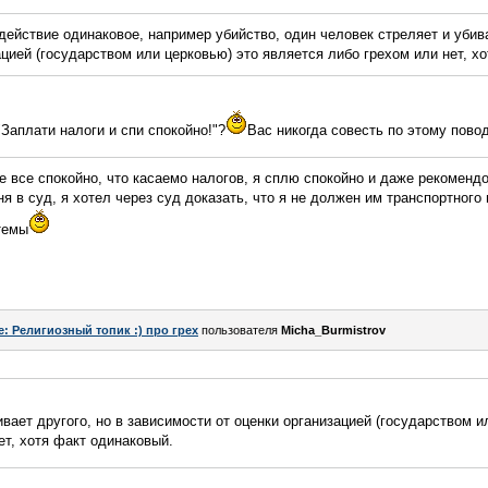
действие одинаковое, например убийство, один человек стреляет и убива
ацией (государством или церковью) это является либо грехом или нет, х
Заплати налоги и спи спокойно!"?
Вас никогда совесть по этому пово
ще все спокойно, что касаемо налогов, я сплю спокойно и даже рекоменд
я в суд, я хотел через суд доказать, что я не должен им транспортного н
 темы
e: Религиозный топик :) про грех
пользователя
Micha_Burmistrov
ивает другого, но в зависимости от оценки организацией (государством и
ет, хотя факт одинаковый.