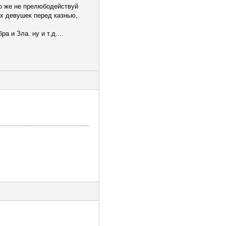
то же не прелюбодействуй
х девушек перед казнью,
а и Зла. ну и т.д....