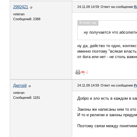
2992421
24.11.09 14:59
Ответ на сообщение
R
veteran
Сообщений: 2388
В ответ на:
ну получается что абсолют
ну да, действо то одно, контекс
именно поэтому "всякая власть 
от бога или нет - не столь важн
Дмiтрiй
24.11.09 14:59
Ответ на сообщение
Р
veteran
Сообщений: 1181
Добро и зло есть в каждом в ка
Законы же написаны кем то кто
И то и религии и законы прид
Поэтому связи между понятием 