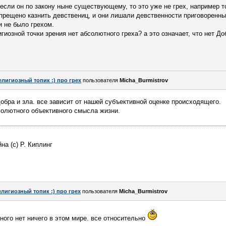
 если он по закону ныне существующему, то это уже не грех, например 
прещено казнить девствениц, и они лишали девственности приговоренны
и не было грехом.
иозной точки зрения нет абсолютного греха? а это означает, что нет Добр
елигиозный топик :) про грех
пользователя
Micha_Burmistrov
добра и зла. все зависит от нашей субъективной оценке происходящего.
бсолютного объективного смысла жизни.
а (с) Р. Киплинг
елигиозный топик :) про грех
пользователя
Micha_Burmistrov
ного нет ничего в этом мире. все относительно