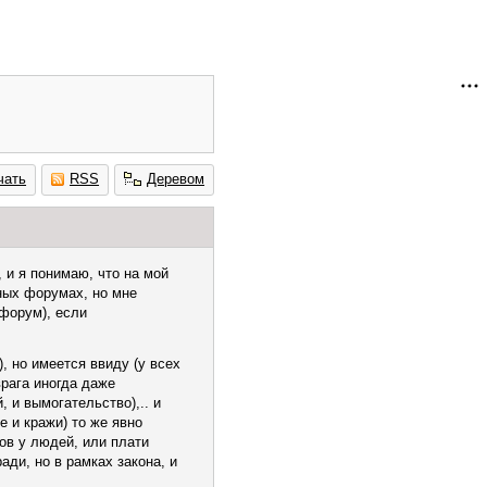
чать
RSS
Деревом
 и я понимаю, что на мой
ных форумах, но мне
 форум), если
), но имеется ввиду (у всех
врага иногда даже
, и вымогательство),.. и
е и кражи) то же явно
ов у людей, или плати
ади, но в рамках закона, и