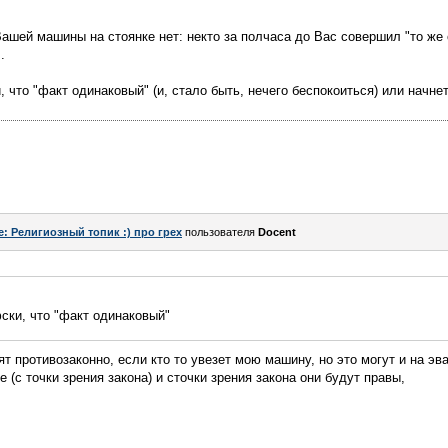
ашей машины на стоянке нет: некто за полчаса до Вас совершил "то же 
.
что "факт одинаковый" (и, стало быть, нечего беспокоиться) или начнет
e: Религиозный топик :) про грех
пользователя
Docent
ки, что "факт одинаковый"
ят противозаконно, если кто то увезет мою машину, но это могут и на эва
 (с точки зрения закона) и сточки зрения закона они будут правы,