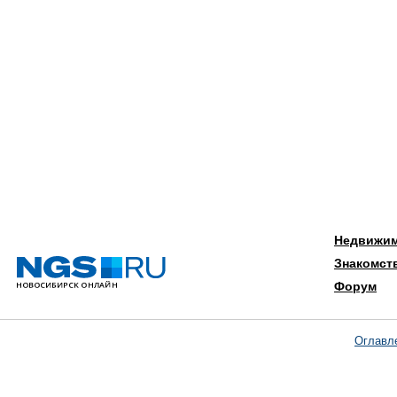
Недвижи
Знакомст
Форум
Оглавл