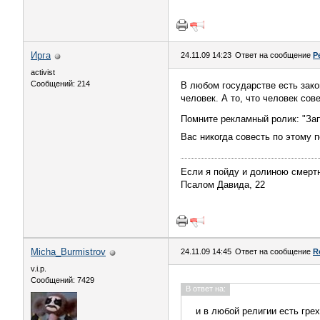
Ирга
24.11.09 14:23
Ответ на сообщение
Р
activist
Сообщений: 214
В любом государстве есть зако
человек. А то, что человек со
Помните рекламный ролик: "Зап
Вас никогда совесть по этому 
Если я пойду и долиною смертн
Псалом Давида, 22
Micha_Burmistrov
24.11.09 14:45
Ответ на сообщение
R
v.i.p.
Сообщений: 7429
В ответ на:
и в любой религии есть гре