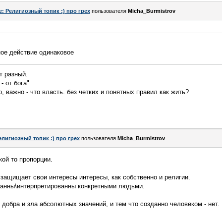
e: Религиозный топик :) про грех
пользователя
Micha_Burmistrov
ное действие одинаковое
т разный.
- от бога"
о, важно - что власть. без четких и понятных правил как жить?
елигиозный топик :) про грех
пользователя
Micha_Burmistrov
кой то пропорции.
 защищает свои интересы интересы, как собственно и религии.
уманны\интерпретированны конкретными людьми.
добра и зла абсолютных значений, и тем что созданно человеком - нет.