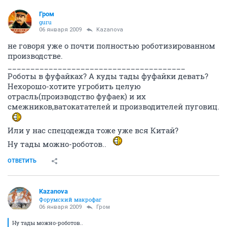
Гром
guru
06 января 2009
Kazanova
не говоря уже о почти полностью роботизированном
производстве.
_______________________________________
Роботы в фуфайках? А куды тады фуфайки девать?
Нехорошо-хотите угробить целую
отрасль(производство фуфаек) и их
смежников,ватокатателей и производителей пуговиц.
Или у нас спецодежда тоже уже вся Китай?
Ну тады можно-роботов..
ОТВЕТИТЬ
Kazanova
Форумский макрофаг
06 января 2009
Гром
Ну тады можно-роботов..