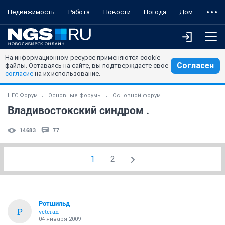
Недвижимость
Работа
Новости
Погода
Дом
На информационном ресурсе применяются cookie-
Согласен
файлы. Оставаясь на сайте, вы подтверждаете свое
согласие
на их использование.
НГС.Форум
Основные форумы
Основной форум
Владивостокский синдром .
14683
77
1
2
Ротшильд
Р
veteran
04 января 2009