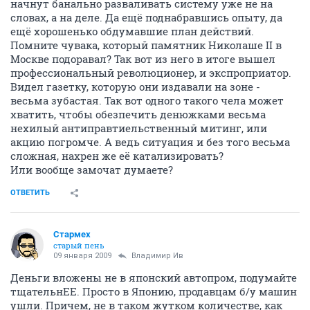
начнут банально разваливать систему уже не на
словах, а на деле. Да ещё поднабравшись опыту, да
ещё хорошенько обдумавшие план действий.
Помните чувака, который памятник Николаше II в
Москве подоравал? Так вот из него в итоге вышел
профессиональный революционер, и экспроприатор.
Видел газетку, которую они издавали на зоне -
весьма зубастая. Так вот одного такого чела может
хватить, чтобы обезпечить денюжками весьма
нехилый антиправтиельственный митинг, или
акцию погромче. А ведь ситуация и без того весьма
сложная, нахрен же её катализировать?
Или вообще замочат думаете?
ОТВЕТИТЬ
Стармех
старый пень
09 января 2009
Владимир Ив
Деньги вложены не в японский автопром, подумайте
тщательнЕЕ. Просто в Японию, продавцам б/у машин
ушли. Причем, не в таком жутком количестве, как