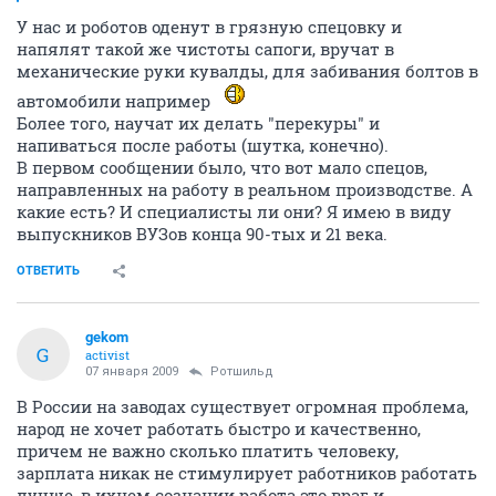
У нас и роботов оденут в грязную спецовку и
напялят такой же чистоты сапоги, вручат в
механические руки кувалды, для забивания болтов в
автомобили например
Более того, научат их делать "перекуры" и
напиваться после работы (шутка, конечно).
В первом сообщении было, что вот мало спецов,
направленных на работу в реальном производстве. А
какие есть? И специалисты ли они? Я имею в виду
выпускников ВУЗов конца 90-тых и 21 века.
ОТВЕТИТЬ
gekom
G
activist
07 января 2009
Ротшильд
В России на заводах существует огромная проблема,
народ не хочет работать быстро и качественно,
причем не важно сколько платить человеку,
зарплата никак не стимулирует работников работать
лучше, в ихнем сознании работа это враг и