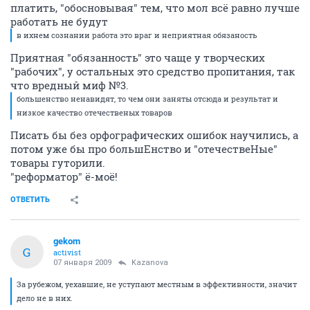
платить, "обосновывая" тем, что мол всё равно лучше
работать не будут
в ихнем сознании работа это враг и неприятная обязаность
Приятная "обязанность" это чаще у творческих
"рабочих", у остальных это средство пропитания, так
что вредный миф №3.
большенство ненавидят, то чем они заняты отсюда и результат и
низкое качество отечественых товаров
Писать бы без орфографических ошибок научились, а
потом уже бы про большЕнство и "отечествеНые"
товары гуторили.
"реформатор" ё-моё!
ОТВЕТИТЬ
gekom
G
activist
07 января 2009
Kazanova
За рубежом, уехавшие, не уступают местным в эффективности, значит
дело не в них.