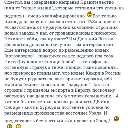
Сдается, вы совершенно неправы! Правительство
(или те "серые мыши", которые готовили эту хрень на
подпись) - очень квалифицированно!
Вот только
никогда не озвучат размер отката от ТАЗа и прочего
Росавтохлама, от буржуйских компаний, строящих
новые заводы у нас, от продавцов новых иномарок.
Нехилое лобби, как думаете? Им Дальний Восток
абсолютно до лампочки, у них там интересов нет.
Еще интересный вопрос по размещению новых
"автозаводов" - практически все подгреб под себя
Питер (ну коли в столице "свои" - то и пофиг на
остальную страну), а те же японцы тоже довольны,
ибо прекрасно понимают, что новые Камри в России
не будут продаваться, как горячие пирожки, ибо
машина бизнес-класса, а не "народная". Так что
строили с прицелом экспорта в Европу, поскольку
рабсила у нас дешевле тех же турок германских... А
хотели бы столичные крысы развивать ДВ или
Сибирь - могли буржуям поставить условие по
размещению производства восточнее Урала. И
предоставить бесплатный ж/д провоз на Запад!