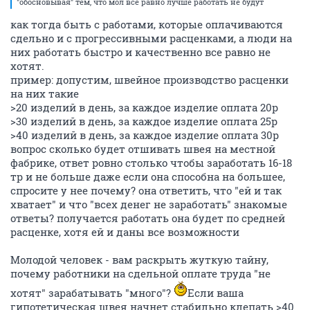
"обосновывая" тем, что мол всё равно лучше работать не будут
как тогда быть с работами, которые оплачиваются
сдельно и с прогрессивными расценками, а люди на
них работать быстро и качественно все равно не
хотят.
пример: допустим, швейное производство расценки
на них такие
>20 изделий в день, за каждое изделие оплата 20р
>30 изделий в день, за каждое изделие оплата 25р
>40 изделий в день, за каждое изделие оплата 30р
вопрос сколько будет отшивать швея на местной
фабрике, ответ ровно столько чтобы заработать 16-18
тр и не больше даже если она способна на большее,
спросите у нее почему? она ответить, что "ей и так
хватает" и что "всех денег не заработать" знакомые
ответы? получается работать она будет по средней
расценке, хотя ей и даны все возможности
Молодой человек - вам раскрыть жуткую тайну,
почему работники на сдельной оплате труда "не
хотят" зарабатывать "много"?
Если ваша
гипотетическая швея начнет стабильно клепать >40