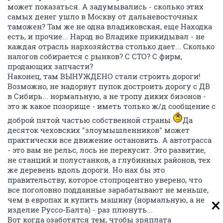
может показаться. А задумывались - сколько этих
самых денег ушло в Москву от дальневосточных
таможен? Там же не одна владиковская, еще Находка
есть, и прочие... Народ во Владике прикидывал - не
каждая отрасль нархозяйства столько дает... Сколько
налогов собирается с рынков? С СТО? С фирм,
продающих запчасти?
Наконец, там ВЫНУЖДЕНО стали строить дороги!
Возможно, не надорвут пупок достроить дорогу с ДВ
в Сибирь... нормальную, а не тропу диких бизонов -
это ж какое позорище - иметь только ж/д сообщение с
доброй пятой частью собственной страны
Да
десяток чеховских "злоумышленников" может
практически все движение остановить. А автотрасса
- это вам не рельс, лось не перекусит. Это развитие,
не станций и полустанков, а глубинных районов, тех
же деревень вдоль дороги. Но нах бы это
правительству, которое стопроцентно уверено, что
все поголовно подданные зарабатывают не меньше,
чем в европах и купить машину (нормальную, а не
изделие Руссо-Балта) - раз плюнуть...
Вот когда озаботятся тем, чтобы зряплата