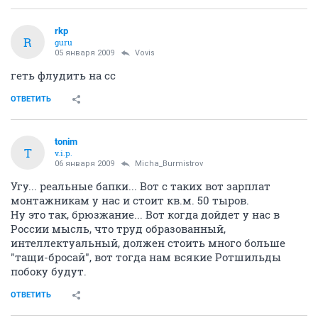
rkp
R
guru
05 января 2009
Vovis
геть флудить на сс
ОТВЕТИТЬ
tonim
T
v.i.p.
06 января 2009
Micha_Burmistrov
Угу... реальные бапки... Вот с таких вот зарплат
монтажникам у нас и стоит кв.м. 50 тыров.
Ну это так, брюзжание... Вот когда дойдет у нас в
России мысль, что труд образованный,
интеллектуальный, должен стоить много больше
"тащи-бросай", вот тогда нам всякие Ротшильды
побоку будут.
ОТВЕТИТЬ