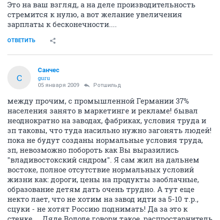
Это на ваш взгляд, а на деле производительность
стремится к нулю, а вот желание увеличения
зарплаты к бесконечности....
ОТВЕТИТЬ
Санчес
С
guru
05 января 2009
Ротшильд
между прочим, с промышленной Германии 37%
населения занято в маркетинге и рекламе! бывал
неоднократно на заводах, фабриках, условия труда и
зп таковы, что туда насильно нужно загонять людей!
пока не будут созданы нормальные условия труда,
зп, невозможно побороть как Вы выразились
"владивостокский сндром". Я сам жил на дальнем
востоке, полное отсутствие нормальных условий
жизни как: дороги, цены на продукты заоблачные,
образование детям дать очень трудно. А тут еще
некто лает, что не хотим на завод идти за 5-10 т.р.,
сцуки - не хотят Россию поднимать! Да за это к
стенке.... Дяде Володе говори такое, распростарнитель