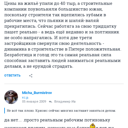
Цены на жильё упали до 40 тыр, а строительные
компании поувольняли большинство южан,
поскольку строители так вцепились зубами в
рабочие места, что пьянки и шаляй-валяй
прекратились. Сейчас работяга за свою тридцатку
пашет реально - а ведь ещё недавно и за полтинник
не особо напрягались. И хотя две трети
застройщиков свернули свою деятельность -
динамика в строительстве в Питере положительная.
Безработица и голод это та самая реальная сила
способная заставить людей заниматься реальными
делами, а не ерундой страдать.
ОТВЕТИТЬ
Micha_Burmistrov
v.i.p.
05 января 2009
Владимир Ив
Не всё так плохо. Кризис сейчас многих заставит заняться делом.
да нет... .просто реальным рабочим потихоньку
начинают платить нормальные бапки
и тот же