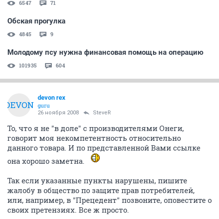
6547
71
Обская прогулка
4845
9
Молодому псу нужна финансовая помощь на операцию
101935
604
devon rex
DEVON
guru
26 ноября 2008
SteveR
То, что я не "в доле" с производителями Онеги,
говорит моя некомпетентность относительно
данного товара. И по представленной Вами ссылке
она хорошо заметна.
Так если указанные пункты нарушены, пишите
жалобу в общество по защите прав потребителей,
или, например, в "Прецедент" позвоните, оповестите о
своих претензиях. Все ж просто.