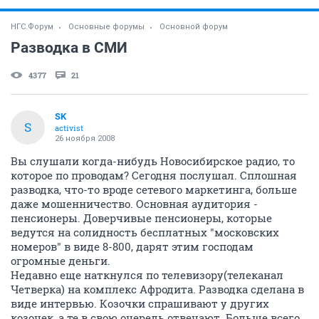
НГС.Форум
Основные форумы
Основной форум
Разводка в СМИ
4377
21
SK
S
activist
26 ноября 2008
Вы слушали когда-нибудь Новосибирское радио, то
которое по проводам? Сегодня послушал. Сплошная
разводка, что-то вроде сетевого маркетинга, больше
даже мошенничество. Основная аудитория -
пенсионеры. Доверчивые пенсионеры, которые
ведутся на солидность бесплатных "московских
номеров" в виде 8-800, дарят этим господам
огромные деньги.
Недавно еще наткнулся по телевизору(телеканал
Четверка) на комплекс Афродита. Разводка сделана в
виде интервью. Козочки спрашивают у других
козочек, а те в свою очередь отвечают. Больше всего,