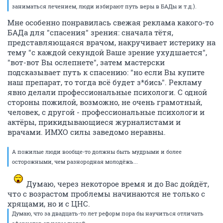
заниматься лечением, люди избирают путь веры в БАДы и т.д.).
Мне особенно понравилась свежая реклама какого-то
БАДа для "спасения" зрения: сначала тётя,
представляющаяся врачом, накручивает истерику на
тему "с каждой секундой Ваше зрение ухудшается",
"вот-вот Вы ослепнете", затем мастерски
подсказывает путь к спасению: "но если Вы купите
наш препарат, то тогда всё будет з*бись". Рекламу
явно делали профессиональные психологи. С одной
стороны пожилой, возможно, не очень грамотный,
человек, с другой - профессиональные психологи и
актёры, прикидывающиеся журналистами и
врачами. ИМХО силы заведомо неравны.
А пожилые люди вообще-то должны быть мудрыми и более
осторожными, чем разнородная молодёжь...
Думаю, через некоторое время и до Вас дойдёт,
что с возрастом проблемы начинаются не только с
хрящами, но и с ЦНС.
Думаю, что за двадцать-то лет реформ пора бы научиться отличать