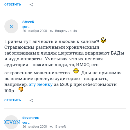
ОТВЕТИТЬ
SteveR
S
guru
26 ноября 2008
Владимир Ив
Причём тут алчность и любовь к халяве?!
Страдающим различными хроническими
заболеваниями людям шарлатаны впаривают БАДы
и чудо-аппараты. Учитывая что их целевая
аудитория - пожилые люди, то, ИМХО, это
откровенное мошенничество.
Да и не принимая
во внимание целевую аудиторию - впаривать,
например,
эту неонку
за 6200р при себестоимости
100р...
ОТВЕТИТЬ
devon rex
DEVON
guru
26 ноября 2008
SteveR