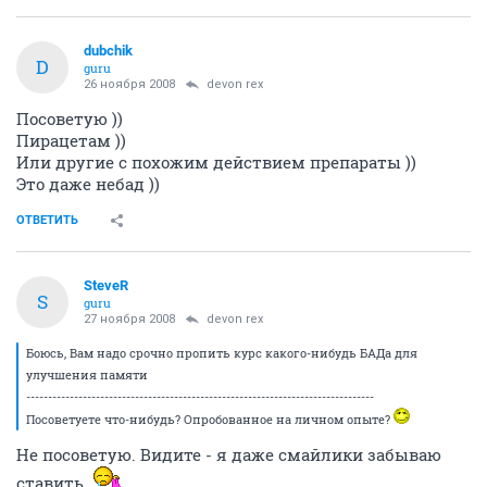
dubchik
D
guru
26 ноября 2008
devon rex
Посоветую ))
Пирацетам ))
Или другие с похожим действием препараты ))
Это даже небад ))
ОТВЕТИТЬ
SteveR
S
guru
27 ноября 2008
devon rex
Боюсь, Вам надо срочно пропить курс какого-нибудь БАДа для
улучшения памяти
--------------------------------------------------------------------------------
Посоветуете что-нибудь? Опробованное на личном опыте?
Не посоветую. Видите - я даже смайлики забываю
ставить.