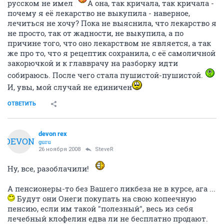
русском не имел
А она, так кричала, так кричала -
почему я её лекарство не выкупила - наверное,
лечиться не хочу? Пока не выяснила, что лекарство я
не просто, так от жадности, не выкупила, а по
причине того, что оно лекарством не является, а так
же про то, что я рецептик сохранила, с её самоличной
закорючкой и к главврачу на разборку идти
собираюсь. После чего стала пушистой-пушистой.
И, увы, мой случай не единичен
ОТВЕТИТЬ
devon rex
DEVON
guru
26 ноября 2008
SteveR
Ну, все, разоблачили!
А пенсионеры-то без Вашего ликбеза не в курсе, ага ...
Будут они Онеги покупать на свою копеечную
пенсию, если им такой "полезный", весь из себя
лечебный клофелин едва ли не бесплатно продают.