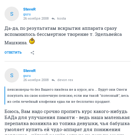
SteveR
S
guru
26 ноября 2008
kosta
Да-да, по результатам вскрытия аппарата сразу
вспомнилось бессмертное творение т. Эдельвейса
Машкина.
ОТВЕТИТЬ
SteveR
S
guru
26 ноября 2008
devon rex
пенсионеры-то без Вашего ликбеза не в курсе, ага ... Будут они Онеги
покупать на свою копеечную пенсию, если им такой "полезный", весь
из себя лечебный клофелин едва ли не бесплатно продают.
Боюсь, Вам надо срочно пропить курс какого-нибудь
БАДа для улучшения памяти - ведь наша маленькая
перепалка возникла из топика девушки, чья бабушка
умоляет купить ей чудо-аппарат для понижения