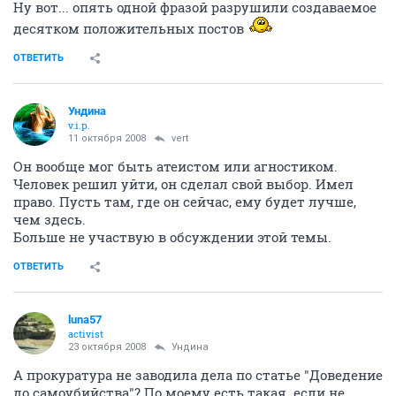
Ну вот... опять одной фразой разрушили создаваемое
десятком положительных постов
ОТВЕТИТЬ
Ундина
v.i.p.
11 октября 2008
vert
Он вообще мог быть атеистом или агностиком.
Человек решил уйти, он сделал свой выбор. Имел
право. Пусть там, где он сейчас, ему будет лучше,
чем здесь.
Больше не участвую в обсуждении этой темы.
ОТВЕТИТЬ
luna57
activist
23 октября 2008
Ундина
А прокуратура не заводила дела по статье "Доведение
до самоубийства"? По моему есть такая..если не