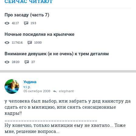
СЕЙЧАС ЧИТАЮТ
Про засаду (часть 7)
4117
193
Ночные посиделке на крылечке
117414
1000
Внимание девушек (и не очень) к трем деталям
2820
27
Ундина
v.i.p.
05 октября 2008
elephant
у человека был выбор, или забрать у дед канистру да
сдать его в милицию, или снять сенсационные
кадры!!
__________________________________
Ну конечно, только милиции ему не хватало... Тоже
мне, решение вопроса...