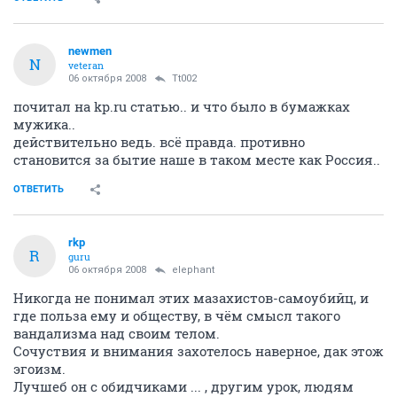
newmen
N
veteran
06 октября 2008
Tt002
почитал на kp.ru статью.. и что было в бумажках
мужика..
действительно ведь. всё правда. противно
становится за бытие наше в таком месте как Россия..
ОТВЕТИТЬ
rkp
R
guru
06 октября 2008
elephant
Никогда не понимал этих мазахистов-самоубийц, и
где польза ему и обществу, в чём смысл такого
вандализма над своим телом.
Сочуствия и внимания захотелось наверное, дак этож
эгоизм.
Лучшеб он с обидчиками ... , другим урок, людям