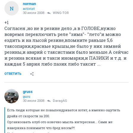
norman
N
activist
30 июля 2008
WING-TOR
+1
Согласен ,но не в резине дело ,а в ГОЛОВЕ,нужно
вовремя переключить реле "зима"- "лето"и можно
ездить и на лысой резине,впомните раньше 5,6
таксопарки,красные крышы,не было у них зимней
резины,и аварий с таксистами было меньше.А сейчас
и резина всякая и такси иномарки,и ПАЗИКИ и т.д. и
каждая 5 аврия либо пазик либо таксит ...
ОТВЕТИТЬ
gruss
guru
30 июля 2008
DaragAS
Есть люди которые не повыпендриватся хотят, а именно ощутить
драйв от скорости за 200.
Организовать клуб-это конечно мысль интересная... Сами же
наверняка понимаете что бред несем?!!