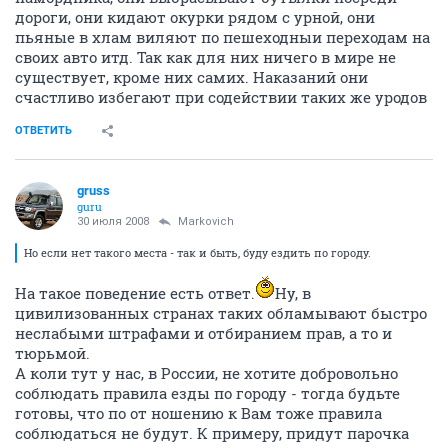
дороги, они кидают окурки рядом с урной, они
пьяные в хлам виляют по пешеходныи переходам на
своих авто итд. Так как для них ничего в мире не
существует, кроме них самих. Наказаний они
счастливо избегают при содействии таких же уродов
ОТВЕТИТЬ
gruss
guru
30 июля 2008
Markovich
Но если нет такого места - так и быть, буду ездить по городу.
На такое поведение есть ответ.
Ну, в
цивилизованных странах таких обламывают быстро
неслабыми штрафами и отбиранием прав, а то и
тюрьмой.
А коли тут у нас, в России, не хотите добровольно
соблюдать правила езды по городу - тогда будьте
готовы, что по от ношению к Вам тоже правила
соблюдаться не будут. К примеру, придут парочка