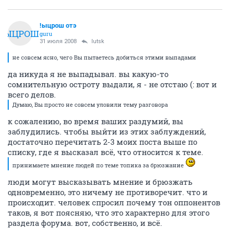
!ыцрош отэ
!ЫЦРОШ
guru
31 июля 2008
lutsk
не совсем ясно, чего Вы пытаетесь добиться этими выпадами
да никуда я не выпадывал. вы какую-то
сомнительную остроту выдали, я - не отстаю (: вот и
всего делов.
Думаю, Вы просто не совсем уловили тему разговора
к сожалению, во время ваших раздумий, вы
заблудились. чтобы выйти из этих заблуждений,
достаточно перечитать 2-3 моих поста выше по
списку, где я высказал всё, что относится к теме.
принимаете мнение людей по теме топика за брюзжание
люди могут высказывать мнение и брюзжать
одновременно, это ничему не противоречит. что и
происходит. человек спросил почему тон оппонентов
таков, я вот поясняю, что это характерно для этого
раздела форума. вот, собственно, и всё.