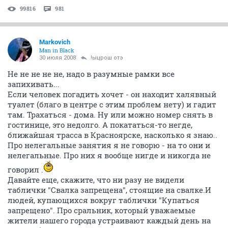
99816
981
Markovich
Man in Black
30 июля 2008
!ыцрош отэ
Не не не не не, надо в разумные рамки все
запихивать...
Если человек погадить хочет - он находит халявный
туалет (благо в центре с этим проблем нету) и гадит
там. Трахаться - дома. Ну или можно номер снять в
гостинице, это недолго. А покататься-то негде,
ближайшая трасса в Красноярске, насколько я знаю..
Про нелегальные занятия я не говорю - на то они и
нелегальные. Про них я вообще нигде и никогда не
говорил .
Давайте еще, скажите, что ни разу не видели
таблички "Свалка запрещена", стоящие на свалке.И
людей, купающихся вокруг таблички "Купаться
запрещено". Про сральник, который уважаемые
жители нашего города устраивают каждый день на