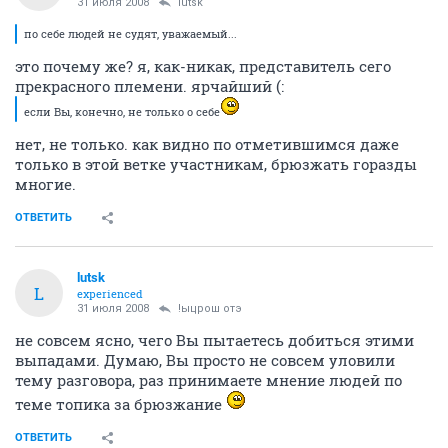
31 июля 2008
lutsk
по себе людей не судят, уважаемый...
это почему же? я, как-никак, представитель сего
прекрасного племени. ярчайший (:
если Вы, конечно, не только о себе
нет, не только. как видно по отметившимся даже
только в этой ветке участникам, брюзжать горазды
многие.
ОТВЕТИТЬ
lutsk
L
experienced
31 июля 2008
!ыцрош отэ
не совсем ясно, чего Вы пытаетесь добиться этими
выпадами. Думаю, Вы просто не совсем уловили
тему разговора, раз принимаете мнение людей по
теме топика за брюзжание
ОТВЕТИТЬ