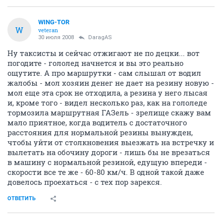
WING-TOR
W
veteran
30 июля 2008
DaragAS
Ну таксисты и сейчас отжигают не по децки... вот
погодите - гололед начнется и вы это реально
ощутите. А про маршрутки - сам слышал от водил
жалобы - мол хозяин денег не дает на резину новую -
мол еще эта срок не отходила, а резина у него лысая
и, кроме того - видел несколько раз, как на гололеде
тормозила маршрутная ГАЗель - зрелище скажу вам
мало приятное, когда водитель с достаточного
расстояния для нормальной резины вынужден,
чтобы уйти от столкновения выезжать на встречку и
вылетать на обочину дороги - лишь бы не врезаться
в машину с нормальной резиной, едущую впереди -
скорости все те же - 60-80 км/ч. В одной такой даже
довелось проехаться - с тех пор зарекся.
ОТВЕТИТЬ