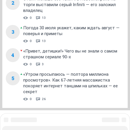
2
торги выставили серый Infiniti — его заложил
владелец
0
13
Погода 30 июля укажет, каким ждать август —
3
поверья и приметы
0
13
«Привет, детишки!» Чего вы не знали о самом
4
страшном сериале 90-х
0
3
«Утром просыпаюсь — полтора миллиона
5
просмотров». Как 67-летняя массажистка
покоряет интернет танцами на шпильках — ее
секрет
0
26