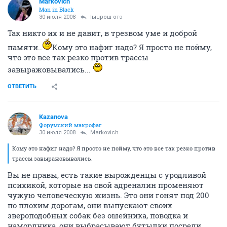
Markovich
Man in Black
30 июля 2008
!ыцрош отэ
Так никто их и не давит, в трезвом уме и доброй
памяти..
Кому это нафиг надо? Я просто не пойму,
что это все так резко против трассы
завыражовывались...
ОТВЕТИТЬ
Kazanova
Форумский макрофаг
30 июля 2008
Markovich
Кому это нафиг надо? Я просто не пойму, что это все так резко против
трассы завыражовывались.
Вы не правы, есть такие вырожденцы с уродливой
психикой, которые на свой адреналин променяют
чужую человеческую жизнь. Это они гонят под 200
по плохим дорогам, они выпускают своих
звероподобных собак без ошейника, поводка и
намордника, они выбрасывают бутылки посреди