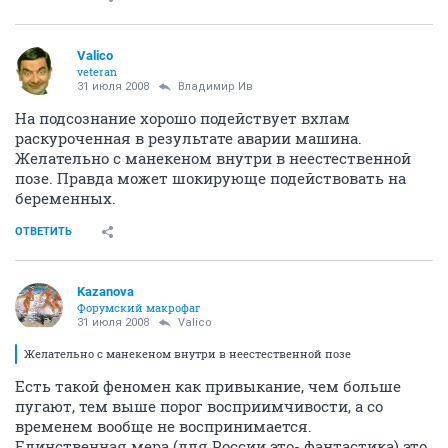
Valico
veteran
31 июля 2008
Владимир Ив
На подсознание хорошо подействует вхлам
раскуроченная в результате аварии машина.
Желательно с манекеном внутри в неестественной
позе. Правда может шокирующе подействовать на
беременных.
ОТВЕТИТЬ
Kazanova
Форумский макрофаг
31 июля 2008
Valico
Желательно с манекеном внутри в неестественной позе
Есть такой феномен как привыкание, чем больше
пугают, тем выше порог восприимчивости, а со
временем вообще не воспринимается.
Единственная мера (для России это- фантастика) это