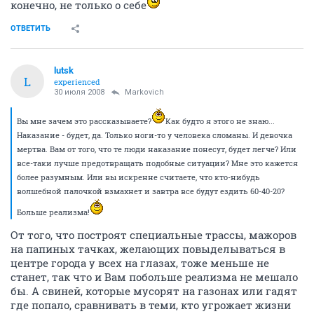
конечно, не только о себе
ОТВЕТИТЬ
lutsk
L
experienced
30 июля 2008
Markovich
Вы мне зачем это рассказываете?
Как будто я этого не знаю...
Наказание - будет, да. Только ноги-то у человека сломаны. И девочка
мертва. Вам от того, что те люди наказание понесут, будет легче? Или
все-таки лучше предотвращать подобные ситуации? Мне это кажется
более разумным. Или вы искренне считаете, что кто-нибудь
волшебной палочкой взмахнет и завтра все будут ездить 60-40-20?
Больше реализма!
От того, что построят специальные трассы, мажоров
на папиных тачках, желающих повыделываться в
центре города у всех на глазах, тоже меньше не
станет, так что и Вам побольше реализма не мешало
бы. А свиней, которые мусорят на газонах или гадят
где попало, сравнивать в теми, кто угрожает жизни