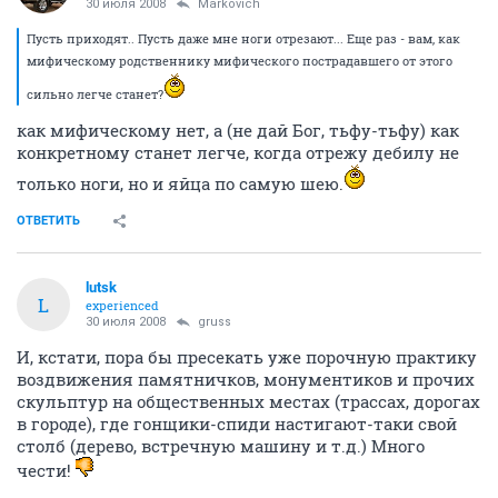
30 июля 2008
Markovich
Пусть приходят.. Пусть даже мне ноги отрезают... Еще раз - вам, как
мифическому родственнику мифического пострадавшего от этого
сильно легче станет?
как мифическому нет, а (не дай Бог, тьфу-тьфу) как
конкретному станет легче, когда отрежу дебилу не
только ноги, но и яйца по самую шею.
ОТВЕТИТЬ
lutsk
L
experienced
30 июля 2008
gruss
И, кстати, пора бы пресекать уже порочную практику
воздвижения памятничков, монументиков и прочих
скульптур на общественных местах (трассах, дорогах
в городе), где гонщики-спиди настигают-таки свой
столб (дерево, встречную машину и т.д.) Много
чести!