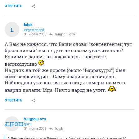
ОТВЕТИТЬ
lutsk
L
experienced
31 июля 2008
!ыцрош отэ
А Вам не кажется, что Ваши слова: "контенгентец тут
брюзгливый" выглядят не совсем уважительно?
Если мне одной так показалось - простите
великодушно
На днях на той же дороге (около "Барракуды") был
сбит велосипедист. Саму аварию я не видела.
Наблюдала уже как вялые гайцы замеры на месте
аварии делали. Мда. Ничто народ не учит.
ОТВЕТИТЬ
!ыцрош отэ
!ЫЦРОШ
guru
31 июля 2008
lutsk
А Вам не кажется, что Ваши слова: "контенгентец тут брюзгливый"