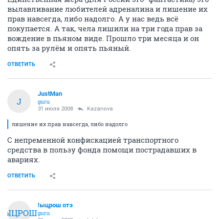
вылавливание любителей адреналина и лишение их
прав навсегда, либо надолго. А у нас ведь всё
покупается. А так, чела лишили на три года прав за
вождение в пьяном виде. Прошло три месяца и он
опять за рулём и опять пьяный.
ОТВЕТИТЬ
JustMan
J
guru
31 июля 2008
Kazanova
лишение их прав навсегда, либо надолго
С непременной конфискацией транспортного
средства в пользу фонда помощи пострадавших в
авариях.
ОТВЕТИТЬ
!ыцрош отэ
!ЫЦРОШ
guru