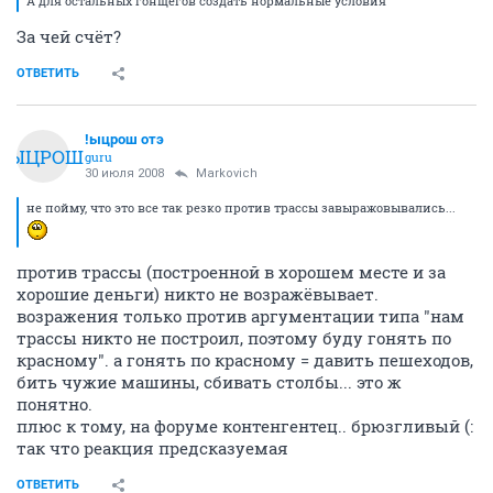
А для остальных гонщегов создать нормальные условия
За чей счёт?
ОТВЕТИТЬ
!ыцрош отэ
!ЫЦРОШ
guru
30 июля 2008
Markovich
не пойму, что это все так резко против трассы завыражовывались...
против трассы (построенной в хорошем месте и за
хорошие деньги) никто не возражёвывает.
возражения только против аргументации типа "нам
трассы никто не построил, поэтому буду гонять по
красному". а гонять по красному = давить пешеходов,
бить чужие машины, сбивать столбы... это ж
понятно.
плюс к тому, на форуме контенгентец.. брюзгливый (:
так что реакция предсказуемая
ОТВЕТИТЬ