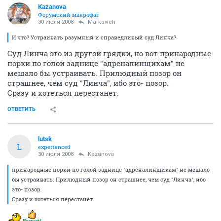
Kazanova
Форумский макрофаг
30 июля 2008
Markovich
И что? Устраивать разумный и справедливый суд Линча?
Суд Линча это из другой грядки, но вот принародные
порки по голой заднице "адреналинщикам" не
мешало бы устраивать. Прилюдный позор он
страшнее, чем суд "Линча", ибо это- позор.
Сразу и хотеться перестанет.
ОТВЕТИТЬ
lutsk
L
experienced
30 июля 2008
Kazanova
принародные порки по голой заднице "адреналинщикам" не мешало
бы устраивать. Прилюдный позор он страшнее, чем суд "Линча", ибо
это- позор.
Сразу и хотеться перестанет.