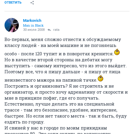
ОТВЕТИТЬ
Markovich
Man in Black
30 июля 2008
rata
Во-первых, меня сложно отнести к обсуждаемому
классу людей - на моей машине и не погоняешь
особо - после 120 тупит и в поворотах кренится.
Но в качестве второй стороны на дебатах могу
выступить - самому интересно, что из этого выйдет.
Поэтому все, что я пишу дальше - я пишу от лица
неизвестного мажора на папиной тачке.
Построить и организовать? Я не строитель и не
организатор, я просто хочу адреналину от скорости и
мне в принципе пофиг, где его получать.
Естественно, лучше делать это на специальной
трассе - там это безопаснее, удобнее, интереснее,
быстрее. Но если нет такого места - так и быть, буду
ездить по городу.
И свиней у нас в городе по моим прикидкам
процентов 80.. Это если судить по количеству