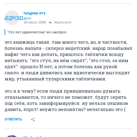
!ыцрош отэ
!ЫЦРОШ
guru
30 июля 2008
Markovich
"Сто лет одиночества" не смотрел..
это книжица такая. там много чего, но, в частности,
болезнь напала - склероз недетский. народ позабывал
нафиг чего как делать, пришлось таблички всюду
натыкать: "это стул, на нём сидят", "это стол, за ним
едят". прошло N лет, а потом болезнь как рукой
сняло. и люди дивились как идиотически выглядит
мир, утыканный тупарскими табличками.
это я к чему? если люди принципиально думать
отказываются, то ничего не поможет. будут серить
под себя, хоть заинформируйся. ну нельзя пешиков
давить, ёпрст! неужто непонятно? нелегально это (:
ОТВЕТИТЬ