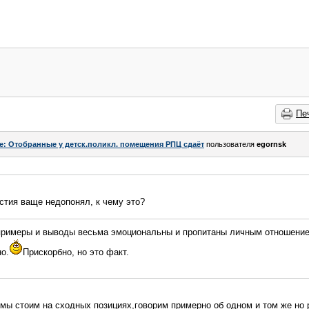
Пе
e: Отобранные у детск.поликл. помещения РПЦ сдаёт
пользователя
egornsk
стия ваще недопонял, к чему это?
 примеры и выводы весьма эмоциональны и пропитаны личным отношением
о.
Прискорбно, но это факт.
 мы стоим на сходных позициях,говорим примерно об одном и том же но