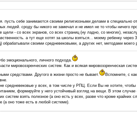
зя. пусть себе занимаются своими религиозными делами в специально о
х людей. сроду бы никого не замечал и не имел не то чтобы ничего пр
се щели - со всех экранов, со всех страниц (ну ладно, со многих), неза
ственность. а тут еще хотят за школы взяться... моему ребенку через 3-
ц) обрабатывали своими средневековыми, а других нет, методами моего 
бо эмоционального, личного подхода.
части мировоззренческих систем. Как и всякая мировоззренческая систе
ыми средствами. Другого в жизни просто не бывает.
Вспомните, с ка
вне.
не средневековые у всех, в том числе у РПЦ. Если Вы не хотите, чтобы
итанием, формируйте у него устойчивый взгляд на вещи. В этом случае
 систем взять полезное (а оно есть у всех, разве что кроме крайних с
е (а оно тоже есть в любой системе).