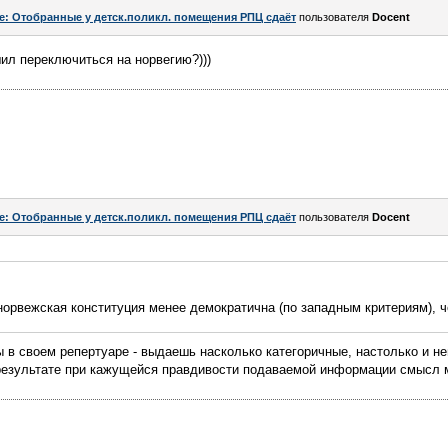
e: Отобранные у детск.поликл. помещения РПЦ сдаёт
пользователя
Docent
ил переключиться на норвегию?)))
e: Отобранные у детск.поликл. помещения РПЦ сдаёт
пользователя
Docent
о норвежская конституция менее демократична (по западным критериям), 
ты в своем репертуаре - выдаешь насколько категоричные, настолько и н
в результате при кажущейся правдивости подаваемой информации смысл 