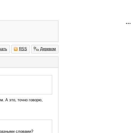
чать
RSS
Деревом
. А это, точно говорю,
 разными словами?