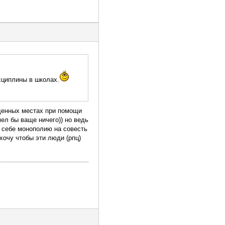
сциплины в школах.
еденных местах при помощи
мел бы ваще ничего)) но ведь
т себе монополию на совесть
 хочу чтобы эти люди (рпц)