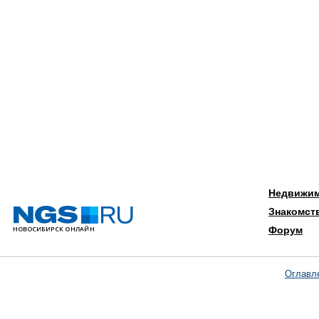
Недвижи
Знакомст
Форум
Оглавл