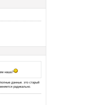
чем наша?
еполные данные. это старый
меняется радикально.