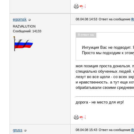
egornsk
08.04.08 14:53
Ответ на сообщение
R
RAZVALUTION
Сообщений: 14133
В ответ на:
Интуиция Вас не подводит.
Просто мы подходим к этому
моя позиция проста донельзя.
специально обученных людей. ср
лезут во все щели - со всех эк
и нравственность. а тут еще хо
обрабатывали своими средневек
дорога - не место для игр!
gruss
08.04.08 15:43
Ответ на сообщение
R