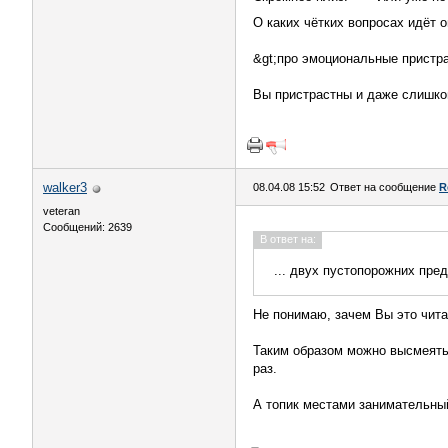
О каких чётких вопросах идёт 
&gt;про эмоциональные пристра
Вы пристрастны и даже слишко
walker3
08.04.08 15:52
Ответ на сообщение
R
veteran
Сообщений: 2639
В ответ на:
... двух пустопорожних пр
Не понимаю, зачем Вы это чит
Таким образом можно высмеять 
раз.
А топик местами занимательный