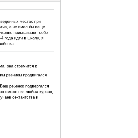
тведенных местах при
отив, а не имел бы ваще
служенно присваивают себе
4 года идти в школу, я
ребенка.
ма, она стремится к
ким рвением продвигался
 Ваш ребенок подвергался
 он сможет из любых курсов,
лучаев сектантства и