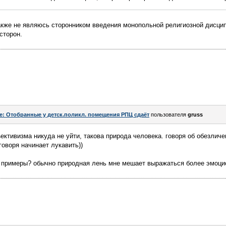
также не являюсь сторонником введения монопольной религиозной дисци
сторон.
e: Отобранные у детск.поликл. помещения РПЦ сдаёт
пользователя
gruss
ъективизма никуда не уйти, такова природа человека. говоря об обезлич
говоря начинает лукавить))
ть примеры? обычно природная лень мне мешает выражаться более эмоци