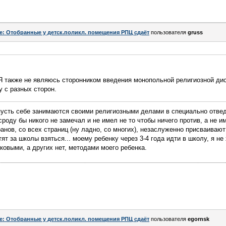
e: Отобранные у детск.поликл. помещения РПЦ сдаёт
пользователя
gruss
 Я также не являюсь сторонником введения монопольной религиозной ди
 с разных сторон.
 пусть себе занимаются своими религиозными делами в специально отв
оду бы никого не замечал и не имел не то чтобы ничего против, а не и
ранов, со всех страниц (ну ладно, со многих), незаслуженно присваиваю
тят за школы взяться... моему ребенку через 3-4 года идти в школу, я не
овыми, а других нет, методами моего ребенка.
e: Отобранные у детск.поликл. помещения РПЦ сдаёт
пользователя
egornsk