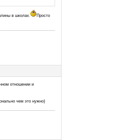
плины в школах.
Просто
енном отношении и
онально чем это нужно)