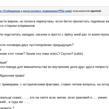
e: Отобранные у детск.поликл. помещения РПЦ сдаёт
пользователя
egornsk
части верное, но полюса перепутаны. если бегло пролистать подобные ве
т со стороны клерикалов
ли подсчитать нападки, наскоки и просто с брёху иной раз то воинствую
после холивара двух пустопорожних предыдущих?
а:
ачем этот топик? Зачем эта тема опять? Скучно? (sahir)
наши"
 что повода для вмешательства во внутренние дела друг друга попросту н
 Идиотизм право!
с примерами, с историческими фактами, ставил четкие вопросы, на котор
альце скажи......., кто на свете всех милее ,всех красивей и..... умнее.
й , а туда же ......
 можете ?