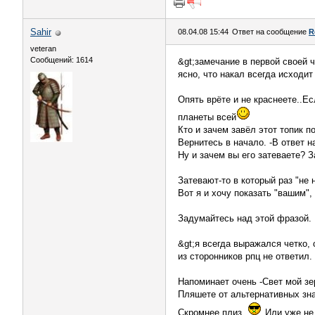
Sahir
08.04.08 15:44
Ответ на сообщение
R
veteran
Сообщений: 1614
&gt;замечание в первой своей 
ясно, что накал всегда исходи
Опять врёте и не краснеете..Ес
планеты всей
Кто и зачем завёл этот топик 
Вернитесь в начало. -В ответ н
Ну и зачем вы его затеваете? З
Затевают-то в который раз "не 
Вот я и хочу показать "вашим",
Задумайтесь над этой фразой.
&gt;я всегда выражался четко, 
из сторонников рпц не ответил.
Напоминает очень -Свет мой зерк
Пляшете от альтернативных знани
Скромнее плиз.
Или уже не