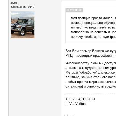
guru
Сообщений: 9140
В ответ на:
моя позиция проста донель
помощи специально обученны
ничего)) но ведь лезут во в
монополию на совесть и нрав
не хочу чтобы эти люди (рп
Вот Вам пример Вашего же сугу
РПЦ - проводник православия, 
миссионерству любыми доступн
атеизм на государственном уро
Методы "обработки" далеко же 
влиянию, занимайтесь его восп
любых прочих мировоззренческих
сатанизма) и отвергнуть вредно
TLC 76, 4,2D, 2013
In Via Veritas