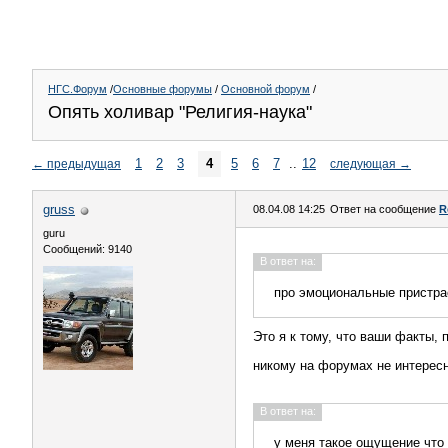
НГС.Форум
/
Основные форумы
/
Основной форум
/
Опять холивар "Религия-наука"
1
2
3
4
5
6
7
..
12
←
предыдущая
следующая
→
gruss
08.04.08 14:25
Ответ на сообщение
R
guru
Сообщений: 9140
В ответ на:
про эмоциональные пристра
Это я к тому, что ваши факты,
никому на форумах не интересн
В ответ на:
у меня такое ощущение что