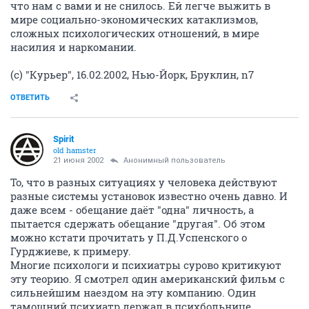
что нам с вами и не снилось. Ей легче выжить в
мире социально-экономических катаклизмов,
сложных психологических отношений, в мире
насилия и наркомании.
(с) "Курьер", 16.02.2002, Нью-Йорк, Бруклин, n7
ОТВЕТИТЬ
Spirit
old hamster
21 июня 2002
Анонимный пользователь
То, что в разных ситуациях у человека действуют
разные системы установок известно очень давно. И
даже всем - обещание даёт "одна" личность, а
пытается сдержать обещание "другая". Об этом
можно кстати прочитать у П.Д.Успенского о
Гурджиеве, к примеру.
Многие психологи и психиатры сурово критикуют
эту теорию. Я смотрел один американский фильм с
сильнейшим наездом на эту компанию. Один
тамошний психиатр держал в психбольнице