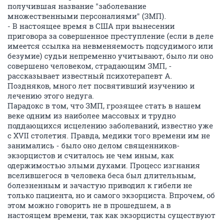
получившая название "заболевание
множественными персоналиями" (ЗМП).
- В настоящее время в США при вынесении
приговора за совершенное преступление (если в деле
имеется ссылка на невменяемость подсудимого или
безумие) судьи непременно учитывают, было ли оно
совершено человеком, страдающим ЗМП, -
рассказывает известный психотерапевт А.
Поздняков, много лет посвятивший изучению и
лечению этого недуга.
Парадокс в том, что ЗМП, грозящее стать в нашем
веке одним из наиболее массовых и трудно
поддающихся исцелению заболеваний, известно уже
с XVII столетия. Правда, медики того времени им не
занимались - было оно делом священников-
экзорцистов и считалось не чем иным, как
одержимостью злыми духами. Процесс изгнания
вселившегося в человека беса был длительным,
болезненным и зачастую приводил к гибели не
только пациента, но и самого экзорциста. Впрочем, об
этом можно говорить не в прошедшем, а в
настоящем времени, так как экзорцисты существуют