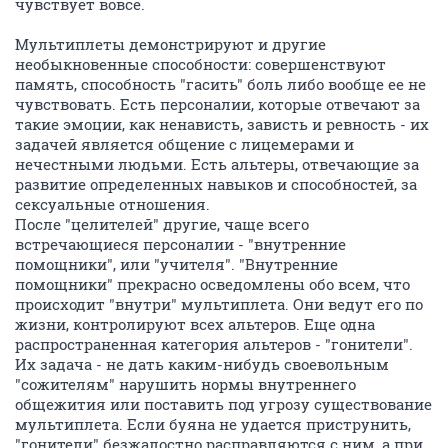
чувствует вовсе.
Мультиплеты демонстрируют и другие
необыкновенные способности: совершенствуют
память, способность "гасить" боль либо вообще ее не
чувствовать. Есть персоналии, которые отвечают за
такие эмоции, как ненависть, зависть и ревность - их
задачей является общение с лицемерами и
нечестными людьми. Есть альтеры, отвечающие за
развитие определенных навыков и способностей, за
сексуальные отношения.
После "целителей" другие, чаще всего
встречающиеся персоналии - "внутренние
помощники", или "учителя". "Внутренние
помощники" прекрасно осведомлены обо всем, что
происходит "внутри" мультиплета. Они ведут его по
жизни, контролируют всех альтеров. Еще одна
распространенная категория альтеров - "гонители".
Их задача - не дать каким-нибудь своевольным
"сожителям" нарушить нормы внутреннего
общежития или поставить под угрозу существование
мультиплета. Если буяна не удается приструнить,
"гонители" безжалостно расправляются с ним, а при