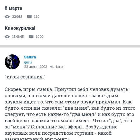
8 марта
22062
110
Кинокурилка!
184645
1000
Satura
guru
23 июня 2002
Lynx
"игры сознания."
Скорее, игры языка. Приучил себя человек думать
словами, а потом и дальше пошел - за каждым
звуком ищет то, что сам этому звуку придумал. Как
будто, если вы сказали: "два меня", как будто из этого
следует, что есть какие-то "два меня" и как будто это
вообще хоть какой-то смысл имеет. Что за "два", что
за "меня"? Сплошные метафоры. Возбуждение
звуковых волн посредством гортани - какой
замечательный аргумент!