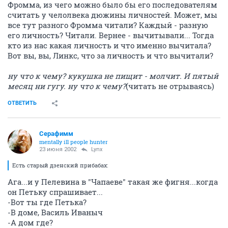
Фромма, из чего можно было бы его последователям
считать у челолвека дюжины личностей. Может, мы
все тут разного Фромма читали? Каждый - разную
его личность? Читали. Вернее - вычитывали... Тогда
кто из нас какая личность и что именно вычитала?
Вот вы, вы, Линкс, что за личность и что вычитали?
ну что к чему? кукушка не пищит - молчит. И пятый
месяц ни гугу. ну что к чему?
(читать не отрываясь)
ОТВЕТИТЬ
Серафимм
mentally ill people hunter
23 июня 2002
Lynx
Есть старый дзенский прибабах:
Ага...и у Пелевина в "Чапаеве" такая же фигня...когда
он Петьку спрашивает...
-Вот ты где Петька?
-В доме, Василь Иваныч
-А дом где?