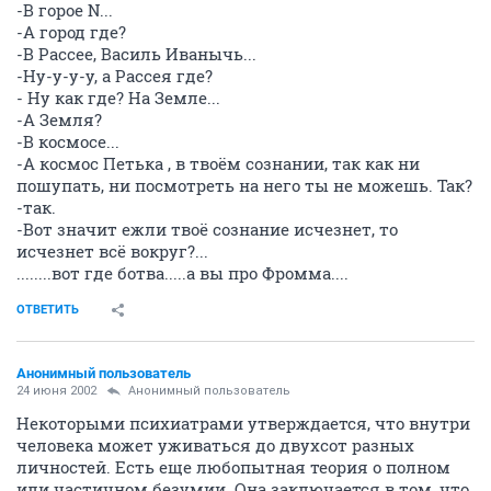
-В горое N...
-А город где?
-В Рассее, Василь Иванычь...
-Ну-у-у-у, а Рассея где?
- Ну как где? На Земле...
-А Земля?
-В космосе...
-А космос Петька , в твоём сознании, так как ни
пошупать, ни посмотреть на него ты не можешь. Так?
-так.
-Вот значит ежли твоё сознание исчезнет, то
исчезнет всё вокруг?...
........вот где ботва.....а вы про Фромма....
ОТВЕТИТЬ
Анонимный пользователь
24 июня 2002
Анонимный пользователь
Некоторыми психиатрами утверждается, что внутри
человека может уживаться до двухсот разных
личностей. Есть еще любопытная теория о полном
или частичном безумии. Она заключается в том, что