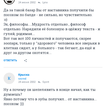
24 июня 2002
Lynx
Да за такой базар Вы от наставника получили бы
посохом по балде - не сильно, но чувствительно.
:o)
Эх, философы....Мудрость отдельно , философ
отдельно. Нарядили её болезную в одёжку текста - и
гуляй, родимая...
Вот так вот 100 личностей и получаются, скорее
зоопарк, только у "здорового" человека все зверьки в
клетках сидят, а у больного - так бегают, да ещё и
друг за другом охотятся...
ОТВЕТИТЬ
Крыска
К
unreal
24 июня 2002
Spirit
Ну а почему он шепелявить в конце начал, как ты
думаешь?
Явно потому что в зубы получил... от наставника...
посохом :)))