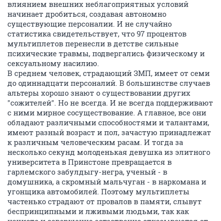
влиянием внешних неблагоприятных условий
начинает дробиться, создавая автономно
существующие персоналии. И не случайно
статистика свидетельствует, что 97 процентов
мультиплетов перенесли в детстве сильные
психические травмы, подвергались физическому и
сексуальному насилию.
В среднем человек, страдающий ЗМП, имеет от семи
до одиннадцати персоналий. В большинстве случаев
альтеры хорошо знают о существовании других
"сожителей". Но не всегда. И не всегда поддерживают
с ними мирное сосуществование. А главное, все они
обладают различными способностями и талантами,
имеют разный возраст и пол, зачастую принадлежат
к различным человеческим расам. И тогда за
несколько секунд молоденькая девушка из элитного
университета в Принстоне превращается в
гарлемского забулдыгу-негра, ученый - в
домушника, а скромный мальчуган - в наркомана и
угонщика автомобилей. Поэтому мультиплеты
частенько страдают от провалов в памяти, слывут
беспринципными и лживыми людьми, так как
начисто и совершенно естественно отказываются от