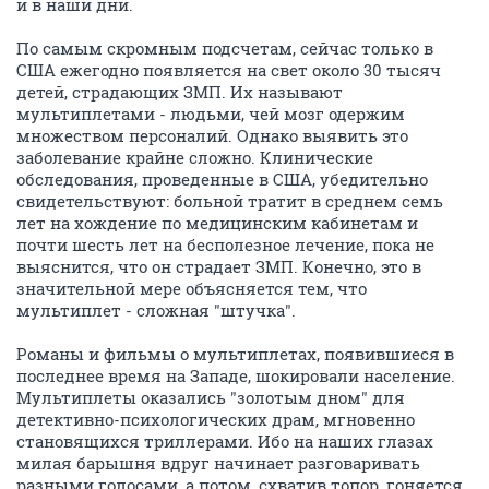
и в наши дни.
По самым скромным подсчетам, сейчас только в
США ежегодно появляется на свет около 30 тысяч
детей, страдающих ЗМП. Их называют
мультиплетами - людьми, чей мозг одержим
множеством персоналий. Однако выявить это
заболевание крайне сложно. Клинические
обследования, проведенные в США, убедительно
свидетельствуют: больной тратит в среднем семь
лет на хождение по медицинским кабинетам и
почти шесть лет на бесполезное лечение, пока не
выяснится, что он страдает ЗМП. Конечно, это в
значительной мере объясняется тем, что
мультиплет - сложная "штучка".
Романы и фильмы о мультиплетах, появившиеся в
последнее время на Западе, шокировали население.
Мультиплеты оказались "золотым дном" для
детективно-психологических драм, мгновенно
становящихся триллерами. Ибо на наших глазах
милая барышня вдруг начинает разговаривать
разными голосами, а потом, схватив топор, гоняется