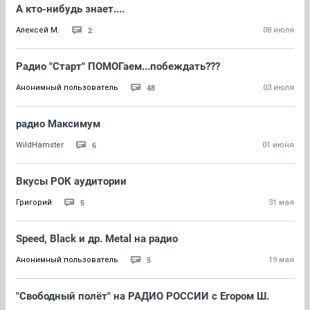
А кто-нибудь знает....
2
Алексей М.
08 июля
Радио "Старт" ПОМОГаем...побеждать???
48
Анонимный пользователь
03 июля
радио Максимум
6
WildHamster
01 июня
Вкусы РОК аудитории
5
Григорий
31 мая
Speed, Black и др. Metal на радио
5
Анонимный пользователь
19 мая
"Свободный полёт" на РАДИО РОССИИ с Егором Ш.