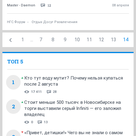
12
Master - Daemon
08 апреля
НГС.Форум
Отдых Досуг Развлечения
1
...
7
8
9
10
11
12
13
14
ТОП 5
Кто тут воду мутит? Почему нельзя купаться
1
после 2 августа
17 411
28
Стоит меньше 500 тысяч: в Новосибирске на
2
торги выставили серый Infiniti — его заложил
владелец
0
13
«Привет, детишки!» Чего вы не знали о самом