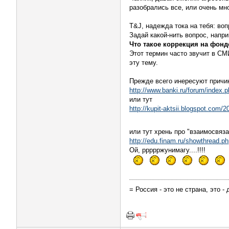
разобрались все, или очень мн
T&J, надежда тока на тебя: воп
Задай какой-нить вопрос, напри
Что такое коррекция на фон
Этот термин часто звучит в СМ
эту тему.
Прежде всего инересуют причин
http://www.banki.ru/forum/in
или тут
http://kupit-aktsii.blogspot.com/2
или тут хрень про "взаимосвя
http://edu.finam.ru/showthread.p
Ой, ррррржунимагу....!!!!
= Россия - это не страна, это - 