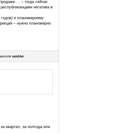
продаже…. – тогда сейчас
 республиканцами негатива в
7 годов) и планомерному
ррекция – нужно планомерно
ователя
rambler
за квартал, за полгода или