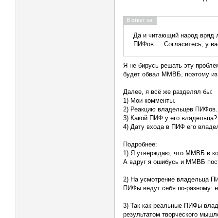
В ответ на:
Да и читающий народ вряд л
ПИФов…. Согласитесь, у ва
Я не бирусь решать эту проблем
будет обвал ММВБ, поэтому из
Далее, я всё же разделял бы:
1) Мои комменты.
2) Реакцию владельцев ПИФов.
3) Какой ПИФ у его владельца?
4) Дату входа в ПИФ его владе
Подробнее:
1) Я утверждаю, что ММВБ в к
А вдруг я ошибусь и ММВБ пост
2) На усмотрение владельца П
ПИФы ведут себя по-разному: н
3) Так как реальные ПИФы влад
результатом творческого мышле