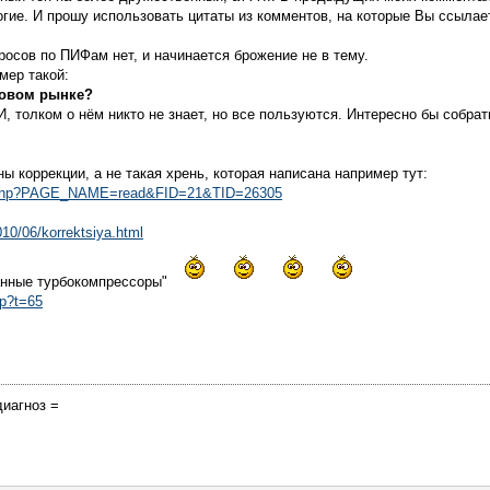
огие. И прошу использовать цитаты из комментов, на которые Вы ссылае
росов по ПИФам нет, и начинается брожение не в тему.
мер такой:
довом рынке?
И, толком о нём никто не знает, но все пользуются. Интересно бы собра
ы коррекции, а не такая хрень, которая написана например тут:
dex.php?PAGE_NAME=read&FID=21&TID=26305
010/06/korrektsiya.html
занные турбокомпрессоры"
hp?t=65
диагноз =