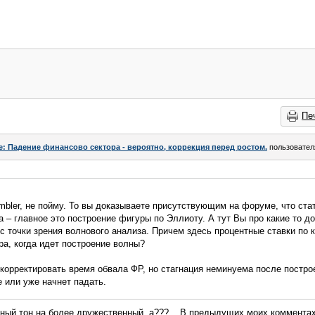
Пе
e: Падение финансово сектора - вероятно, коррекция перед ростом.
пользовате
ambler, не пойму. То вы доказываете присутствующим на форуме, что ст
 – главное это построение фигуры по Эллиоту. А тут Вы про какие то до
с точки зрения волнового анализа. Причем здесь процентные ставки по 
а, когда идет построение волны?
корректировать время обвала ФР, но стагнация неминуема после постро
 или уже начнет падать.
ный тон на более дружественный, а???... В предыдущих моих комментах