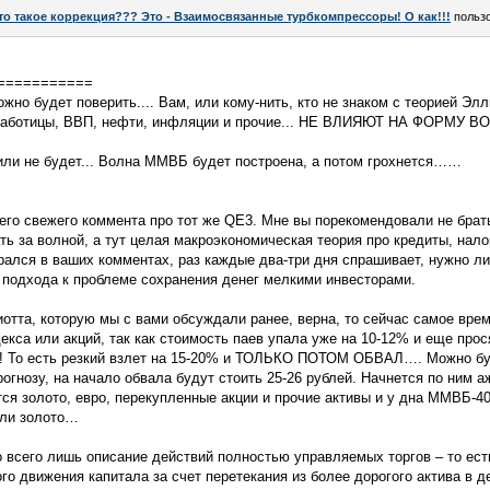
то такое коррекция??? Это - Взаимосвязанные турбкомпрессоры! О как!!!
польз
===========
сложно будет поверить.... Вам, или кому-нить, кто не знаком с теорией Э
зработицы, ВВП, нефти, инфляции и прочие... НЕ ВЛИЯЮТ НА ФОРМУ ВО
или не будет... Волна ММВБ будет построена, а потом грохнется……
шего свежего коммента про тот же QE3. Мне вы порекомендовали не брат
ть за волной, а тут целая макроэкономическая теория про кредиты, нало
рался в ваших комментах, раз каждые два-три дня спрашивает, нужно л
о подхода к проблеме сохранения денег мелкими инвесторами.
отта, которую мы с вами обсуждали ранее, верна, то сейчас самое врем
кса или акций, так как стоимость паев упала уже на 10-12% и еще про
То есть резкий взлет на 15-20% и ТОЛЬКО ПОТОМ ОБВАЛ…. Можно буд
огнозу, на начало обвала будут стоить 25-26 рублей. Начнется по ним 
ется золото, евро, перекупленные акции и прочие активы и у дна ММВБ-
или золото…
о всего лишь описание действий полностью управляемых торгов – то ес
го движения капитала за счет перетекания из более дорогого актива в 