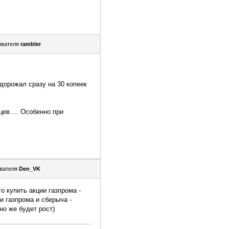
ователя
rambler
дорожал сразу на 30 копеек
яцев…. Особенно при
вателя
Den_VK
о купить акции газпрома -
и газпрома и сберыча -
но же будет рост)