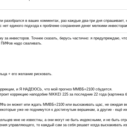
и разобрался в ваших комментах, раз каждые два-три дня спрашивает, 
с нет единого подхода к проблеме сохранения денег мелкими инвестора
у за инвесторов. Точнее сказать, берусь частично: я предупреждаю, что
 ПИФов надо сваливать.
льца + его желание рисковать.
оррекции, и Я НАДЕЮСЬ, что мой прогноз ММВБ=2100 сбудется.
роит коррекцию наподобие NIKKEI 225 за последние 22 года (картинка б
ИФа он может или ждать ММВБ=2100 или выскакивать щас, не ожидая ве
екоторые уже не поднимутся к достигнутым вершинам, а другие - ещё их
ельцев мне не известны, а они могут не быть индексными, и не быть от
ния управляющего, то каждый сам за себя решает когда выскакивать из