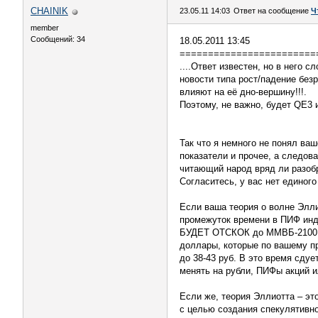
CHAINIK
23.05.11 14:03
Ответ на сообщение
Ч
member
Сообщений: 34
18.05.2011 13:45
========================
....Ответ известен, но в него 
новости типа рост/падение бе
влияют на её дно-вершину!!!.
Поэтому, не важно, будет QE3 
Так что я немного не понял ва
показатели и прочее, а следова
читающий народ вряд ли разоб
Согласитесь, у вас нет единог
Если ваша теория о волне Элли
промежуток времени в ПИФ инде
БУДЕТ ОТСКОК до ММВБ-2100! 
доллары, которые по вашему пр
до 38-43 руб. В это время сду
менять на рубли, ПИФы акций 
Если же, теория Эллиотта – эт
с целью создания спекулятивно