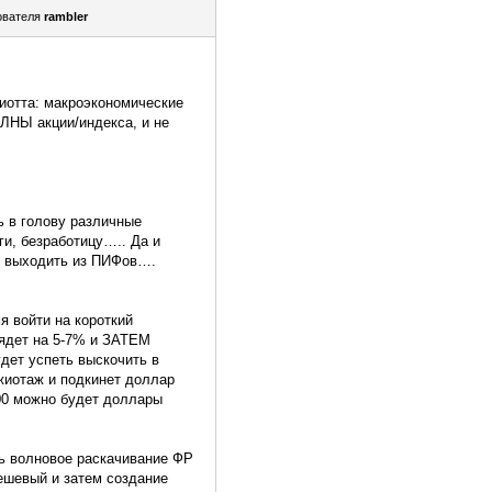
ователя
rambler
ллиотта: макроэкономические
ЛНЫ акции/индекса, и не
ь в голову различные
ги, безработицу….. Да и
и выходить из ПИФов….
я войти на короткий
сядет на 5-7% и ЗАТЕМ
ет успеть выскочить в
ажиотаж и подкинет доллар
400 можно будет доллары
ть волновое раскачивание ФР
дешевый и затем создание