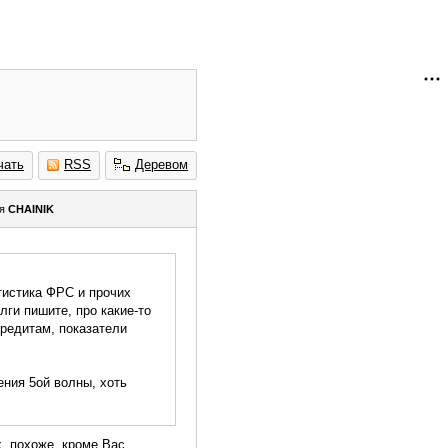
чать
RSS
Деревом
ля
CHAINIK
атистика ФРС и прочих
лги пишите, про какие-то
кредитам, показатели
ения 5ой волны, хоть
, похоже, кроме Вас