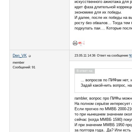
искусственного ажиотажа для р
идет фаза длительной коррекци
экономике для их победы.
И далее, после их победы на в
росту без обвалов… Тогда тем 
подкупать паи…. Которые после
Den_VK
23.05.11 14:36
Ответ на сообщение
Ч
member
Сообщений: 91
В ответ на:
... вопросов по ПИФам нет, 
Задай какой-нить вопрос, на
rambler, вопрос про ПИФы можн
На полном серьёзе интересует
Если прогноз по ММВБ 2000-210
то при нынешнем значении окол
сейчас (когда ММВБ 1590) пок
И при значении ММВБ 1950 прод
за полтора года.. Да? Или ест