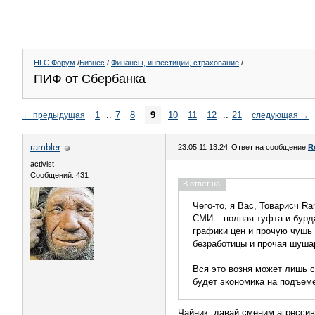
НГС.Форум
/
Бизнес
/
Финансы, инвестиции, страхование
/
ПИФ от Сбербанка
1
..
7
8
9
10
11
12
..
21
←
предыдущая
следующая
→
rambler
23.05.11 13:24
Ответ на сообщение
R
activist
Сообщений: 431
В ответ на:
Чего-то, я Вас, Товарисч R
СМИ – полная туфта и бурда
графики цен и прочую чушь 
безработицы и прочая шушар
Вся это возня может лишь с
будет экономика на подъеме
Чайник, давай сменим агрессив