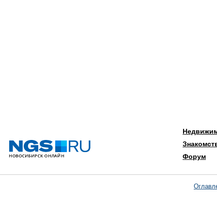
Недвижи
Знакомст
Форум
Оглавл