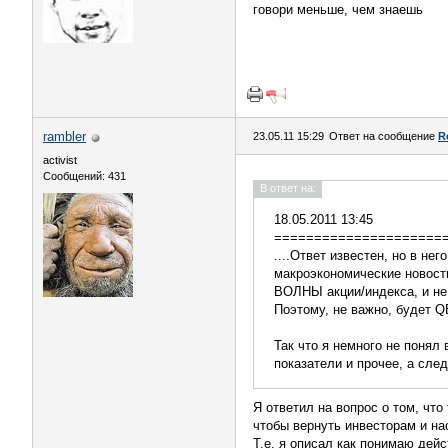
говори меньше, чем знаешь
rambler
23.05.11 15:29
Ответ на сообщение
R
activist
Сообщений: 431
В ответ на:
18.05.2011 13:45
=====================
....Ответ известен, но в не
макроэкономические новост
ВОЛНЫ акции/индекса, и не 
Поэтому, не важно, будет 
Так что я немного не понял
показатели и прочее, а сле
Я ответил на вопрос о том, что
чтобы вернуть инвесторам и нас
Т.е. я описал как понимаю дей