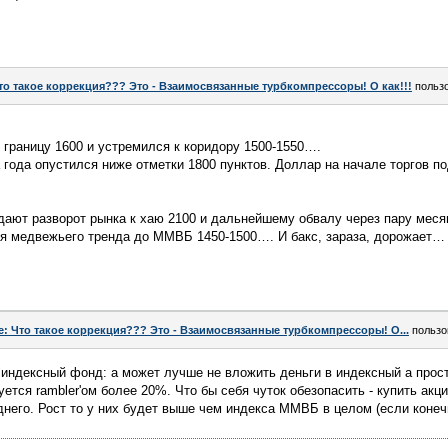
то такое коррекция??? Это - Взаимосвязанные турбкомпрессоры! О как!!!
польз
раницу 1600 и устремился к коридору 1500-1550….
 года опустился ниже отметки 1800 пунктов. Доллар на начале торгов по
ждают разворот рынка к хаю 2100 и дальнейшему обвалу через пару мес
ия медвежьего тренда до ММВБ 1450-1500…. И бакс, зараза, дорожает…
e: Что такое коррекция??? Это - Взаимосвязанные турбкомпрессоры! О...
пользо
 индексный фонд: а может лучше не вложить деньги в индексный а прост
уется rambler'ом более 20%. Что бы себя чуток обезопасить - купить акци
него. Рост то у них будет выше чем индекса ММВБ в целом (если конеч