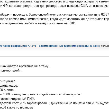
оста дешевого актива, сдувания дорогого и следующая афера по купле-
и ФР, которая продлиться до президентских выборов США и нагнетанию
ыборах – переход к более спокойному раскачиванию рынка (по типу 82-9
более сейчас или немного позже, когда идет масштабная длительная ко
 президентских выборов начнут рост вместе с ФР.
то такое коррекция??? Это - Взаимосвязанные турбкомпрессоры! О как!!!
польз
и начинается брожение не в тему.
пример такой...
о глупый?
 следующее:
0 в силе,
о 1600 почему не принять к действию такой алгоритм:
упается индексный ПИФ.
аётся! Рост 20% гарантирован. Единственно не понятно эти 20 % будут 
ь ещё какие то нюансы?