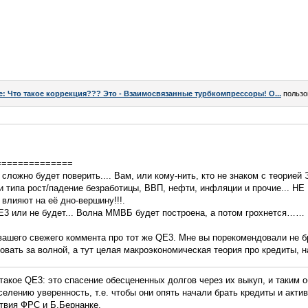
e: Что такое коррекция??? Это - Взаимосвязанные турбкомпрессоры! О...
пользо
==============
го сложно будет поверить.... Вам, или кому-нить, кто не знаком с теорией
и типа рост/падение безработицы, ВВП, нефти, инфляции и прочие...
влияют на её дно-вершину!!!.
QE3 или не будет... Волна ММВБ будет построена, а потом грохнется……
 вашего свежего коммента про тот же QE3. Мне вы порекомендовали не б
довать за волной, а тут целая макроэкономическая теория про кредиты, н
 такое QE3: это спасение обесцененных долгов через их выкуп, и таким о
елению уверенность, т.е. чтобы они опять начали брать кредиты и актив
ствия ФРС и Б.Бернанке.